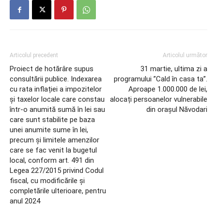
Articolul precedent
Articolul următor
Proiect de hotărâre supus
31 martie, ultima zi a
consultării publice. Indexarea
programului ”Cald în casa ta”.
cu rata inflației a impozitelor
Aproape 1.000.000 de lei,
și taxelor locale care constau
alocați persoanelor vulnerabile
într-o anumită sumă în lei sau
din orașul Năvodari
care sunt stabilite pe baza
unei anumite sume în lei,
precum și limitele amenzilor
care se fac venit la bugetul
local, conform art. 491 din
Legea 227/2015 privind Codul
fiscal, cu modificările și
completările ulterioare, pentru
anul 2024