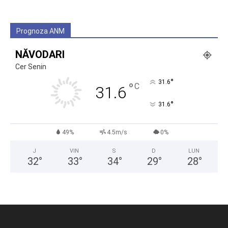
Prognoza ANM
NĂVODARI
Cer Senin
°
31.6
°
C
31.6
°
31.6
49%
4.5m/s
0%
J
VIN
S
D
LUN
32
°
33
°
34
°
29
°
28
°