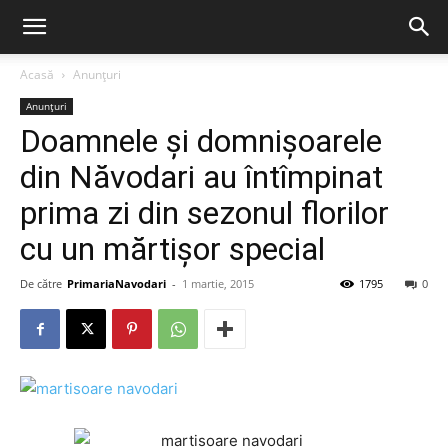
Acasă
Anunțuri
Anunțuri
Doamnele și domnișoarele
din Năvodari au întîmpinat
prima zi din sezonul florilor
cu un mărtișor special
De către
PrimariaNavodari
-
1 martie, 2015
1795
0