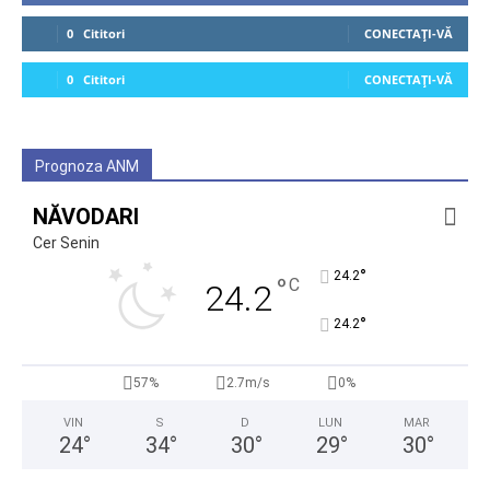
0
Cititori
CONECTAȚI-VĂ
0
Cititori
CONECTAȚI-VĂ
Prognoza ANM
NĂVODARI
Cer Senin
°
24.2
°
C
24.2
°
24.2
57%
2.7m/s
0%
VIN
S
D
LUN
MAR
24
°
34
°
30
°
29
°
30
°