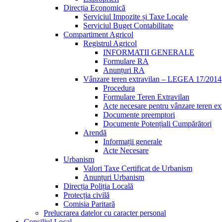
Direcția Economică
Serviciul Impozite și Taxe Locale
Serviciul Buget Contabilitate
Compartiment Agricol
Registrul Agricol
INFORMATII GENERALE
Formulare RA
Anunțuri RA
Vânzare teren extravilan – LEGEA 17/2014
Procedura
Formulare Teren Extravilan
Acte necesare pentru vânzare teren ex
Documente preemptori
Documente Potențiali Cumpărători
Arendă
Informații generale
Acte Necesare
Urbanism
Valori Taxe Certificat de Urbanism
Anunțuri Urbanism
Direcția Poliția Locală
Protecția civilă
Comisia Paritară
Prelucrarea datelor cu caracter personal
Consiliul Local