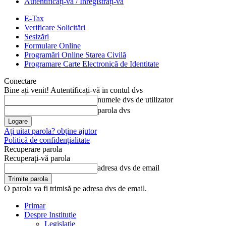
Autentificați-vă / Înregistrați-vă
E-Tax
Verificare Solicitări
Sesizări
Formulare Online
Programări Online Starea Civilă
Programare Carte Electronică de Identitate
Conectare
Bine ați venit! Autentificați-vă in contul dvs
numele dvs de utilizator
parola dvs
Ați uitat parola? obține ajutor
Politică de confidențialitate
Recuperare parola
Recuperați-vă parola
adresa dvs de email
O parola va fi trimisă pe adresa dvs de email.
Primar
Despre Instituție
Legislație