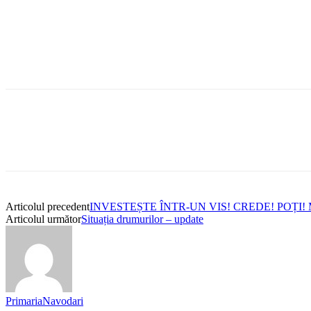
Articolul precedent
INVESTEȘTE ÎNTR-UN VIS! CREDE! POȚI!
Articolul următor
Situația drumurilor – update
PrimariaNavodari