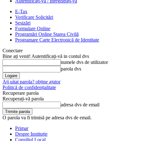
Autentificați-vă / Înregistrați-vă
E-Tax
Verificare Solicitări
Sesizări
Formulare Online
Programări Online Starea Civilă
Programare Carte Electronică de Identitate
Conectare
Bine ați venit! Autentificați-vă in contul dvs
numele dvs de utilizator
parola dvs
Ați uitat parola? obține ajutor
Politică de confidențialitate
Recuperare parola
Recuperați-vă parola
adresa dvs de email
O parola va fi trimisă pe adresa dvs de email.
Primar
Despre Instituție
Consiliul Local