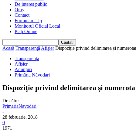
De interes public
Oraș
Contact
Formulare Tip
Monitorul Oficial Local
Plăți Online
Acasă
Transparență
Afișier
Dispoziţie privind delimitarea și numerotar
Transparență
Afișier
Anunțuri
Primăria Năvodari
Dispoziţie privind delimitarea și numerotar
De către
PrimariaNavodari
-
28 februarie, 2018
0
1971