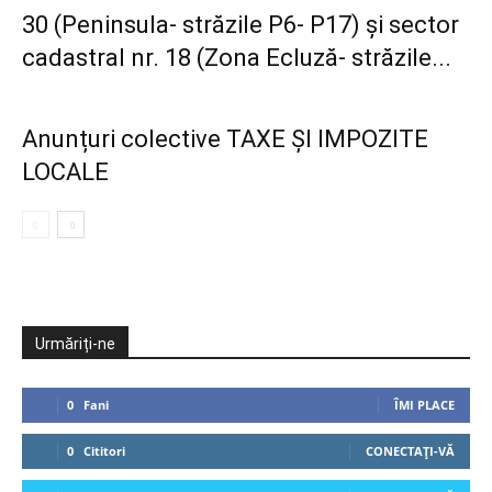
30 (Peninsula- străzile P6- P17) și sector
cadastral nr. 18 (Zona Ecluză- străzile...
Anunțuri colective TAXE ȘI IMPOZITE
LOCALE
Urmăriți-ne
0
Fani
ÎMI PLACE
0
Cititori
CONECTAȚI-VĂ