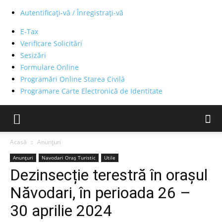
Autentificați-vă / Înregistrați-vă
E-Tax
Verificare Solicitări
Sesizări
Formulare Online
Programări Online Starea Civilă
Programare Carte Electronică de Identitate
Acasă
Anunțuri
Anunțuri
Navodari Oraș Turistic
Utile
Dezinsecție terestră în orașul
Năvodari, în perioada 26 –
30 aprilie 2024