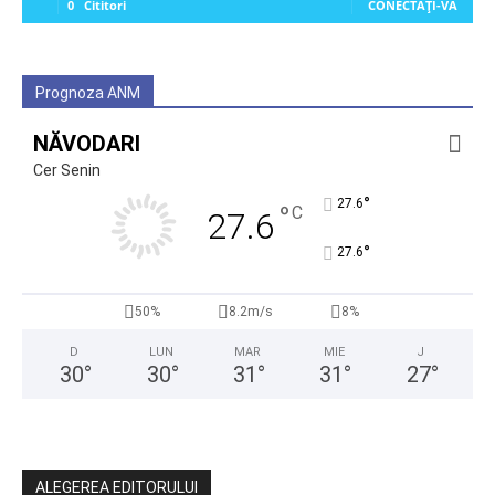
0
Cititori
CONECTAȚI-VĂ
Prognoza ANM
NĂVODARI
Cer Senin
°
27.6
°
C
27.6
°
27.6
50%
8.2m/s
8%
D
LUN
MAR
MIE
J
30
°
30
°
31
°
31
°
27
°
ALEGEREA EDITORULUI