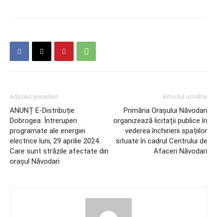
Articolul precedent
Articolul următor
ANUNȚ E-Distribuție
Primăria Orașului Năvodari
Dobrogea: Întreruperi
organizează licitaţii publice în
programate ale energiei
vederea închirierii spațiilor
electrice luni, 29 aprilie 2024.
situate în cadrul Centrului de
Care sunt străzile afectate din
Afaceri Năvodari
orașul Năvodari