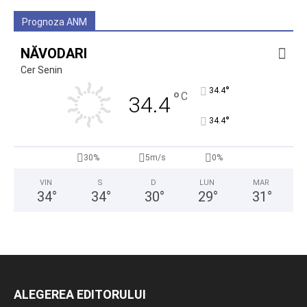
Prognoza ANM
NĂVODARI
Cer Senin
°
34.4
°
C
34.4
°
34.4
30%
5m/s
0%
VIN
S
D
LUN
MAR
34
°
34
°
30
°
29
°
31
°
ALEGEREA EDITORULUI