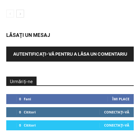
LĂSAȚI UN MESAJ
AUTENTIFICAȚI-VĂ PENTRU A LĂSA UN COMENTARIU
Urmăriți-ne
0
Fani
ÎMI PLACE
0
Cititori
CONECTAȚI-VĂ
0
Cititori
CONECTAȚI-VĂ