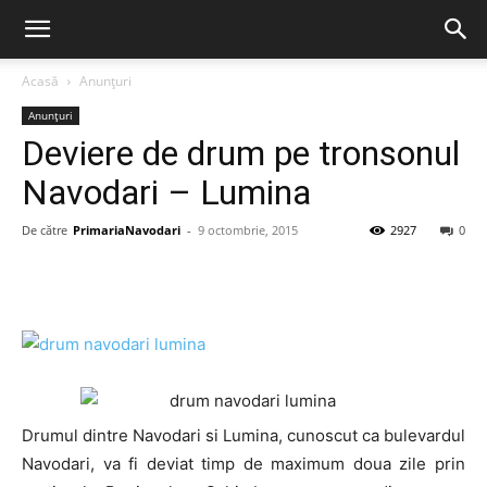
Acasă
Anunțuri
Anunțuri
Deviere de drum pe tronsonul
Navodari – Lumina
De către
PrimariaNavodari
-
9 octombrie, 2015
2927
0
Drumul dintre Navodari si Lumina, cunoscut ca bulevardul
Navodari, va fi deviat timp de maximum doua zile prin