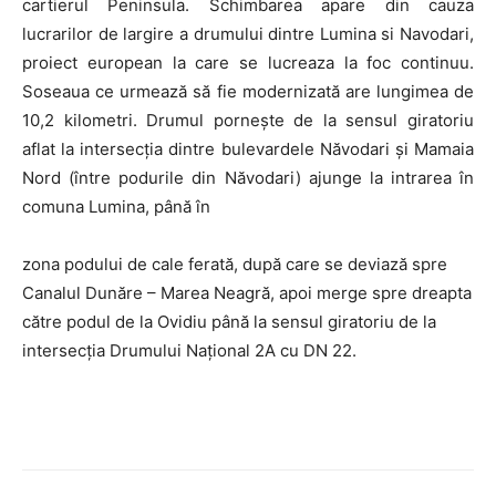
cartierul Peninsula. Schimbarea apare din cauza
lucrarilor de largire a drumului dintre Lumina si Navodari,
proiect european la care se lucreaza la foc continuu.
Soseaua ce urmează să fie modernizată are lungimea de
10,2 kilometri. Drumul pornește de la sensul giratoriu
aflat la intersecția dintre bulevardele Năvodari și Mamaia
Nord (între podurile din Năvodari) ajunge la intrarea în
comuna Lumina, până în
zona podului de cale ferată, după care se deviază spre
Canalul Dunăre – Marea Neagră, apoi merge spre dreapta
către podul de la Ovidiu până la sensul giratoriu de la
intersecția Drumului Național 2A cu DN 22.