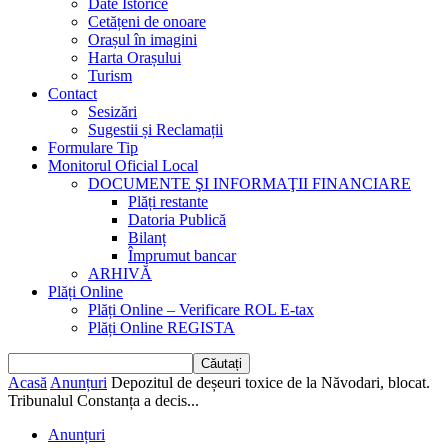
Date Istorice
Cetățeni de onoare
Orașul în imagini
Harta Orașului
Turism
Contact
Sesizări
Sugestii și Reclamații
Formulare Tip
Monitorul Oficial Local
DOCUMENTE ŞI INFORMAŢII FINANCIARE
Plăți restante
Datoria Publică
Bilanț
Împrumut bancar
ARHIVĂ
Plăți Online
Plăți Online – Verificare ROL E-tax
Plăți Online REGISTA
Acasă
Anunțuri
Depozitul de deșeuri toxice de la Năvodari, blocat.
Tribunalul Constanța a decis...
Anunțuri