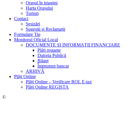
Orașul în imagini
Harta Orașului
Turism
Contact
Sesizări
Sugestii și Reclamații
Formulare Tip
Monitorul Oficial Local
DOCUMENTE ŞI INFORMAŢII FINANCIARE
Plăți restante
Datoria Publică
Bilanț
Împrumut bancar
ARHIVĂ
Plăți Online
Plăți Online – Verificare ROL E-tax
Plăți Online REGISTA
©