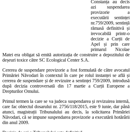
Constanța au decis
azi suspendarea
provizorie a
executării sentinței
nr.759/2009, sentință
rămasă definitivă și
irevocabilă printr-o
decizie a Curții de
Apel și prin care
primarul Nicolae
Matei era obligat să emită autorizația de construire a depozitului de
deșeuri toxice către SC Ecological Center S.A.
Cererea de suspendare provizorie a fost formulată de către avocatul
Primăriei Năvodari în contextul în care pe rolul instanței se află și
cererea de suspendare și de revizuire a sentinței 759/2009, introdusă
după decizia controversată din 17 martie a Curții Europene a
Drepturilor Omului.
Primul termen la care se va judeca suspendarea și revizuirea internă,
care fac obiectul dosarului nr. 2756/118/2015, este 9 iunie, dar până
atunci, magistrații Tribunalului au decis, la solicitarea Primăriei
Năvodari, că se impune suspendarea provizorie a executării hotărârii
din anul 2009.