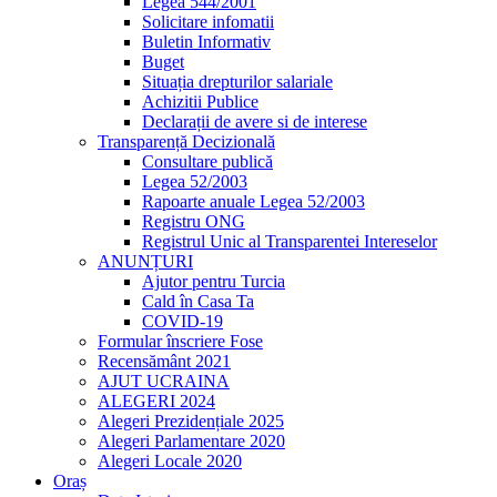
Legea 544/2001
Solicitare infomatii
Buletin Informativ
Buget
Situația drepturilor salariale
Achizitii Publice
Declarații de avere si de interese
Transparență Decizională
Consultare publică
Legea 52/2003
Rapoarte anuale Legea 52/2003
Registru ONG
Registrul Unic al Transparentei Intereselor
ANUNȚURI
Ajutor pentru Turcia
Cald în Casa Ta
COVID-19
Formular înscriere Fose
Recensământ 2021
AJUT UCRAINA
ALEGERI 2024
Alegeri Prezidențiale 2025
Alegeri Parlamentare 2020
Alegeri Locale 2020
Oraș