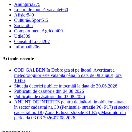
Anunțuri
2275
Locuri de muncă vacante
660
Afișier
540
Cultură&Sport
512
Social
465
Compartiment Agricol
409
Utile
309
Consiliul Local
207
Informatii
206
Articole recente
COD GALBEN în Dobrogea și pe litoral. Avertizarea
meteorologilor este valabilă până în data de 08 august, ora
10:00
Situația datoriei publice întocmită la data de 30.06.2026
Publicații de căsătorie din 04.08.2026
Publicație de căsătorie din 03.08.2026
ANUNȚ DE INTERES pentru deținătorii imobilelor situate
în sector cadastral nr. 30 (Peninsula- străzile P6- P17) și sector
cadastral nr. 18 (Zona Ecluză- străzile E1-E5). Măsurători în
perioada 03.08.2026-07.08.2026!