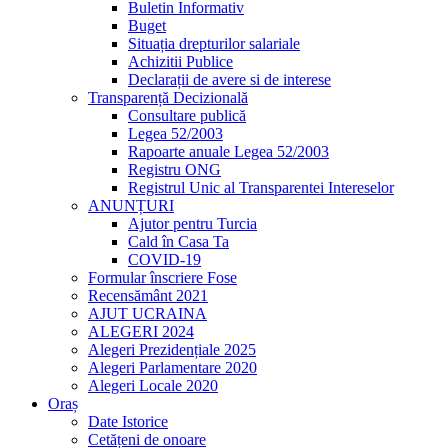
Buletin Informativ
Buget
Situația drepturilor salariale
Achizitii Publice
Declarații de avere si de interese
Transparență Decizională
Consultare publică
Legea 52/2003
Rapoarte anuale Legea 52/2003
Registru ONG
Registrul Unic al Transparentei Intereselor
ANUNȚURI
Ajutor pentru Turcia
Cald în Casa Ta
COVID-19
Formular înscriere Fose
Recensământ 2021
AJUT UCRAINA
ALEGERI 2024
Alegeri Prezidențiale 2025
Alegeri Parlamentare 2020
Alegeri Locale 2020
Oraș
Date Istorice
Cetățeni de onoare