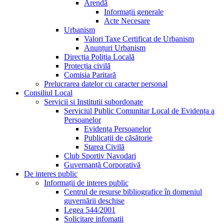
Arendă
Informații generale
Acte Necesare
Urbanism
Valori Taxe Certificat de Urbanism
Anunțuri Urbanism
Direcția Poliția Locală
Protecția civilă
Comisia Paritară
Prelucrarea datelor cu caracter personal
Consiliul Local
Servicii si Institutii subordonate
Serviciul Public Comunitar Local de Evidența a
Persoanelor
Evidența Persoanelor
Publicații de căsătorie
Starea Civilă
Club Sportiv Navodari
Guvernanță Corporativă
De interes public
Informații de interes public
Centrul de resurse bibliografice în domeniul
guvernării deschise
Legea 544/2001
Solicitare infomatii