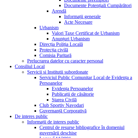
Documente Potențiali Cumpărători
Arendă
Informații generale
Acte Necesare
Urbanism
Valori Taxe Certificat de Urbanism
Anunțuri Urbanism
Direcția Poliția Locală
Protecția civilă
Comisia Paritară
Prelucrarea datelor cu caracter personal
Consiliul Local
Servicii si Institutii subordonate
Serviciul Public Comunitar Local de Evidența a
Persoanelor
Evidența Persoanelor
Publicații de căsătorie
Starea Civilă
Club Sportiv Navodari
Guvernanță Corporativă
De interes public
Informații de interes public
Centrul de resurse bibliografice în domeniul
guvernării deschise