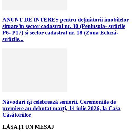
ANUNȚ DE INTERES pentru deținătorii imobilelor
situate în sector cadastral nr. 30 (Peninsula- străzile
P6- P17) și sector cadastral nr. 18 (Zona Ecluză-
străzile...
Năvodari își celebrează seniorii. Ceremoniile de
premiere au debutat marți, 14 iulie 2026, la Casa
Căsătoriilor
LĂSAȚI UN MESAJ