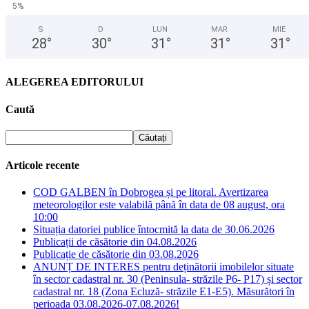
5%
S
D
LUN
MAR
MIE
28
°
30
°
31
°
31
°
31
°
ALEGEREA EDITORULUI
Caută
Articole recente
COD GALBEN în Dobrogea și pe litoral. Avertizarea
meteorologilor este valabilă până în data de 08 august, ora
10:00
Situația datoriei publice întocmită la data de 30.06.2026
Publicații de căsătorie din 04.08.2026
Publicație de căsătorie din 03.08.2026
ANUNȚ DE INTERES pentru deținătorii imobilelor situate
în sector cadastral nr. 30 (Peninsula- străzile P6- P17) și sector
cadastral nr. 18 (Zona Ecluză- străzile E1-E5). Măsurători în
perioada 03.08.2026-07.08.2026!