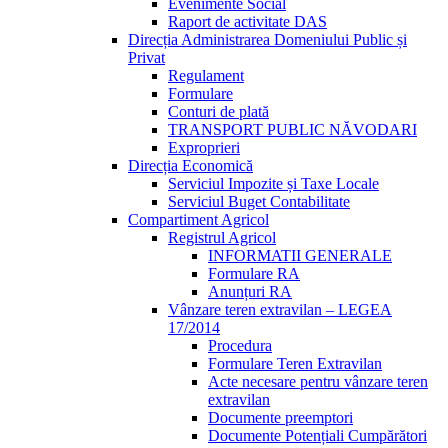
Evenimente Social
Raport de activitate DAS
Direcția Administrarea Domeniului Public și
Privat
Regulament
Formulare
Conturi de plată
TRANSPORT PUBLIC NĂVODARI
Exproprieri
Direcția Economică
Serviciul Impozite și Taxe Locale
Serviciul Buget Contabilitate
Compartiment Agricol
Registrul Agricol
INFORMATII GENERALE
Formulare RA
Anunțuri RA
Vânzare teren extravilan – LEGEA
17/2014
Procedura
Formulare Teren Extravilan
Acte necesare pentru vânzare teren
extravilan
Documente preemptori
Documente Potențiali Cumpărători