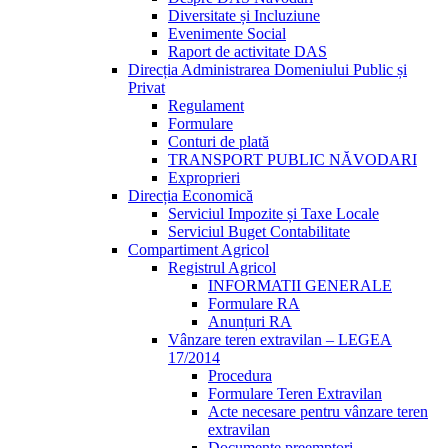
Diversitate și Incluziune
Evenimente Social
Raport de activitate DAS
Direcția Administrarea Domeniului Public și
Privat
Regulament
Formulare
Conturi de plată
TRANSPORT PUBLIC NĂVODARI
Exproprieri
Direcția Economică
Serviciul Impozite și Taxe Locale
Serviciul Buget Contabilitate
Compartiment Agricol
Registrul Agricol
INFORMATII GENERALE
Formulare RA
Anunțuri RA
Vânzare teren extravilan – LEGEA
17/2014
Procedura
Formulare Teren Extravilan
Acte necesare pentru vânzare teren
extravilan
Documente preemptori