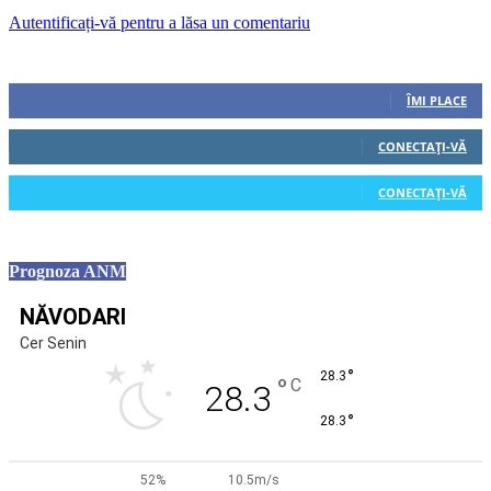
Autentificați-vă pentru a lăsa un comentariu
Urmăriți-ne
0
Fani
ÎMI PLACE
0
Cititori
CONECTAȚI-VĂ
0
Cititori
CONECTAȚI-VĂ
Prognoza ANM
NĂVODARI
Cer Senin
°
28.3
°
C
28.3
°
28.3
52%
10.5m/s