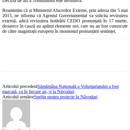
Decizia de azi a Tribunalului este definitivă.
Reamintim că și Ministerul Afacerilor Externe, prin adresa din 5 mai
2015, ne informa că Agentul Guvernamental va solicita revizuirea
externă, adică revizuirea hotărârii CEDO pronunțată în 17 martie,
deoarece în cauză au apărut elemente noi, care nu au fost cunoscute
de către magistrații europeni în momentul pronunțării sentinței.
Articolul precedent
Săptămâna Națională a Voluntariatului a fost
marcată, ca în fiecare an, și la Năvodari
Articolul următor
Sprijin pentru proiecte în Năvodari