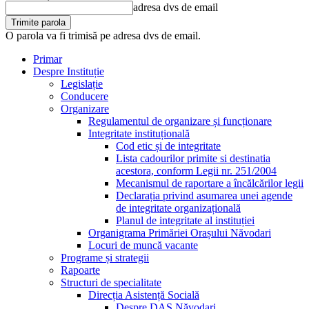
adresa dvs de email
O parola va fi trimisă pe adresa dvs de email.
Primar
Despre Instituție
Legislație
Conducere
Organizare
Regulamentul de organizare și funcționare
Integritate instituțională
Cod etic și de integritate
Lista cadourilor primite si destinatia
acestora, conform Legii nr. 251/2004
Mecanismul de raportare a încălcărilor legii
Declarația privind asumarea unei agende
de integritate organizațională
Planul de integritate al instituției
Organigrama Primăriei Orașului Năvodari
Locuri de muncă vacante
Programe și strategii
Rapoarte
Structuri de specialitate
Direcția Asistență Socială
Despre DAS Năvodari