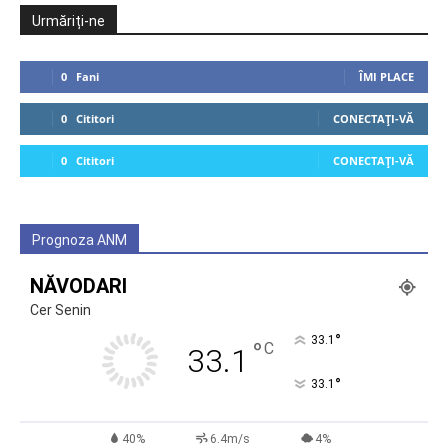
Urmăriți-ne
0
Fani
ÎMI PLACE
0
Cititori
CONECTAȚI-VĂ
0
Cititori
CONECTAȚI-VĂ
Prognoza ANM
NĂVODARI
Cer Senin
°
33.1
°
C
33.1
°
33.1
40%
6.4m/s
4%