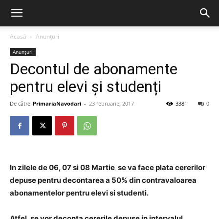
Acasă
Anunțuri
Anunțuri
Decontul de abonamente
pentru elevi și studenți
De către
PrimariaNavodari
-
23 februarie, 2017
3381
0
In zilele de 06, 07 si 08 Martie se va face plata cererilor
depuse pentru decontarea a 50% din contravaloarea
abonamentelor pentru elevi si studenti.
Atfel, se vor deconta cererile depuse in intervalul