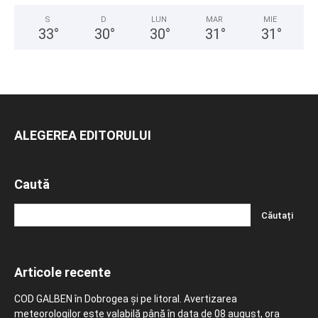
S
D
LUN
MAR
MIE
33
°
30
°
30
°
31
°
31
°
ALEGEREA EDITORULUI
Caută
Articole recente
COD GALBEN în Dobrogea și pe litoral. Avertizarea
meteorologilor este valabilă până în data de 08 august, ora