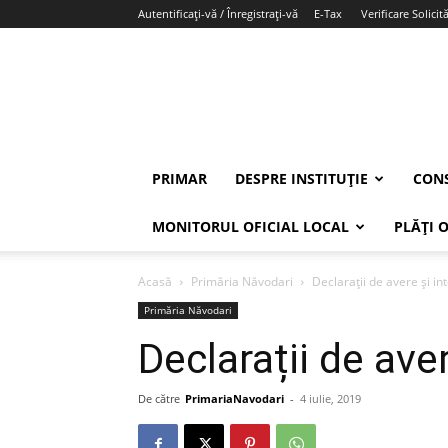
Autentificați-vă / Înregistrați-vă
E-Tax
Verificare Solicită
PRIMAR
DESPRE INSTITUȚIE
CONS
MONITORUL OFICIAL LOCAL
PLĂȚI 
Acasă
Primăria Năvodari
Declarații de avere și i
Primăria Năvodari
Declarații de ave
De către
PrimariaNavodari
-
4 iulie, 2019