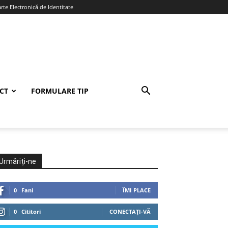
te Electronică de Identitate
CT
FORMULARE TIP
Urmăriți-ne
0
Fani
ÎMI PLACE
0
Cititori
CONECTAȚI-VĂ