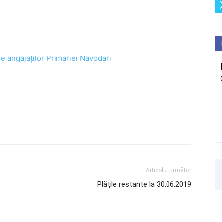
le angajaților Primăriei Năvodari
Articolul următor
Plățile restante la 30.06.2019