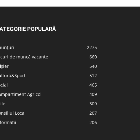
ATEGORIE POPULARĂ
nunțuri
2275
ocuri de muncă vacante
660
ișier
540
ultură&Sport
512
cial
465
ompartiment Agricol
409
ile
309
nsiliul Local
207
formatii
206