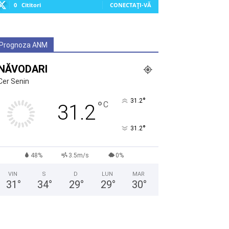
0
Cititori
CONECTAȚI-VĂ
Prognoza ANM
NĂVODARI
Cer Senin
°
31.2
°
C
31.2
°
31.2
48%
3.5m/s
0%
VIN
S
D
LUN
MAR
31
°
34
°
29
°
29
°
30
°