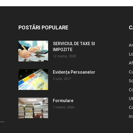
POSTĂRI POPULARE
C
SERVICIUL DE TAXE SI
A
IMPOZITE
L
12 martie, 2020
Af
C
Evidența Persoanelor
5 iulie, 2017
So
C
Ut
Formulare
Co
1 martie, 2026
In