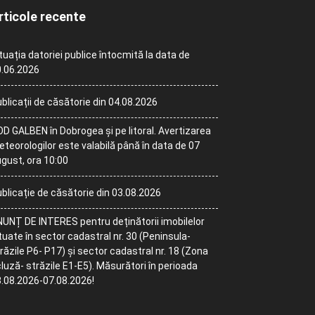
rticole recente
tuația datoriei publice întocmită la data de
.06.2026
blicații de căsătorie din 04.08.2026
D GALBEN în Dobrogea și pe litoral. Avertizarea
teorologilor este valabilă până în data de 07
gust, ora 10:00
blicație de căsătorie din 03.08.2026
UNȚ DE INTERES pentru deținătorii imobilelor
tuate în sector cadastral nr. 30 (Peninsula-
răzile P6- P17) și sector cadastral nr. 18 (Zona
luză- străzile E1-E5). Măsurători în perioada
.08.2026-07.08.2026!