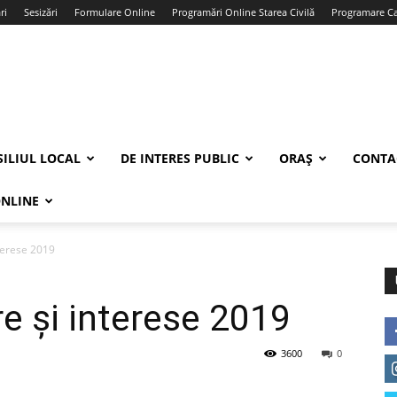
ri
Sesizări
Formulare Online
Programări Online Starea Civilă
Programare Car
ILIUL LOCAL
DE INTERES PUBLIC
ORAȘ
CONTA
ONLINE
nterese 2019
re și interese 2019
3600
0