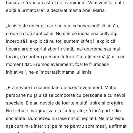
bucurat să vad un astfel de eveniment. Vom veni la toate
edițiile urmatoare”, a declarat mama Anei Maria.
„Ianis este un copil care nu știe ce înseamnă să fii rău,
crede că toți sunt ca el. Nu știe ce înseamnă bullying.
Încerc să îi explic că nu toți suntem la fel; îi explic că
fiecare are propriul zbor în viață, mai devreme sau mai
tarziu, că suntem precum fluturii. Cu toții ne înălțăm la un
moment dat. Frumos eveniment, foarte frumoasă
inițiativa!”, ne-a împărtăsit mama lui Ianis.
„Era nevoie în comunitate de acest eveniment. Multe
persoane nu știu să se comporte cu persoanele cu nevoi
speciale. Ele au nevoie de foarte multă iubire și prețuire.
Nu trebuie marginalizate, ci integrate, să facă parte din
societate. Dumnezeu nu lase nimic neplătit. Ne întărește,
așa cum m-a întărit și pe mine pentru sora mea”, a afirmat