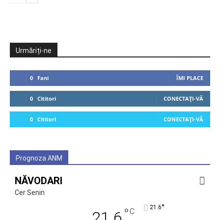
Urmăriți-ne
0
Fani
ÎMI PLACE
0
Cititori
CONECTAȚI-VĂ
0
Cititori
CONECTAȚI-VĂ
Prognoza ANM
NĂVODARI
Cer Senin
°
21.6
°
C
21.6