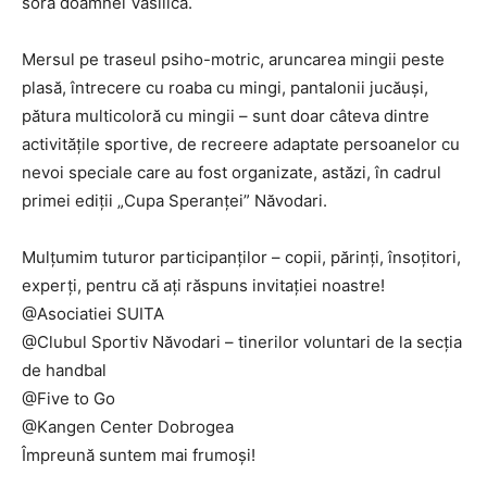
sora doamnei Vasilica.
Mersul pe traseul psiho-motric, aruncarea mingii peste
plasă, întrecere cu roaba cu mingi, pantalonii jucăuși,
pătura multicoloră cu mingii – sunt doar câteva dintre
activitățile sportive, de recreere adaptate persoanelor cu
nevoi speciale care au fost organizate, astăzi, în cadrul
primei ediții „Cupa Speranței” Năvodari.
Mulțumim tuturor participanților – copii, părinți, însoțitori,
experți, pentru că ați răspuns invitației noastre!
@Asociatiei SUITA
@Clubul Sportiv Năvodari – tinerilor voluntari de la secția
de handbal
@Five to Go
@Kangen Center Dobrogea
Împreună suntem mai frumoși!