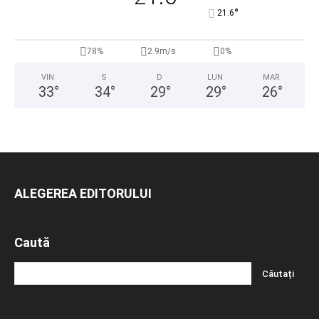
°
21.6
78%
2.9m/s
0%
VIN
S
D
LUN
MAR
33
°
34
°
29
°
29
°
26
°
ALEGEREA EDITORULUI
Caută