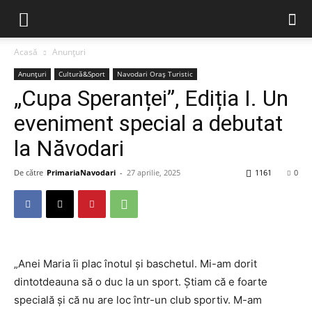
Acasă
Anunțuri
Anunțuri
Cultură&Sport
Navodari Oraș Turistic
„Cupa Speranței”, Ediția I. Un
eveniment special a debutat
la Năvodari
De către
PrimariaNavodari
-
27 aprilie, 2025
1161
0
„Anei Maria îi plac înotul și baschetul. Mi-am dorit
dintotdeauna să o duc la un sport. Știam că e foarte
specială și că nu are loc într-un club sportiv. M-am