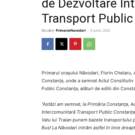
de Dezvoltare In
Transport Publi
De către
PrimariaNavodari
-
6 iunie, 2023
Primarul orașului Năvodari, Florin Chelaru, a
Constanța, unde a semnat Actul Constitutiv 
Public Constanța, alături de edilii din Const
”Astăzi am semnat, la Primăria Constanța, Ac
Intercomunitară Transport Public Constanța!
Valu lui Traian punem bazele transportului
Bus! La Năvodari intrăm astfel în linie dreap