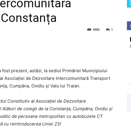
tercomunitară
c Constanța
4886
0
 fost prezent, astăzi, la sediul Primăriei Municipiului
al Asociației de Dezvoltare Intercomunitară Transport
anța, Cumpăna, Ovidiu și Valu lui Traian.
tul Constitutiv al Asociației de Dezvoltare
 Alături de colegii de la Constanța, Cumpăna, Ovidiu și
 public de persoane metropolitan cu autobuzele CT
tă cu reintroducerea Liniei 23!