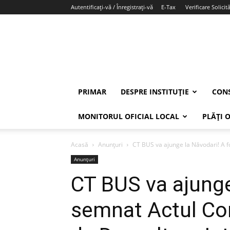
Autentificați-vă / Înregistrați-vă
E-Tax
Verificare Solicită
PRIMAR
DESPRE INSTITUȚIE
CONS
MONITORUL OFICIAL LOCAL
PLĂȚI 
Acasă
Anunțuri
CT BUS va ajunge la Năvodari! A fo
Anunțuri
CT BUS va ajunge
semnat Actul Cons