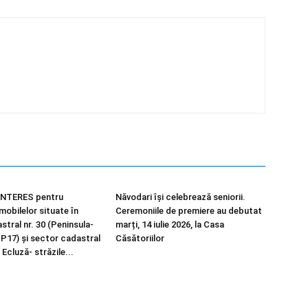
NTERES pentru
Năvodari își celebrează seniorii.
imobilelor situate în
Ceremoniile de premiere au debutat
tral nr. 30 (Peninsula-
marți, 14 iulie 2026, la Casa
 P17) și sector cadastral
Căsătoriilor
 Ecluză- străzile...