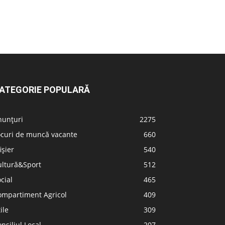
ATEGORIE POPULARĂ
nunțuri
2275
ocuri de muncă vacante
660
ișier
540
ultură&Sport
512
cial
465
ompartiment Agricol
409
ile
309
nsiliul Local
207