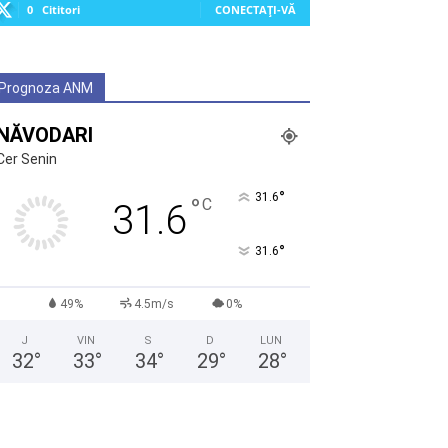
0
Cititori
CONECTAȚI-VĂ
Prognoza ANM
NĂVODARI
Cer Senin
°
31.6
°
C
31.6
°
31.6
49%
4.5m/s
0%
J
VIN
S
D
LUN
32
°
33
°
34
°
29
°
28
°