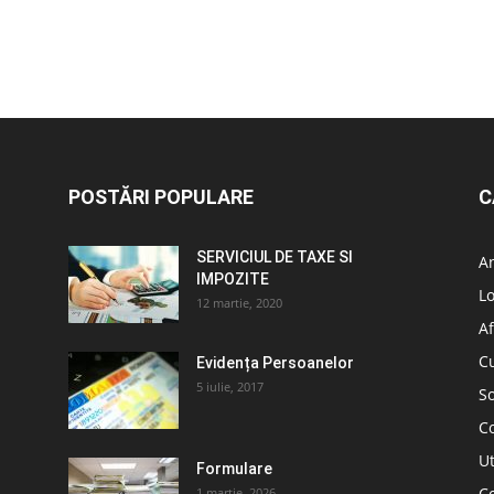
POSTĂRI POPULARE
C
SERVICIUL DE TAXE SI
A
IMPOZITE
L
12 martie, 2020
Af
C
Evidența Persoanelor
5 iulie, 2017
So
C
Ut
Formulare
Co
1 martie, 2026