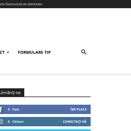
te Electronică de Identitate
CT
FORMULARE TIP
Urmăriți-ne
0
Fani
ÎMI PLACE
0
Cititori
CONECTAȚI-VĂ