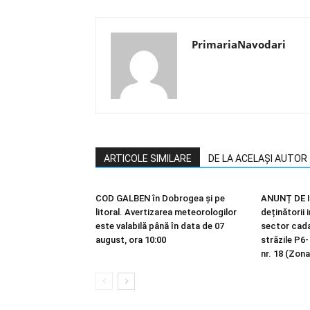
PrimariaNavodari
ARTICOLE SIMILARE
DE LA ACELAȘI AUTOR
COD GALBEN în Dobrogea și pe
ANUNȚ DE I
litoral. Avertizarea meteorologilor
deținătorii 
este valabilă până în data de 07
sector cadas
august, ora 10:00
străzile P6-
nr. 18 (Zona