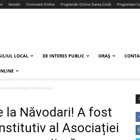
ri
Sesizări
Formulare Online
Programări Online Starea Civilă
Programare Car
ILIUL LOCAL
DE INTERES PUBLIC
ORAȘ
CONTA
ONLINE
st semnat Actul Constitutiv al...
 la Năvodari! A fost
titutiv al Asociației