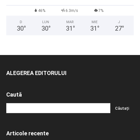
46%
6.3m/s
7%
D
LUN
MAR
MIE
J
30
°
30
°
31
°
31
°
27
°
ALEGEREA EDITORULUI
Caută
Articole recente