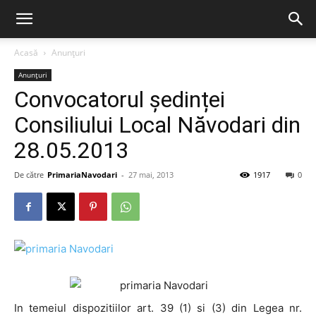
Acasă
Anunțuri
Anunțuri
Convocatorul ședinței
Consiliului Local Năvodari din
28.05.2013
De către
PrimariaNavodari
-
27 mai, 2013
1917
0
In temeiul dispozitiilor art. 39 (1) si (3) din Legea nr.