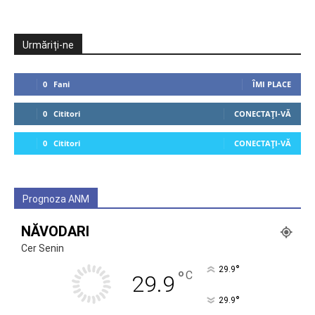
Urmăriți-ne
0
Fani
ÎMI PLACE
0
Cititori
CONECTAȚI-VĂ
0
Cititori
CONECTAȚI-VĂ
Prognoza ANM
NĂVODARI
Cer Senin
°
29.9
°
C
29.9
°
29.9