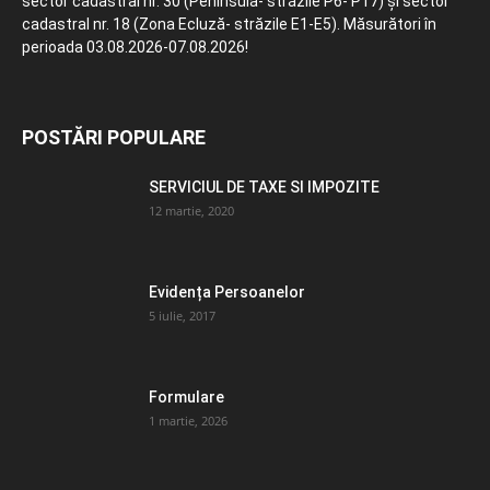
sector cadastral nr. 30 (Peninsula- străzile P6- P17) și sector
cadastral nr. 18 (Zona Ecluză- străzile E1-E5). Măsurători în
perioada 03.08.2026-07.08.2026!
POSTĂRI POPULARE
SERVICIUL DE TAXE SI IMPOZITE
12 martie, 2020
Evidența Persoanelor
5 iulie, 2017
Formulare
1 martie, 2026