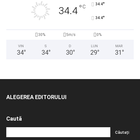
°
34.4
°
C
34.4
°
34.4
30%
5m/s
0%
VIN
S
D
LUN
MAR
34
°
34
°
30
°
29
°
31
°
ALEGEREA EDITORULUI
Caută