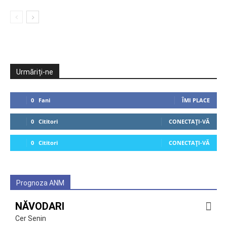
Urmăriți-ne
0
Fani
ÎMI PLACE
0
Cititori
CONECTAȚI-VĂ
0
Cititori
CONECTAȚI-VĂ
Prognoza ANM
NĂVODARI
Cer Senin