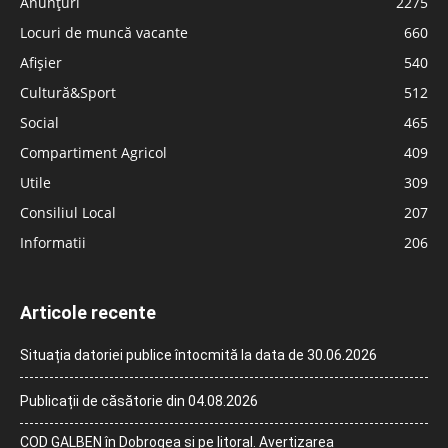
Anunțuri
2275
Locuri de muncă vacante
660
Afișier
540
Cultură&Sport
512
Social
465
Compartiment Agricol
409
Utile
309
Consiliul Local
207
Informatii
206
Articole recente
Situația datoriei publice întocmită la data de 30.06.2026
Publicații de căsătorie din 04.08.2026
COD GALBEN în Dobrogea și pe litoral. Avertizarea