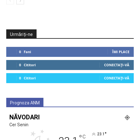
Urmăriți-ne
0
Fani
ÎMI PLACE
0
Cititori
CONECTAȚI-VĂ
0
Cititori
CONECTAȚI-VĂ
Prognoza ANM
NĂVODARI
Cer Senin
°
23.1
°
C