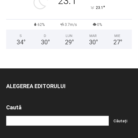
23.1
°
23.1
62%
3.7m/s
0%
S
D
LUN
MAR
MIE
34
°
30
°
29
°
30
°
27
°
ALEGEREA EDITORULUI
Caută