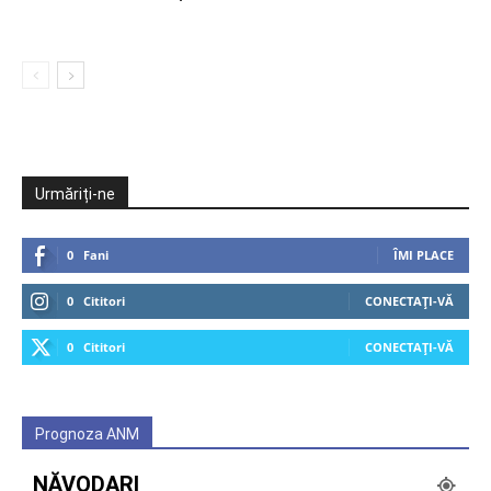
Urmăriți-ne
0
Fani
ÎMI PLACE
0
Cititori
CONECTAȚI-VĂ
0
Cititori
CONECTAȚI-VĂ
Prognoza ANM
NĂVODARI