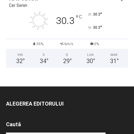
Cer Senin
°
30.3
°
C
30.3
°
30.3
55%
6m/s
0%
VIN
S
D
LUN
MAR
32
°
34
°
29
°
30
°
31
°
ALEGEREA EDITORULUI
Caută