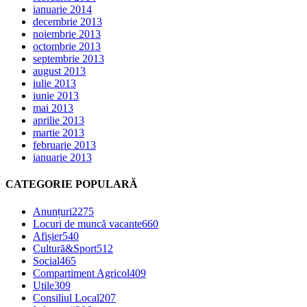
ianuarie 2014
decembrie 2013
noiembrie 2013
octombrie 2013
septembrie 2013
august 2013
iulie 2013
iunie 2013
mai 2013
aprilie 2013
martie 2013
februarie 2013
ianuarie 2013
CATEGORIE POPULARĂ
Anunțuri
2275
Locuri de muncă vacante
660
Afișier
540
Cultură&Sport
512
Social
465
Compartiment Agricol
409
Utile
309
Consiliul Local
207