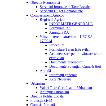
Direcția Economică
Serviciul Impozite și Taxe Locale
Serviciul Buget Contabilitate
Compartiment Agricol
Registrul Agricol
INFORMATII GENERALE
Formulare RA
Anunțuri RA
Vânzare teren extravilan – LEGEA
17/2014
Procedura
Formulare Teren Extravilan
Acte necesare pentru vânzare teren
extravilan
Documente preemptori
Documente Potențiali Cumpărători
Arendă
Informații generale
Acte Necesare
Urbanism
Valori Taxe Certificat de Urbanism
Anunțuri Urbanism
Direcția Poliția Locală
Protecția civilă
Comisia Paritară