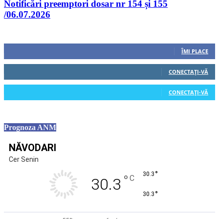
Notificări preemptori dosar nr 154 și 155
/06.07.2026
Urmăriți-ne
0
Fani
ÎMI PLACE
0
Cititori
CONECTAȚI-VĂ
0
Cititori
CONECTAȚI-VĂ
Prognoza ANM
NĂVODARI
Cer Senin
°
30.3
°
C
30.3
°
30.3