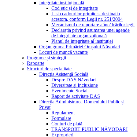
Integritate instituțională
Cod etic și de integritate
Lista cadourilor primite si destinatia
acestora, conform Legii nr. 251/2004
Mecanismul de raportare a încălcărilor legii
Declarația privind asumarea unei agende
de integritate organizațională
Planul de integritate al instituției
Organigrama Primăriei Orașului Năvodari
Locuri de muncă vacante
Programe și strategii
Rapoarte
Structuri de specialitate
Direcția Asistență Socială
Despre DAS Năvodari
Diversitate și Incluziune
Evenimente Social
Raport de activitate DAS
Direcția Administrarea Domeniului Public și
Privat
Regulament
Formulare
Conturi de plată
TRANSPORT PUBLIC NĂVODARI
Exproprieri