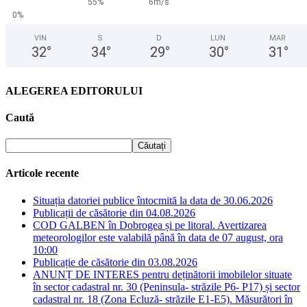
55%
6m/s
0%
VIN
S
D
LUN
MAR
32
°
34
°
29
°
30
°
31
°
ALEGEREA EDITORULUI
Caută
Articole recente
Situația datoriei publice întocmită la data de 30.06.2026
Publicații de căsătorie din 04.08.2026
COD GALBEN în Dobrogea și pe litoral. Avertizarea
meteorologilor este valabilă până în data de 07 august, ora
10:00
Publicație de căsătorie din 03.08.2026
ANUNȚ DE INTERES pentru deținătorii imobilelor situate
în sector cadastral nr. 30 (Peninsula- străzile P6- P17) și sector
cadastral nr. 18 (Zona Ecluză- străzile E1-E5). Măsurători în