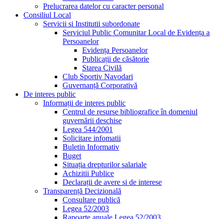
Prelucrarea datelor cu caracter personal
Consiliul Local
Servicii si Institutii subordonate
Serviciul Public Comunitar Local de Evidența a
Persoanelor
Evidența Persoanelor
Publicații de căsătorie
Starea Civilă
Club Sportiv Navodari
Guvernanță Corporativă
De interes public
Informații de interes public
Centrul de resurse bibliografice în domeniul
guvernării deschise
Legea 544/2001
Solicitare infomatii
Buletin Informativ
Buget
Situația drepturilor salariale
Achizitii Publice
Declarații de avere si de interese
Transparență Decizională
Consultare publică
Legea 52/2003
Rapoarte anuale Legea 52/2003