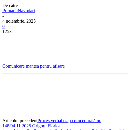
De către
PrimariaNavodari
-
4 noiembrie, 2025
0
1253
Comunicare mantea pentru afisare
Articolul precedent
Proces verbal etapa procedurală nr.
148/04.11.2025 Grigore Florica