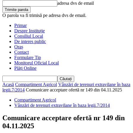
adresa dvs de email
O parola va fi trimisă pe adresa dvs de email.
Primar
Despre Instituție
Consiliul Local
De interes public
Oraș
Contact
Formulare Tip
Monitorul Oficial Local
Plăți Online
Acasă
Compartiment Agricol
Vânzări de terenuri extravilane în baza
legii.7/2014
Comunicare acceptare ofertă nr 149 din 04.11.2025
Compartiment Agricol
Vânzări de terenuri extravilane în baza legii.7/2014
Comunicare acceptare ofertă nr 149 din
04.11.2025