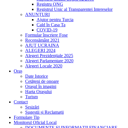
Registru ONG
Registrul Unic al Transparentei Intereselor
ANUNȚURI
Ajutor pentru Turcia
Cald în Casa Ta
COVID-19
Formular înscriere Fose
Recensământ 2021
AJUT UCRAINA
ALEGERI 2024
Alegeri Prezidențiale 2025
Alegeri Parlamentare 2020
Alegeri Locale 2020
Oraș
Date Istorice
Cetățeni de onoare
Orașul în imagini
Harta Orașului
Turism
Contact
Sesizări
Sugestii și Reclamații
Formulare Tip
Monitorul Oficial Local
DOCUMENTE ŞI INFORMAŢII FINANCIARE