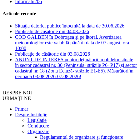
Informatii
206
Articole recente
Situația datoriei publice întocmită la data de 30.06.2026
Publicații de căsătorie din 04.08.2026
COD GALBEN în Dobrogea și pe litoral. Avertizarea
meteorologilor este valabilă până în data de 07 august, ora
10:00
Publicație de căsătorie din 03.08.2026
ANUNȚ DE INTERES pentru deținătorii imobilelor situate
în sector cadastral nr. 30 (Peninsula- străzile P6- P17) și sector
cadastral nr. 18 (Zona Ecluză- străzile E1-E5). Măsurători în
perioada 03.08.2026-07.08.2026!
DESPRE NOI
URMAȚI-NE
Primar
Despre Instituție
Legislație
Conducere
Organizare
Regulamentul de organizare și funcționare