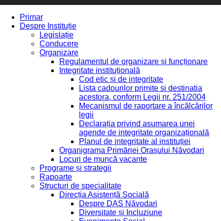
Primar
Despre Instituție
Legislație
Conducere
Organizare
Regulamentul de organizare și funcționare
Integritate instituțională
Cod etic și de integritate
Lista cadourilor primite si destinatia
acestora, conform Legii nr. 251/2004
Mecanismul de raportare a încălcărilor
legii
Declarația privind asumarea unei
agende de integritate organizațională
Planul de integritate al instituției
Organigrama Primăriei Orașului Năvodari
Locuri de muncă vacante
Programe și strategii
Rapoarte
Structuri de specialitate
Direcția Asistență Socială
Despre DAS Năvodari
Diversitate și Incluziune