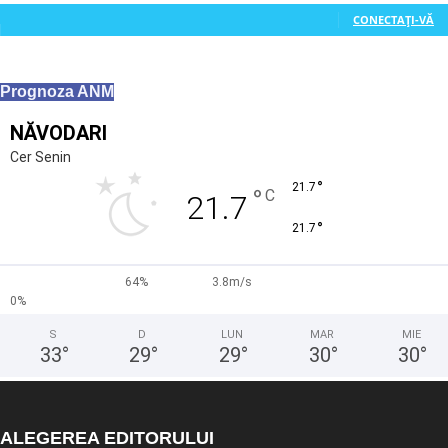
CONECTAȚI-VĂ
Prognoza ANM
NĂVODARI
Cer Senin
°
21.7
°
C
21.7
°
21.7
64%
3.8m/s
0%
S
D
LUN
MAR
MIE
33
°
29
°
29
°
30
°
30
°
ALEGEREA EDITORULUI