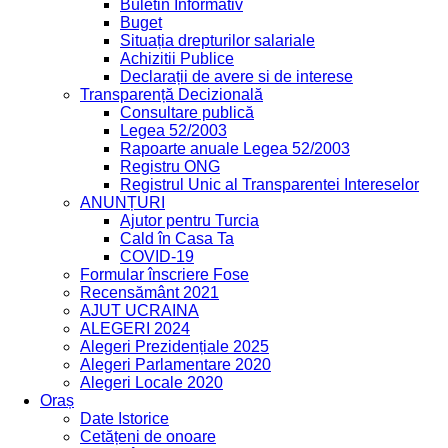
Buletin Informativ
Buget
Situația drepturilor salariale
Achizitii Publice
Declarații de avere si de interese
Transparență Decizională
Consultare publică
Legea 52/2003
Rapoarte anuale Legea 52/2003
Registru ONG
Registrul Unic al Transparentei Intereselor
ANUNȚURI
Ajutor pentru Turcia
Cald în Casa Ta
COVID-19
Formular înscriere Fose
Recensământ 2021
AJUT UCRAINA
ALEGERI 2024
Alegeri Prezidențiale 2025
Alegeri Parlamentare 2020
Alegeri Locale 2020
Oraș
Date Istorice
Cetățeni de onoare