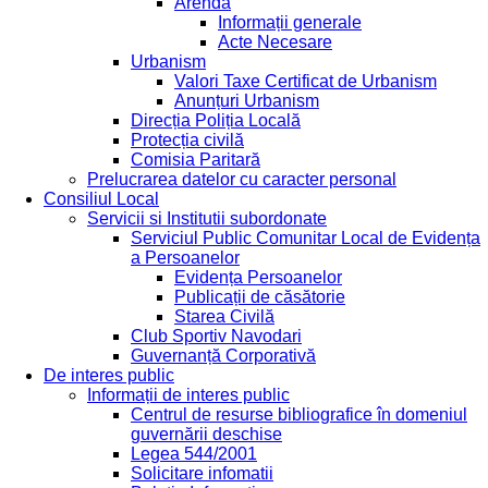
Arendă
Informații generale
Acte Necesare
Urbanism
Valori Taxe Certificat de Urbanism
Anunțuri Urbanism
Direcția Poliția Locală
Protecția civilă
Comisia Paritară
Prelucrarea datelor cu caracter personal
Consiliul Local
Servicii si Institutii subordonate
Serviciul Public Comunitar Local de Evidența
a Persoanelor
Evidența Persoanelor
Publicații de căsătorie
Starea Civilă
Club Sportiv Navodari
Guvernanță Corporativă
De interes public
Informații de interes public
Centrul de resurse bibliografice în domeniul
guvernării deschise
Legea 544/2001
Solicitare infomatii