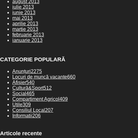
august 2013
iulie 2013
iunie 2013
mai 2013
aprilie 2013
martie 2013
februarie 2013
ianuarie 2013
CATEGORIE POPULARĂ
Anunțuri
2275
Locuri de muncă vacante
660
Afișier
540
Cultură&Sport
512
Social
465
Compartiment Agricol
409
Utile
309
Consiliul Local
207
Informatii
206
Articole recente