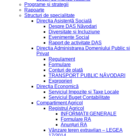
Programe și strategii
Rapoarte
Structuri de specialitate
Direcția Asistență Socială
Despre DAS Năvodari
Diversitate și Incluziune
Evenimente Social
Raport de activitate DAS
Direcția Administrarea Domeniului Public și
Privat
Regulament
Formulare
Conturi de plată
TRANSPORT PUBLIC NĂVODARI
Exproprieri
Direcția Economică
Serviciul Impozite și Taxe Locale
Serviciul Buget Contabilitate
Compartiment Agricol
Registrul Agricol
INFORMATII GENERALE
Formulare RA
Anunțuri RA
Vânzare teren extravilan – LEGEA
17/2014