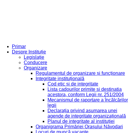
Primar
Despre Instituție
Legislație
Conducere
Organizare
Regulamentul de organizare și funcționare
Integritate instituțională
Cod etic și de integritate
Lista cadourilor primite si destinatia
acestora, conform Legii nr. 251/2004
Mecanismul de raportare a încălcărilor
legii
Declarația privind asumarea unei
agende de integritate organizațională
Planul de integritate al instituției
Organigrama Primăriei Orașului Năvodari
Locuri de muncă vacante