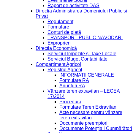
Evenimente Social
Raport de activitate DAS
Direcția Administrarea Domeniului Public și
Privat
Regulament
Formulare
Conturi de plată
TRANSPORT PUBLIC NĂVODARI
Exproprieri
Direcția Economică
Serviciul Impozite și Taxe Locale
Serviciul Buget Contabilitate
Compartiment Agricol
Registrul Agricol
INFORMATII GENERALE
Formulare RA
Anunțuri RA
Vânzare teren extravilan – LEGEA
17/2014
Procedura
Formulare Teren Extravilan
Acte necesare pentru vânzare
teren extravilan
Documente preemptori
Documente Potențiali Cumpărători