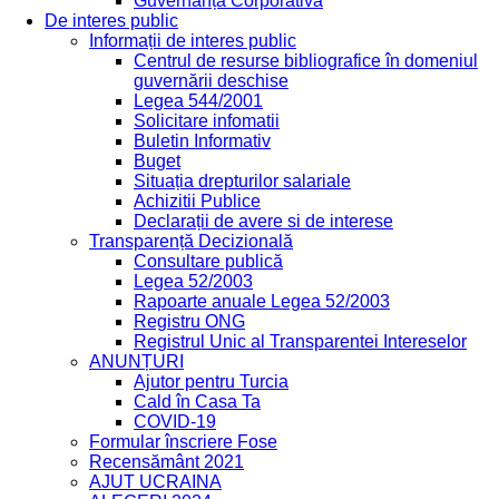
Guvernanță Corporativă
De interes public
Informații de interes public
Centrul de resurse bibliografice în domeniul
guvernării deschise
Legea 544/2001
Solicitare infomatii
Buletin Informativ
Buget
Situația drepturilor salariale
Achizitii Publice
Declarații de avere si de interese
Transparență Decizională
Consultare publică
Legea 52/2003
Rapoarte anuale Legea 52/2003
Registru ONG
Registrul Unic al Transparentei Intereselor
ANUNȚURI
Ajutor pentru Turcia
Cald în Casa Ta
COVID-19
Formular înscriere Fose
Recensământ 2021
AJUT UCRAINA