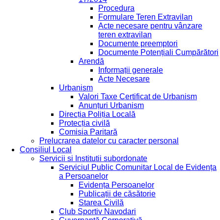
Procedura
Formulare Teren Extravilan
Acte necesare pentru vânzare
teren extravilan
Documente preemptori
Documente Potențiali Cumpărători
Arendă
Informații generale
Acte Necesare
Urbanism
Valori Taxe Certificat de Urbanism
Anunțuri Urbanism
Direcția Poliția Locală
Protecția civilă
Comisia Paritară
Prelucrarea datelor cu caracter personal
Consiliul Local
Servicii si Institutii subordonate
Serviciul Public Comunitar Local de Evidența
a Persoanelor
Evidența Persoanelor
Publicații de căsătorie
Starea Civilă
Club Sportiv Navodari