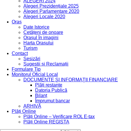
ALEGERI 2024
Alegeri Prezidențiale 2025
Alegeri Parlamentare 2020
Alegeri Locale 2020
Oraș
Date Istorice
Cetățeni de onoare
Orașul în imagini
Harta Orașului
Turism
Contact
Sesizări
Sugestii și Reclamații
Formulare Tip
Monitorul Oficial Local
DOCUMENTE ŞI INFORMAŢII FINANCIARE
Plăți restante
Datoria Publică
Bilanț
Împrumut bancar
ARHIVĂ
Plăți Online
Plăți Online – Verificare ROL E-tax
Plăți Online REGISTA