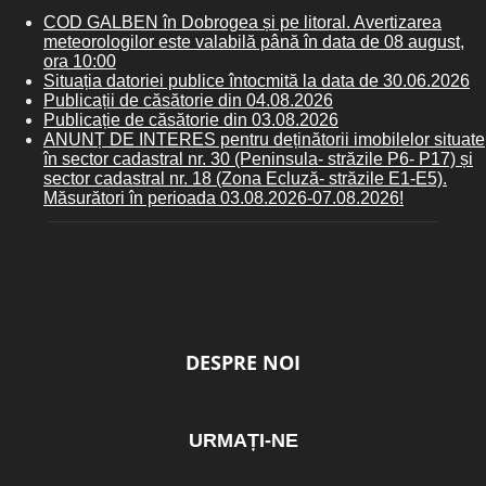
COD GALBEN în Dobrogea și pe litoral. Avertizarea
meteorologilor este valabilă până în data de 08 august,
ora 10:00
Situația datoriei publice întocmită la data de 30.06.2026
Publicații de căsătorie din 04.08.2026
Publicație de căsătorie din 03.08.2026
ANUNȚ DE INTERES pentru deținătorii imobilelor situate
în sector cadastral nr. 30 (Peninsula- străzile P6- P17) și
sector cadastral nr. 18 (Zona Ecluză- străzile E1-E5).
Măsurători în perioada 03.08.2026-07.08.2026!
DESPRE NOI
URMAȚI-NE