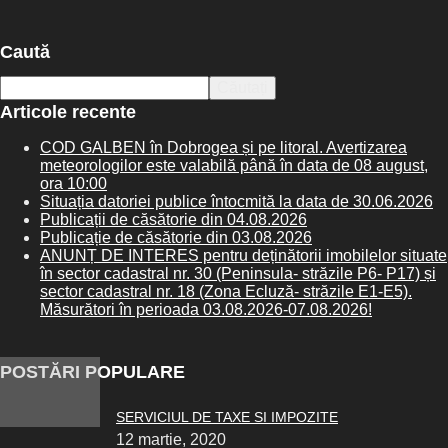
Caută
Articole recente
COD GALBEN în Dobrogea și pe litoral. Avertizarea
meteorologilor este valabilă până în data de 08 august,
ora 10:00
Situația datoriei publice întocmită la data de 30.06.2026
Publicații de căsătorie din 04.08.2026
Publicație de căsătorie din 03.08.2026
ANUNȚ DE INTERES pentru deținătorii imobilelor situate
în sector cadastral nr. 30 (Peninsula- străzile P6- P17) și
sector cadastral nr. 18 (Zona Ecluză- străzile E1-E5).
Măsurători în perioada 03.08.2026-07.08.2026!
POSTĂRI POPULARE
SERVICIUL DE TAXE SI IMPOZITE
12 martie, 2020