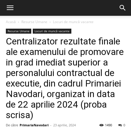
Acasă
Resurse Umane
Locuri de muncă vacante
Resurse Umane
Locuri de muncă vacante
Centralizator rezultate finale
ale examenului de promovare
in grad imediat superior a
personalului contractual de
executie, din cadrul Primariei
Navodari, organizat in data
de 22 aprilie 2024 (proba
scrisa)
De către
PrimariaNavodari
-
23 aprilie, 2024
1490
0