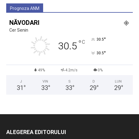
Prognoza ANM
NĂVODARI
Cer Senin
°
30.5
°
C
30.5
°
30.5
49%
4.2m/s
0%
J
VIN
S
D
LUN
31
°
33
°
33
°
29
°
29
°
ALEGEREA EDITORULUI