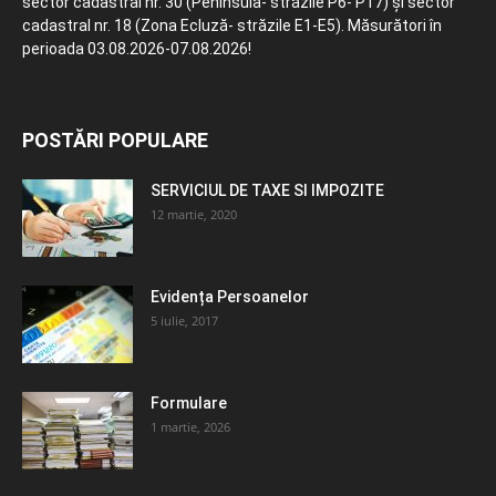
sector cadastral nr. 30 (Peninsula- străzile P6- P17) și sector
cadastral nr. 18 (Zona Ecluză- străzile E1-E5). Măsurători în
perioada 03.08.2026-07.08.2026!
POSTĂRI POPULARE
SERVICIUL DE TAXE SI IMPOZITE
12 martie, 2020
Evidența Persoanelor
5 iulie, 2017
Formulare
1 martie, 2026