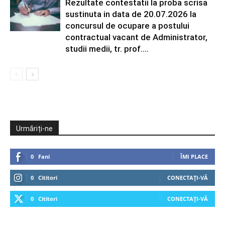
Rezultate contestatii la proba scrisa
sustinuta in data de 20.07.2026 la
concursul de ocupare a postului
contractual vacant de Administrator,
studii medii, tr. prof....
Urmăriți-ne
0
Fani
ÎMI PLACE
0
Cititori
CONECTAȚI-VĂ
0
Cititori
CONECTAȚI-VĂ