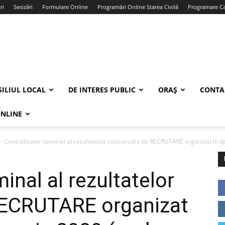
ri
Sesizări
Formulare Online
Programări Online Starea Civilă
Programare Car
ILIUL LOCAL
DE INTERES PUBLIC
ORAȘ
CONTA
ONLINE
Centralizator nominal al rezultatelor concursului de RECRUTARE organizat în da
inal al rezultatelor
RECRUTARE organizat