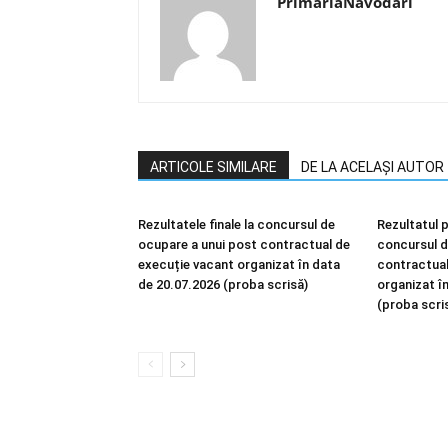
PrimariaNavodari
ARTICOLE SIMILARE
DE LA ACELAȘI AUTOR
Rezultatele finale la concursul de
Rezultatul p
ocupare a unui post contractual de
concursul d
execuție vacant organizat în data
contractual
de 20.07.2026 (proba scrisă)
organizat î
(proba scri