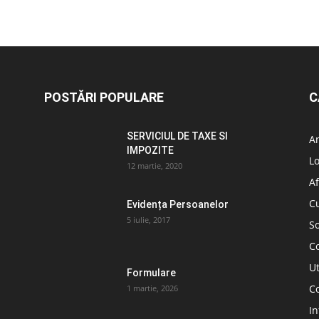
POSTĂRI POPULARE
C
SERVICIUL DE TAXE SI
A
IMPOZITE
L
12 martie, 2020
Af
C
Evidența Persoanelor
5 iulie, 2017
So
C
Ut
Formulare
Co
1 martie, 2026
In