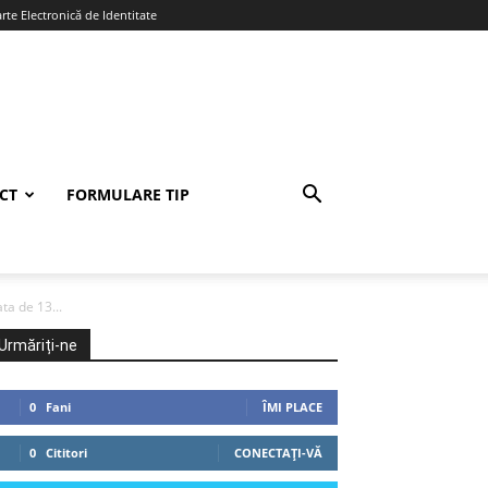
te Electronică de Identitate
CT
FORMULARE TIP
ta de 13...
Urmăriți-ne
0
Fani
ÎMI PLACE
0
Cititori
CONECTAȚI-VĂ