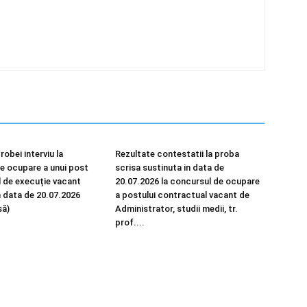
robei interviu la
Rezultate contestatii la proba
e ocupare a unui post
scrisa sustinuta in data de
 de execuție vacant
20.07.2026 la concursul de ocupare
n data de 20.07.2026
a postului contractual vacant de
să)
Administrator, studii medii, tr.
prof....