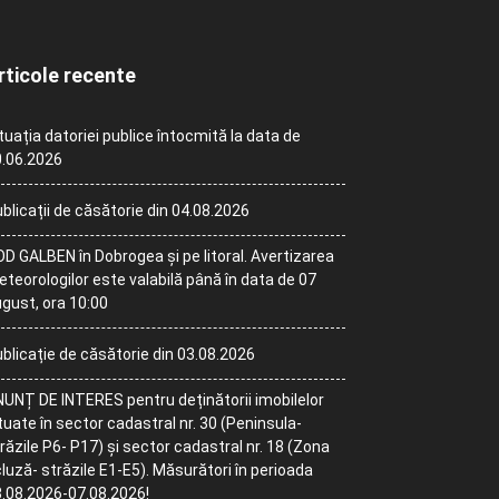
rticole recente
tuația datoriei publice întocmită la data de
.06.2026
blicații de căsătorie din 04.08.2026
D GALBEN în Dobrogea și pe litoral. Avertizarea
teorologilor este valabilă până în data de 07
gust, ora 10:00
blicație de căsătorie din 03.08.2026
UNȚ DE INTERES pentru deținătorii imobilelor
tuate în sector cadastral nr. 30 (Peninsula-
răzile P6- P17) și sector cadastral nr. 18 (Zona
luză- străzile E1-E5). Măsurători în perioada
.08.2026-07.08.2026!