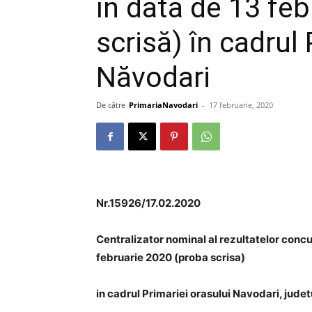
în data de 13 fe
scrisă) în cadrul 
Năvodari
De către
PrimariaNavodari
-
17 februarie, 2020
Nr.15926/17.02.2020
Centralizator nominal al rezultatelor con
februarie 2020 (proba scrisa)
in cadrul Primariei orasului Navodari, jude