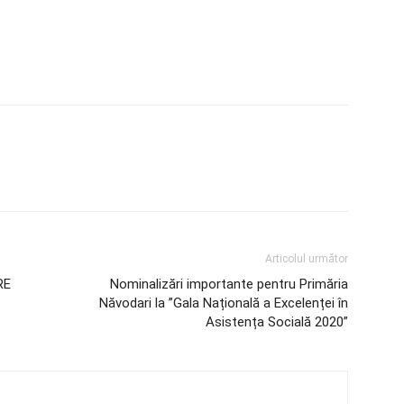
Articolul următor
RE
Nominalizări importante pentru Primăria
Năvodari la ”Gala Națională a Excelenței în
Asistența Socială 2020”