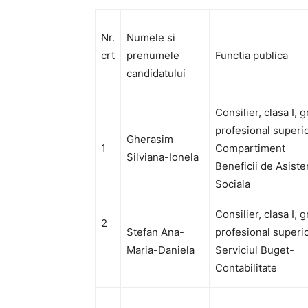
Nr.
Numele si
crt
prenumele
Functia publica
candidatului
Consilier, clasa I, 
profesional superio
Gherasim
1
Compartiment
Silviana-Ionela
Beneficii de Asiste
Sociala
Consilier, clasa I, 
2
Stefan Ana-
profesional superio
Maria-Daniela
Serviciul Buget-
Contabilitate