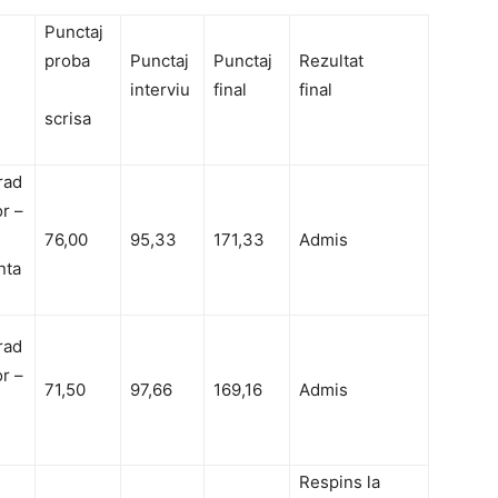
Punctaj
proba
Punctaj
Punctaj
Rezultat
interviu
final
final
scrisa
grad
r –
76,00
95,33
171,33
Admis
nta
grad
r –
71,50
97,66
169,16
Admis
Respins la