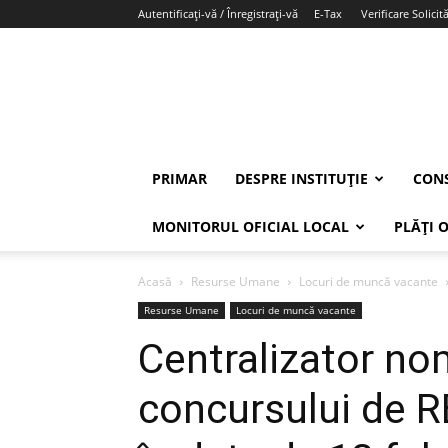
Autentificați-vă / Înregistrați-vă
E-Tax
Verificare Solicită
PRIMAR
DESPRE INSTITUȚIE
CONS
MONITORUL OFICIAL LOCAL
PLĂȚI 
Acasă
Resurse Umane
Locuri de muncă vacante
Resurse Umane
Locuri de muncă vacante
Centralizator nom
concursului de 