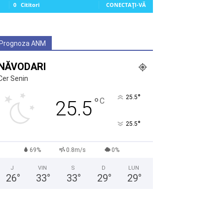
0
Cititori
CONECTAȚI-VĂ
Prognoza ANM
NĂVODARI
Cer Senin
°
25.5
°
C
25.5
°
25.5
69%
0.8m/s
0%
J
VIN
S
D
LUN
26
°
33
°
33
°
29
°
29
°