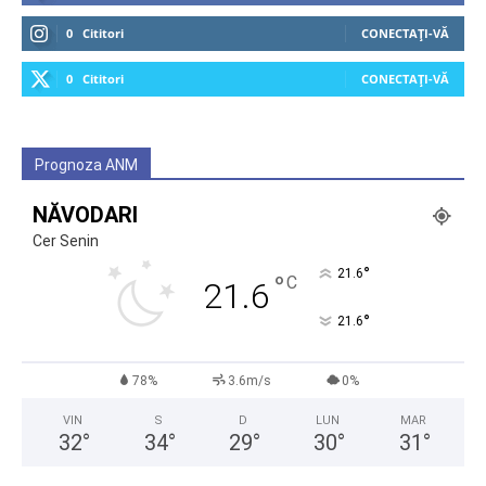
0
Cititori
CONECTAȚI-VĂ
0
Cititori
CONECTAȚI-VĂ
Prognoza ANM
NĂVODARI
Cer Senin
°
21.6
°
C
21.6
°
21.6
78%
3.6m/s
0%
VIN
S
D
LUN
MAR
32
°
34
°
29
°
30
°
31
°