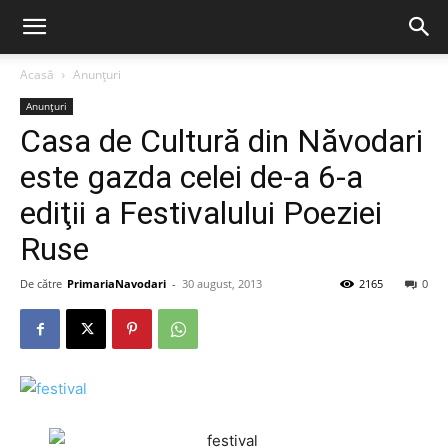
Acasă
Anunțuri
Anunțuri
Casa de Cultură din Năvodari
este gazda celei de-a 6-a
ediţii a Festivalului Poeziei
Ruse
De către
PrimariaNavodari
-
30 august, 2013
2165
0