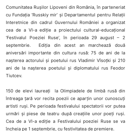
Comunitatea Ruşilor Lipoveni din România, în parteneriat
cu Fundaţia ’Russkiy mir’ şi Departamentul pentru Relaţii
Interetnice din cadrul Guvernului României a organizat
cea de a VI-a ediție a proiectului cultural-educaţional
‘Festivalul Poeziei Ruse’, în perioada 29 august – 2
septembrie. Ediţia din acest an marchează două
aniversări importante din cultura rusă: 75 de ani de la
naşterea actorului şi poetului rus Vladimir Vîsoţki şi 210
ani de la naşterea poetului şi diplomatului rus Feodor
Tiutcev.
150 de elevi laureați la Olimpiadele de limbă rusă din
întreaga țară vor recita poezii ce aparțin unor cunoscuți
artisti ruși. Pe perioada festivalului spectatorii vor putea
urmări și piese de teatru după creațiile unor poeți ruși.
Cea de a VI-a ediție a Festivalului poeziei Ruse se va
încheia pe 1 septembrie, cu festivitatea de premiere.