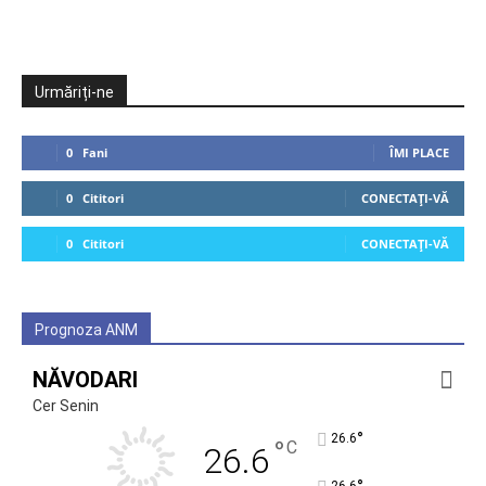
Urmăriți-ne
0
Fani
ÎMI PLACE
0
Cititori
CONECTAȚI-VĂ
0
Cititori
CONECTAȚI-VĂ
Prognoza ANM
NĂVODARI
Cer Senin
°
26.6
°
C
26.6