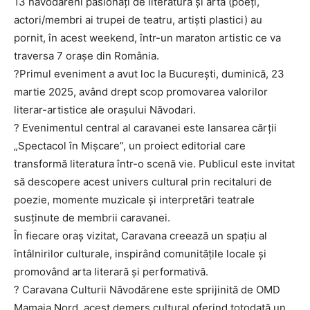
13 năvodăreni pasionați de literatură și artă (poeți,
actori/membri ai trupei de teatru, artiști plastici) au
pornit, în acest weekend, într-un maraton artistic ce va
traversa 7 orașe din România.
?Primul eveniment a avut loc la București, duminică, 23
martie 2025, având drept scop promovarea valorilor
literar-artistice ale orașului Năvodari.
? Evenimentul central al caravanei este lansarea cărții
„Spectacol în Mișcare”, un proiect editorial care
transformă literatura într-o scenă vie. Publicul este invitat
să descopere acest univers cultural prin recitaluri de
poezie, momente muzicale și interpretări teatrale
susținute de membrii caravanei.
În fiecare oraș vizitat, Caravana creează un spațiu al
întâlnirilor culturale, inspirând comunitățile locale și
promovând arta literară și performativă.
? Caravana Culturii Năvodărene este sprijinită de OMD
Mamaia Nord, acest demers cultural oferind totodată un