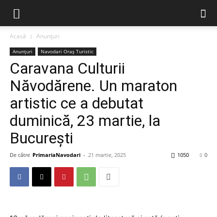
Acasă
Anunțuri
Anunțuri
Navodari Oraș Turistic
Caravana Culturii
Năvodărene. Un maraton
artistic ce a debutat
duminică, 23 martie, la
București
De către
PrimariaNavodari
-
21 martie, 2025
1050
0