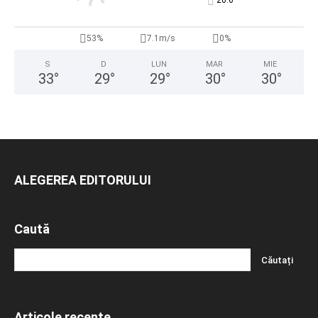
°
26.6
53%
7.1m/s
0%
S
D
LUN
MAR
MIE
33
°
29
°
29
°
30
°
30
°
ALEGEREA EDITORULUI
Caută
Articole recente