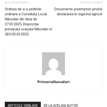
Articolul precedent
Articolul următor
Ordinea de zi a ședinței
Documente preemptori privind
ordinare a Consiliului Local
declararea în registrul agricol
Năvodari din data de
27.03.2025. Dispoziția
primarului orașului Năvodari nr.
425/20.03.2025
PrimariaNavodari
ARTICOLE SIMILARE
DE LA ACELAȘI AUTOR