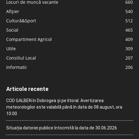
Locuri de muncă vacante
660
Afișier
540
Cultură&Sport
512
Social
465
Compartiment Agricol
409
Utile
309
Consiliul Local
207
Informatii
206
Articole recente
COD GALBEN în Dobrogea și pe litoral. Avertizarea
meteorologilor este valabilă până în data de 08 august, ora
10:00
Situația datoriei publice întocmită la data de 30.06.2026