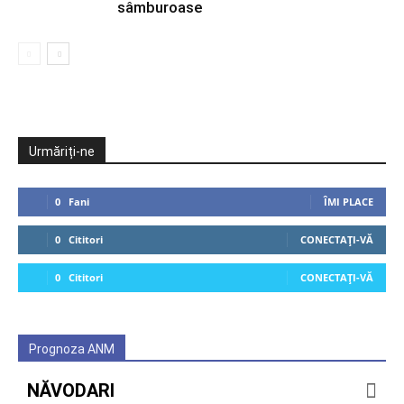
sâmburoase
Urmăriți-ne
0
Fani
ÎMI PLACE
0
Cititori
CONECTAȚI-VĂ
0
Cititori
CONECTAȚI-VĂ
Prognoza ANM
NĂVODARI