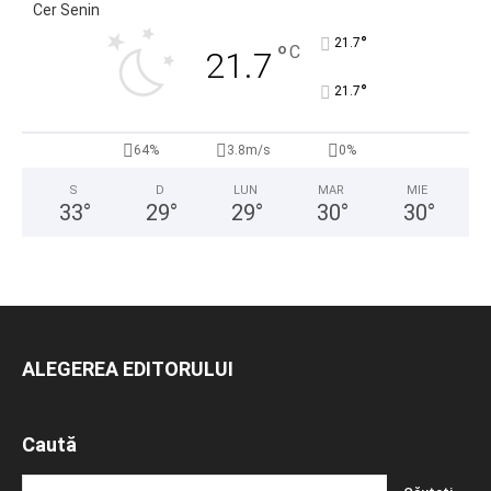
Cer Senin
°
21.7
°
C
21.7
°
21.7
64%
3.8m/s
0%
S
D
LUN
MAR
MIE
33
°
29
°
29
°
30
°
30
°
ALEGEREA EDITORULUI
Caută