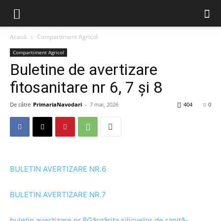
Acasă
Compartiment Agricol
Compartiment Agricol
Buletine de avertizare
fitosanitare nr 6, 7 și 8
De către
PrimariaNavodari
-
7 mai, 2026
404
0
BULETIN AVERTIZARE NR.6
BULETIN AVERTIZARE NR.7
buletin avertizare nr.8Gărgărița silicvelor de rapiță-