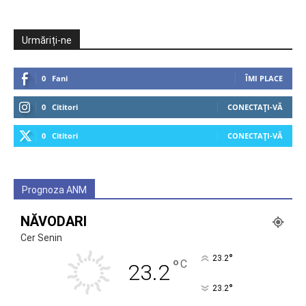
Urmăriți-ne
0
Fani
ÎMI PLACE
0
Cititori
CONECTAȚI-VĂ
0
Cititori
CONECTAȚI-VĂ
Prognoza ANM
NĂVODARI
Cer Senin
°
23.2
°
C
23.2
°
23.2