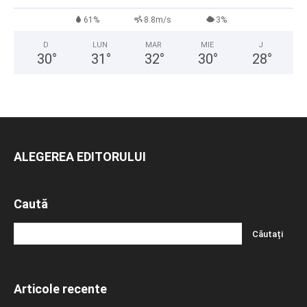
61%
8.8m/s
3%
D
LUN
MAR
MIE
J
30
°
31
°
32
°
30
°
28
°
ALEGEREA EDITORULUI
Caută
Articole recente