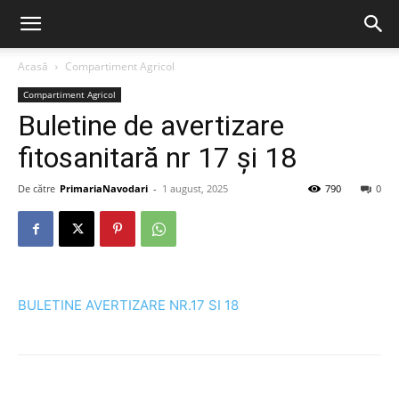
Acasă
Compartiment Agricol
Compartiment Agricol
Buletine de avertizare
fitosanitară nr 17 și 18
De către
PrimariaNavodari
-
1 august, 2025
790
0
BULETINE AVERTIZARE NR.17 SI 18