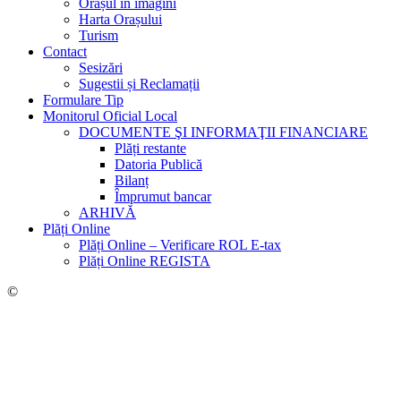
Orașul în imagini
Harta Orașului
Turism
Contact
Sesizări
Sugestii și Reclamații
Formulare Tip
Monitorul Oficial Local
DOCUMENTE ŞI INFORMAŢII FINANCIARE
Plăți restante
Datoria Publică
Bilanț
Împrumut bancar
ARHIVĂ
Plăți Online
Plăți Online – Verificare ROL E-tax
Plăți Online REGISTA
©