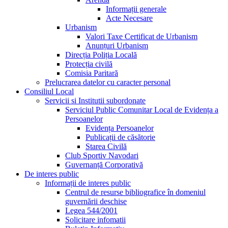
Informații generale
Acte Necesare
Urbanism
Valori Taxe Certificat de Urbanism
Anunțuri Urbanism
Direcția Poliția Locală
Protecția civilă
Comisia Paritară
Prelucrarea datelor cu caracter personal
Consiliul Local
Servicii si Institutii subordonate
Serviciul Public Comunitar Local de Evidența a
Persoanelor
Evidența Persoanelor
Publicații de căsătorie
Starea Civilă
Club Sportiv Navodari
Guvernanță Corporativă
De interes public
Informații de interes public
Centrul de resurse bibliografice în domeniul
guvernării deschise
Legea 544/2001
Solicitare infomatii