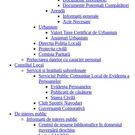
Documente Potențiali Cumpărători
Arendă
Informații generale
Acte Necesare
Urbanism
Valori Taxe Certificat de Urbanism
Anunțuri Urbanism
Direcția Poliția Locală
Protecția civilă
Comisia Paritară
Prelucrarea datelor cu caracter personal
Consiliul Local
Servicii si Institutii subordonate
Serviciul Public Comunitar Local de Evidența a
Persoanelor
Evidența Persoanelor
Publicații de căsătorie
Starea Civilă
Club Sportiv Navodari
Guvernanță Corporativă
De interes public
Informații de interes public
Centrul de resurse bibliografice în domeniul
guvernării deschise