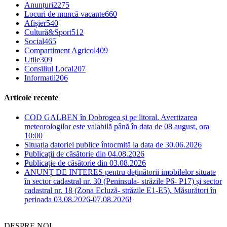
Anunțuri
2275
Locuri de muncă vacante
660
Afișier
540
Cultură&Sport
512
Social
465
Compartiment Agricol
409
Utile
309
Consiliul Local
207
Informatii
206
Articole recente
COD GALBEN în Dobrogea și pe litoral. Avertizarea
meteorologilor este valabilă până în data de 08 august, ora
10:00
Situația datoriei publice întocmită la data de 30.06.2026
Publicații de căsătorie din 04.08.2026
Publicație de căsătorie din 03.08.2026
ANUNȚ DE INTERES pentru deținătorii imobilelor situate
în sector cadastral nr. 30 (Peninsula- străzile P6- P17) și sector
cadastral nr. 18 (Zona Ecluză- străzile E1-E5). Măsurători în
perioada 03.08.2026-07.08.2026!
DESPRE NOI