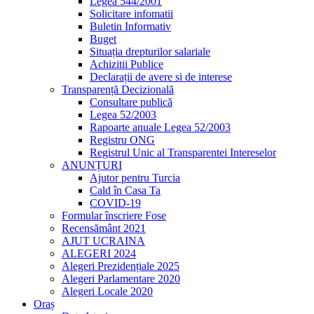
Legea 544/2001
Solicitare infomatii
Buletin Informativ
Buget
Situația drepturilor salariale
Achizitii Publice
Declarații de avere si de interese
Transparență Decizională
Consultare publică
Legea 52/2003
Rapoarte anuale Legea 52/2003
Registru ONG
Registrul Unic al Transparentei Intereselor
ANUNȚURI
Ajutor pentru Turcia
Cald în Casa Ta
COVID-19
Formular înscriere Fose
Recensământ 2021
AJUT UCRAINA
ALEGERI 2024
Alegeri Prezidențiale 2025
Alegeri Parlamentare 2020
Alegeri Locale 2020
Oraș