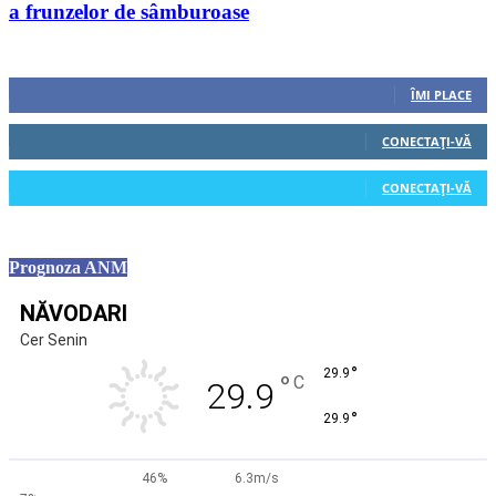
a frunzelor de sâmburoase
Urmăriți-ne
0
Fani
ÎMI PLACE
0
Cititori
CONECTAȚI-VĂ
0
Cititori
CONECTAȚI-VĂ
Prognoza ANM
NĂVODARI
Cer Senin
°
29.9
°
C
29.9
°
29.9
46%
6.3m/s