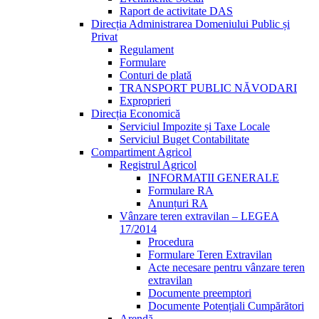
Raport de activitate DAS
Direcția Administrarea Domeniului Public și
Privat
Regulament
Formulare
Conturi de plată
TRANSPORT PUBLIC NĂVODARI
Exproprieri
Direcția Economică
Serviciul Impozite și Taxe Locale
Serviciul Buget Contabilitate
Compartiment Agricol
Registrul Agricol
INFORMATII GENERALE
Formulare RA
Anunțuri RA
Vânzare teren extravilan – LEGEA
17/2014
Procedura
Formulare Teren Extravilan
Acte necesare pentru vânzare teren
extravilan
Documente preemptori
Documente Potențiali Cumpărători
Arendă