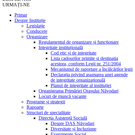
URMAȚI-NE
Primar
Despre Instituție
Legislație
Conducere
Organizare
Regulamentul de organizare și funcționare
Integritate instituțională
Cod etic și de integritate
Lista cadourilor primite si destinatia
acestora, conform Legii nr. 251/2004
Mecanismul de raportare a încălcărilor legii
Declarația privind asumarea unei agende
de integritate organizațională
Planul de integritate al instituției
Organigrama Primăriei Orașului Năvodari
Locuri de muncă vacante
Programe și strategii
Rapoarte
Structuri de specialitate
Direcția Asistență Socială
Despre DAS Năvodari
Diversitate și Incluziune
Evenimente Social