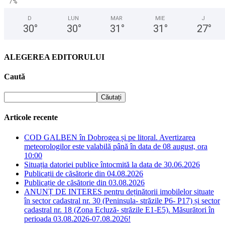
7%
D
LUN
MAR
MIE
J
30
°
30
°
31
°
31
°
27
°
ALEGEREA EDITORULUI
Caută
Articole recente
COD GALBEN în Dobrogea și pe litoral. Avertizarea
meteorologilor este valabilă până în data de 08 august, ora
10:00
Situația datoriei publice întocmită la data de 30.06.2026
Publicații de căsătorie din 04.08.2026
Publicație de căsătorie din 03.08.2026
ANUNȚ DE INTERES pentru deținătorii imobilelor situate
în sector cadastral nr. 30 (Peninsula- străzile P6- P17) și sector
cadastral nr. 18 (Zona Ecluză- străzile E1-E5). Măsurători în
perioada 03.08.2026-07.08.2026!