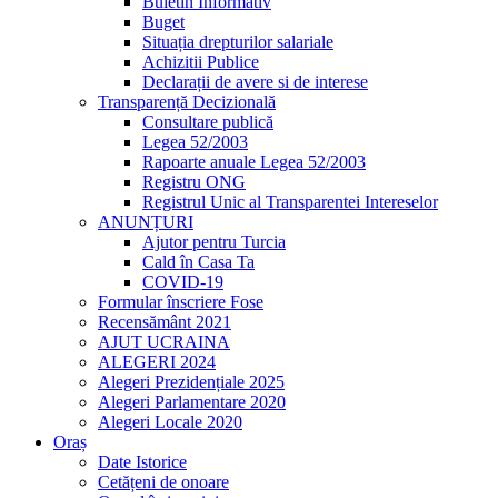
Buletin Informativ
Buget
Situația drepturilor salariale
Achizitii Publice
Declarații de avere si de interese
Transparență Decizională
Consultare publică
Legea 52/2003
Rapoarte anuale Legea 52/2003
Registru ONG
Registrul Unic al Transparentei Intereselor
ANUNȚURI
Ajutor pentru Turcia
Cald în Casa Ta
COVID-19
Formular înscriere Fose
Recensământ 2021
AJUT UCRAINA
ALEGERI 2024
Alegeri Prezidențiale 2025
Alegeri Parlamentare 2020
Alegeri Locale 2020
Oraș
Date Istorice
Cetățeni de onoare