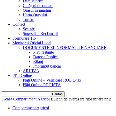
Date Istorice
Cetățeni de onoare
Orașul în imagini
Harta Orașului
Turism
Contact
Sesizări
Sugestii și Reclamații
Formulare Tip
Monitorul Oficial Local
DOCUMENTE ŞI INFORMAŢII FINANCIARE
Plăți restante
Datoria Publică
Bilanț
Împrumut bancar
ARHIVĂ
Plăți Online
Plăți Online – Verificare ROL E-tax
Plăți Online REGISTA
Acasă
Compartiment Agricol
Buletin de avertizare fitosanitară nr 2
Compartiment Agricol