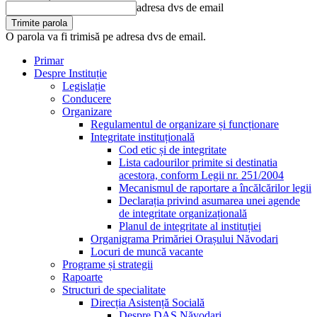
adresa dvs de email
O parola va fi trimisă pe adresa dvs de email.
Primar
Despre Instituție
Legislație
Conducere
Organizare
Regulamentul de organizare și funcționare
Integritate instituțională
Cod etic și de integritate
Lista cadourilor primite si destinatia
acestora, conform Legii nr. 251/2004
Mecanismul de raportare a încălcărilor legii
Declarația privind asumarea unei agende
de integritate organizațională
Planul de integritate al instituției
Organigrama Primăriei Orașului Năvodari
Locuri de muncă vacante
Programe și strategii
Rapoarte
Structuri de specialitate
Direcția Asistență Socială
Despre DAS Năvodari