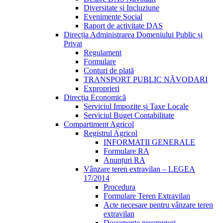
Diversitate și Incluziune
Evenimente Social
Raport de activitate DAS
Direcția Administrarea Domeniului Public și
Privat
Regulament
Formulare
Conturi de plată
TRANSPORT PUBLIC NĂVODARI
Exproprieri
Direcția Economică
Serviciul Impozite și Taxe Locale
Serviciul Buget Contabilitate
Compartiment Agricol
Registrul Agricol
INFORMATII GENERALE
Formulare RA
Anunțuri RA
Vânzare teren extravilan – LEGEA
17/2014
Procedura
Formulare Teren Extravilan
Acte necesare pentru vânzare teren
extravilan
Documente preemptori