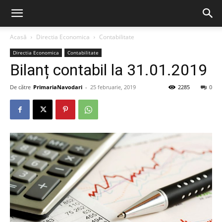
Acasă
Directia Economica
Contabilitate
Directia Economica
Contabilitate
Bilanț contabil la 31.01.2019
De către
PrimariaNavodari
-
25 februarie, 2019
2285
0