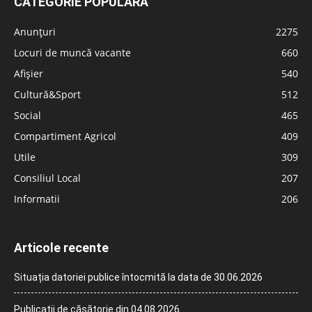
CATEGORIE POPULARĂ
Anunțuri
2275
Locuri de muncă vacante
660
Afișier
540
Cultură&Sport
512
Social
465
Compartiment Agricol
409
Utile
309
Consiliul Local
207
Informatii
206
Articole recente
Situația datoriei publice întocmită la data de 30.06.2026
Publicații de căsătorie din 04.08.2026