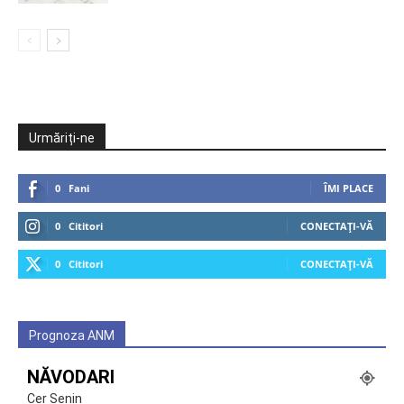
Urmăriți-ne
0
Fani
ÎMI PLACE
0
Cititori
CONECTAȚI-VĂ
0
Cititori
CONECTAȚI-VĂ
Prognoza ANM
NĂVODARI
Cer Senin