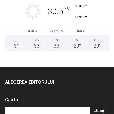
°
30.5
°
C
30.5
°
30.5
49%
4.2m/s
0%
J
VIN
S
D
LUN
31
°
33
°
33
°
29
°
29
°
ALEGEREA EDITORULUI
Caută