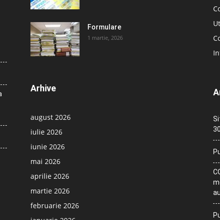
C
Ut
Formulare
Co
1 martie, 2026
In
Arhive
A
a
august 2026
Si
30
iulie 2026
iunie 2026
Pu
mai 2026
CO
aprilie 2026
me
martie 2026
au
februarie 2026
Pu