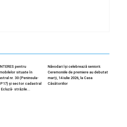
NTERES pentru
Năvodari își celebrează seniorii.
imobilelor situate în
Ceremoniile de premiere au debutat
tral nr. 30 (Peninsula-
marți, 14 iulie 2026, la Casa
 P17) și sector cadastral
Căsătoriilor
 Ecluză- străzile...