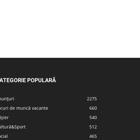
ATEGORIE POPULARĂ
nunțuri
2275
ocuri de muncă vacante
660
ișier
540
ultură&Sport
512
cial
465