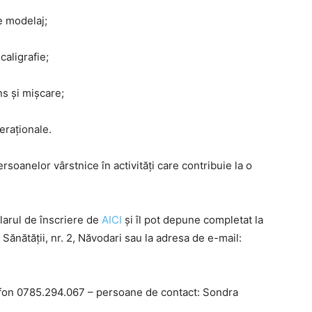
e modelaj;
caligrafie;
ns și mișcare;
neraționale.
rsoanelor vârstnice în activități care contribuie la o
larul de înscriere de
AICI
și îl pot depune completat la
 Sănătății, nr. 2, Năvodari sau la adresa de e-mail:
lefon 0785.294.067 – persoane de contact: Sondra