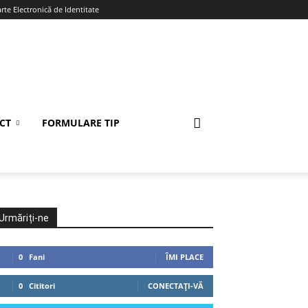
te Electronică de Identitate
CT
FORMULARE TIP
Urmăriți-ne
0
Fani
ÎMI PLACE
0
Cititori
CONECTAȚI-VĂ