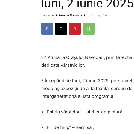
luni, 2 iunie 2025
De către
PrimariaNavodari
-
2 iunie, 2025
?? Primăria Orașului Năvodari, prin Direcția 
dedicate vârstnicilor.
? Începând de luni, 2 iunie 2025, persoanele 
modelaj, expoziții de artă textilă, cercuri de l
intergeneraționale. Iată programul:
• „Paleta vârstelor” – atelier de pictură;
• „Fir de timp” – vernisaj;