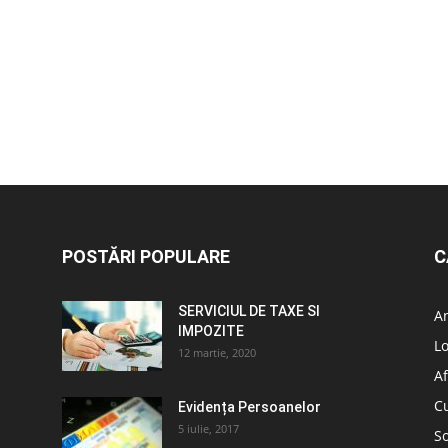
POSTĂRI POPULARE
C
SERVICIUL DE TAXE SI
A
IMPOZITE
L
12 martie, 2020
Af
C
Evidența Persoanelor
5 iulie, 2017
So