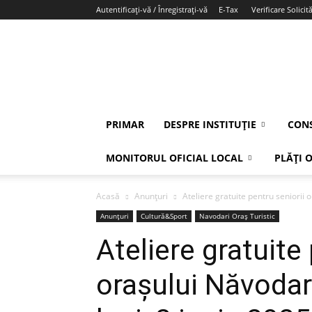
Autentificați-vă / Înregistrați-vă
E-Tax
Verificare Solicită
PRIMAR
DESPRE INSTITUȚIE
CONS
MONITORUL OFICIAL LOCAL
PLĂȚI 
Acasă
Anunțuri
Ateliere gratuite pentru seniorii o
Anunțuri
Cultură&Sport
Navodari Oraș Turistic
Ateliere gratuite
orașului Năvodari