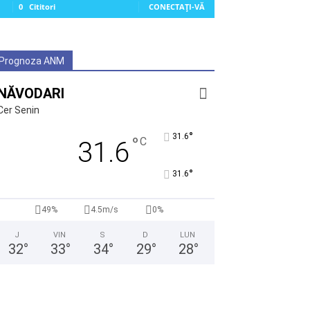
0
Cititori
CONECTAȚI-VĂ
Prognoza ANM
NĂVODARI
Cer Senin
°
31.6
°
C
31.6
°
31.6
49%
4.5m/s
0%
J
VIN
S
D
LUN
32
°
33
°
34
°
29
°
28
°