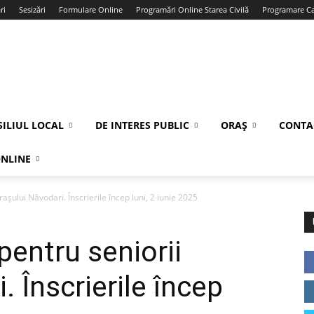
ri
Sesizări
Formulare Online
Programări Online Starea Civilă
Programare Car
ILIUL LOCAL
DE INTERES PUBLIC
ORAȘ
CONTA
ONLINE
rașului Năvodari. Înscrierile încep luni, 2 iunie 2025
 pentru seniorii
. Înscrierile încep