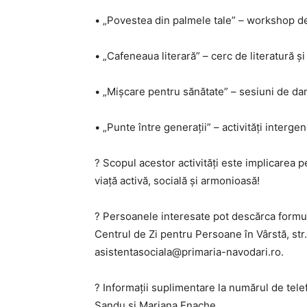
• „Povestea din palmele tale” – workshop d
• „Cafeneaua literară” – cerc de literatură și 
• „Mișcare pentru sănătate” – sesiuni de da
• „Punte între generații” – activități interge
? Scopul acestor activități este implicarea pe
viață activă, socială și armonioasă!
? Persoanele interesate pot descărca formu
Centrul de Zi pentru Persoane în Vârstă, str.
asistentasociala@primaria-navodari.ro.
? Informații suplimentare la numărul de te
Sandu și Mariana Enache.