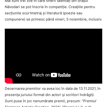
Mai sunt trei zile în care tinerii talentați din orașul
Năvodari se pot înscrie în competiție. Creațiile pentru
secțiunile scurtmetraj și literatură (poezie sau
compunere) se primesc până vineri, 5 noiembrie, inclusiv.
Decernarea premiilor va avea loc în data de 13.11.2021, în
prezența juriului format din actori și scriitori îndrăgiți.
Sunt puse în joc nenumărate premii, precum:
”Premiul