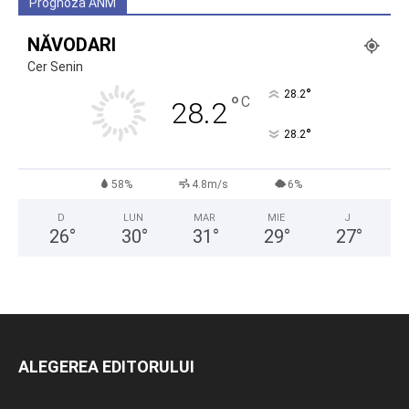
Prognoza ANM
NĂVODARI
Cer Senin
°
28.2
°
C
28.2
°
28.2
58%
4.8m/s
6%
D
LUN
MAR
MIE
J
26
°
30
°
31
°
29
°
27
°
ALEGEREA EDITORULUI