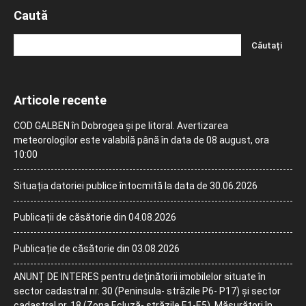
Caută
Articole recente
COD GALBEN în Dobrogea și pe litoral. Avertizarea
meteorologilor este valabilă până în data de 08 august, ora
10:00
Situația datoriei publice întocmită la data de 30.06.2026
Publicații de căsătorie din 04.08.2026
Publicație de căsătorie din 03.08.2026
ANUNȚ DE INTERES pentru deținătorii imobilelor situate în
sector cadastral nr. 30 (Peninsula- străzile P6- P17) și sector
cadastral nr. 18 (Zona Ecluză- străzile E1-E5). Măsurători în