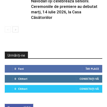
Năvodari își celebrează seniorii.
Ceremoniile de premiere au debutat
marți, 14 iulie 2026, la Casa
Căsătoriilor
Urmăriți-ne
0
Fani
ÎMI PLACE
0
Cititori
CONECTAȚI-VĂ
0
Cititori
CONECTAȚI-VĂ