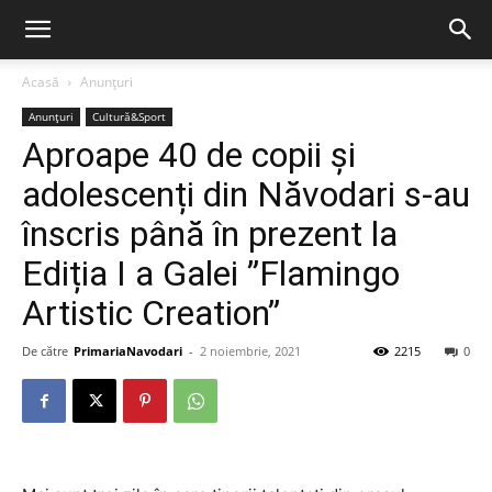
Acasă
Anunțuri
Anunțuri
Cultură&Sport
Aproape 40 de copii și
adolescenți din Năvodari s-au
înscris până în prezent la
Ediția I a Galei ”Flamingo
Artistic Creation”
De către
PrimariaNavodari
-
2 noiembrie, 2021
2215
0