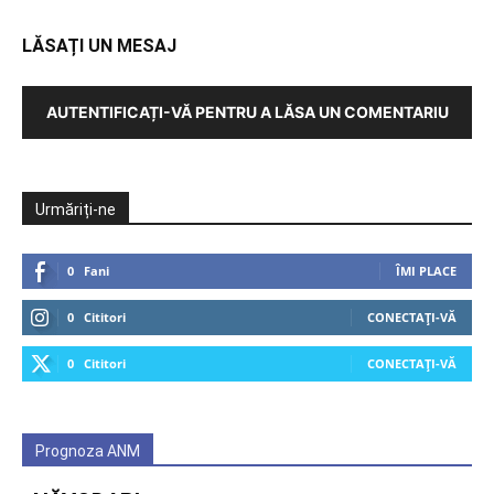
LĂSAȚI UN MESAJ
AUTENTIFICAȚI-VĂ PENTRU A LĂSA UN COMENTARIU
Urmăriți-ne
0
Fani
ÎMI PLACE
0
Cititori
CONECTAȚI-VĂ
0
Cititori
CONECTAȚI-VĂ
Prognoza ANM