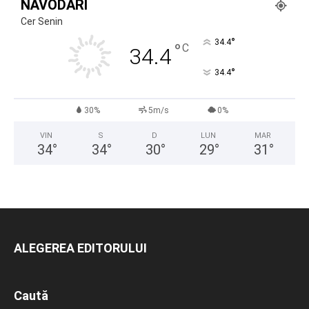
NĂVODARI
Cer Senin
°
34.4
°
C
34.4
°
34.4
30%
5m/s
0%
VIN
S
D
LUN
MAR
34
°
34
°
30
°
29
°
31
°
ALEGEREA EDITORULUI
Caută