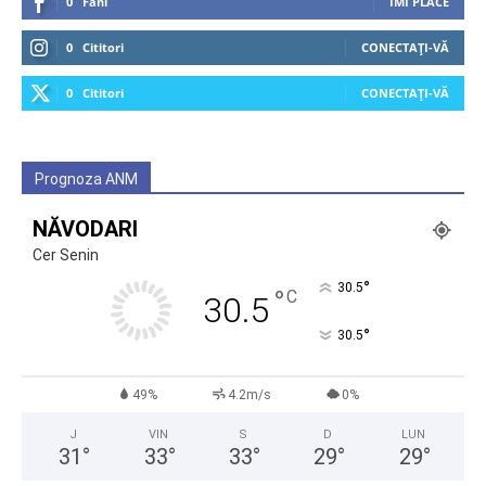
0
Fani
ÎMI PLACE
0
Cititori
CONECTAȚI-VĂ
0
Cititori
CONECTAȚI-VĂ
Prognoza ANM
NĂVODARI
Cer Senin
°
30.5
°
C
30.5
°
30.5
49%
4.2m/s
0%
J
VIN
S
D
LUN
31
°
33
°
33
°
29
°
29
°