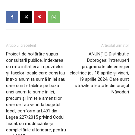
Articolul precedent
Articolul următor
Proiect de hotărâre supus
ANUNȚ E-Distribuție
consultării publice. Indexarea
Dobrogea: Întreruperi
cu rata inflației a impozitelor
programate ale energiei
și taxelor locale care constau
electrice joi, 18 aprilie și vineri,
într-o anumită sumă în lei sau
19 aprilie 2024. Care sunt
care sunt stabilite pe baza
străzile afectate din orașul
unei anumite sume în lei,
Năvodari
precum și limitele amenzilor
care se fac venit la bugetul
local, conform art.491 din
Legea 227/2015 privind Codul
fiscal, cu modificările și
completările ulterioare, pentru