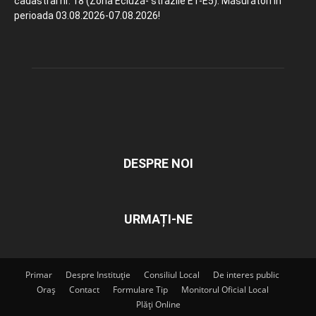
cadastral nr. 18 (Zona Ecluză- străzile E1-E5). Măsurători în
perioada 03.08.2026-07.08.2026!
DESPRE NOI
URMAȚI-NE
Primar
Despre Instituție
Consiliul Local
De interes public
Oraș
Contact
Formulare Tip
Monitorul Oficial Local
Plăți Online