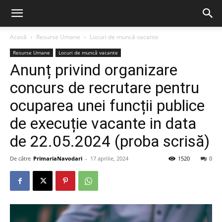
Acasă
Resurse Umane
Locuri de muncă vacante
Resurse Umane
Locuri de muncă vacante
Anunț privind organizare
concurs de recrutare pentru
ocuparea unei funcții publice
de execuție vacante in data
de 22.05.2024 (proba scrisă)
De către
PrimariaNavodari
-
17 aprilie, 2024
1520
0