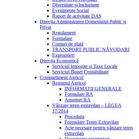
Diversitate și Incluziune
Evenimente Social
Raport de activitate DAS
Direcția Administrarea Domeniului Public și
Privat
Regulament
Formulare
Conturi de plată
TRANSPORT PUBLIC NĂVODARI
Exproprieri
Direcția Economică
Serviciul Impozite și Taxe Locale
Serviciul Buget Contabilitate
Compartiment Agricol
Registrul Agricol
INFORMATII GENERALE
Formulare RA
Anunțuri RA
Vânzare teren extravilan – LEGEA
17/2014
Procedura
Formulare Teren Extravilan
Acte necesare pentru vânzare teren
extravilan
Documente preemptori