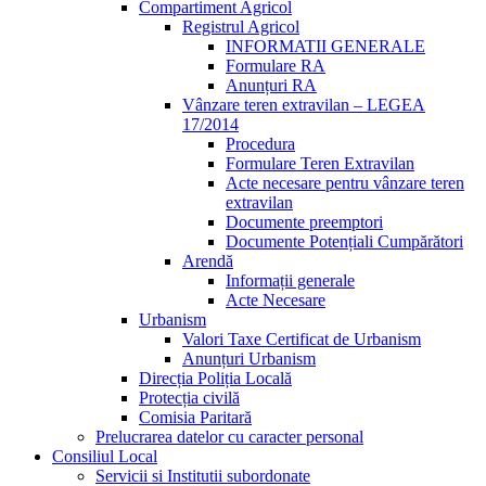
Compartiment Agricol
Registrul Agricol
INFORMATII GENERALE
Formulare RA
Anunțuri RA
Vânzare teren extravilan – LEGEA
17/2014
Procedura
Formulare Teren Extravilan
Acte necesare pentru vânzare teren
extravilan
Documente preemptori
Documente Potențiali Cumpărători
Arendă
Informații generale
Acte Necesare
Urbanism
Valori Taxe Certificat de Urbanism
Anunțuri Urbanism
Direcția Poliția Locală
Protecția civilă
Comisia Paritară
Prelucrarea datelor cu caracter personal
Consiliul Local
Servicii si Institutii subordonate