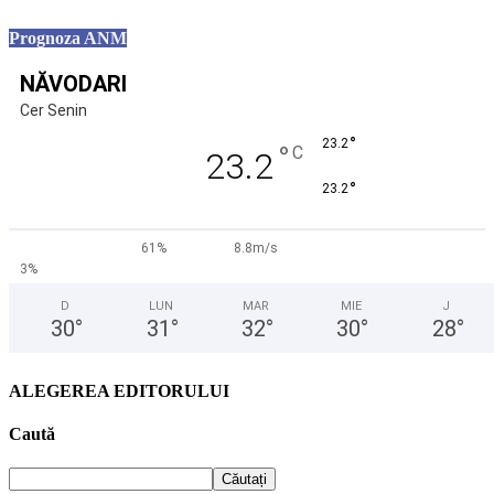
Prognoza ANM
NĂVODARI
Cer Senin
°
23.2
°
C
23.2
°
23.2
61%
8.8m/s
3%
D
LUN
MAR
MIE
J
30
°
31
°
32
°
30
°
28
°
ALEGEREA EDITORULUI
Caută