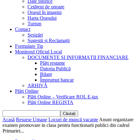
Date Istorice
Cetățeni de onoare
Orașul în imagini
Harta Orașului
Turism
Contact
Sesizări
Sugestii și Reclamații
Formulare Tip
Monitorul Oficial Local
DOCUMENTE ŞI INFORMAŢII FINANCIARE
Plăți restante
Datoria Publică
Bilanț
Împrumut bancar
ARHIVĂ
Plăți Online
Plăți Online – Verificare ROL E-tax
Plăți Online REGISTA
Acasă
Resurse Umane
Locuri de muncă vacante
Anunt organizare
examen promovare in clasa pentru functionarii publici din cadrul
Primariei...