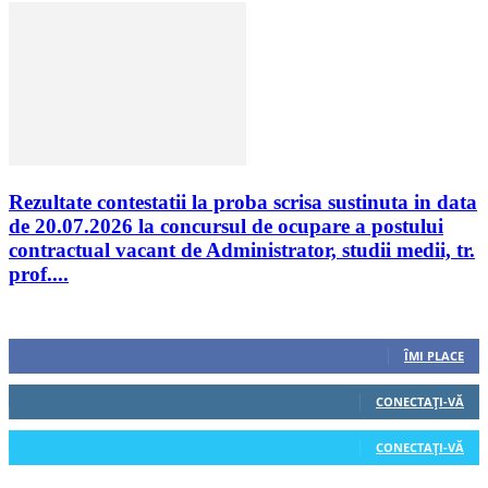
Rezultate contestatii la proba scrisa sustinuta in data
de 20.07.2026 la concursul de ocupare a postului
contractual vacant de Administrator, studii medii, tr.
prof....
Urmăriți-ne
0
Fani
ÎMI PLACE
0
Cititori
CONECTAȚI-VĂ
0
Cititori
CONECTAȚI-VĂ