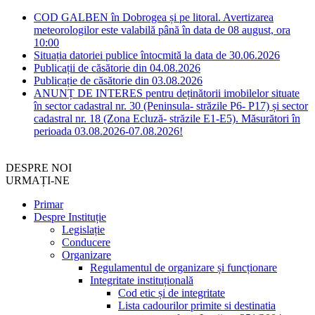
COD GALBEN în Dobrogea și pe litoral. Avertizarea
meteorologilor este valabilă până în data de 08 august, ora
10:00
Situația datoriei publice întocmită la data de 30.06.2026
Publicații de căsătorie din 04.08.2026
Publicație de căsătorie din 03.08.2026
ANUNȚ DE INTERES pentru deținătorii imobilelor situate
în sector cadastral nr. 30 (Peninsula- străzile P6- P17) și sector
cadastral nr. 18 (Zona Ecluză- străzile E1-E5). Măsurători în
perioada 03.08.2026-07.08.2026!
DESPRE NOI
URMAȚI-NE
Primar
Despre Instituție
Legislație
Conducere
Organizare
Regulamentul de organizare și funcționare
Integritate instituțională
Cod etic și de integritate
Lista cadourilor primite si destinatia