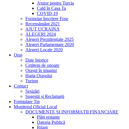
Ajutor pentru Turcia
Cald în Casa Ta
COVID-19
Formular înscriere Fose
Recensământ 2021
AJUT UCRAINA
ALEGERI 2024
Alegeri Prezidențiale 2025
Alegeri Parlamentare 2020
Alegeri Locale 2020
Oraș
Date Istorice
Cetățeni de onoare
Orașul în imagini
Harta Orașului
Turism
Contact
Sesizări
Sugestii și Reclamații
Formulare Tip
Monitorul Oficial Local
DOCUMENTE ŞI INFORMAŢII FINANCIARE
Plăți restante
Datoria Publică
Bilanț