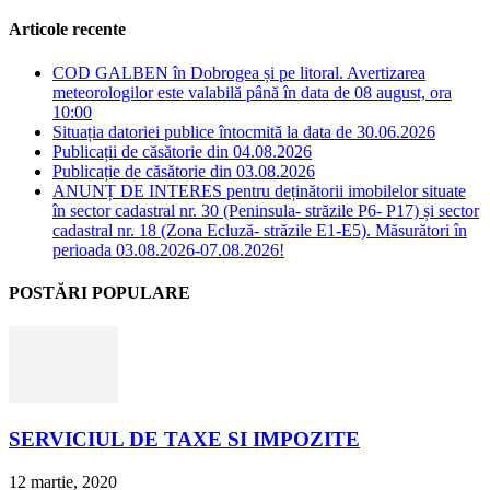
Articole recente
COD GALBEN în Dobrogea și pe litoral. Avertizarea
meteorologilor este valabilă până în data de 08 august, ora
10:00
Situația datoriei publice întocmită la data de 30.06.2026
Publicații de căsătorie din 04.08.2026
Publicație de căsătorie din 03.08.2026
ANUNȚ DE INTERES pentru deținătorii imobilelor situate
în sector cadastral nr. 30 (Peninsula- străzile P6- P17) și sector
cadastral nr. 18 (Zona Ecluză- străzile E1-E5). Măsurători în
perioada 03.08.2026-07.08.2026!
POSTĂRI POPULARE
SERVICIUL DE TAXE SI IMPOZITE
12 martie, 2020