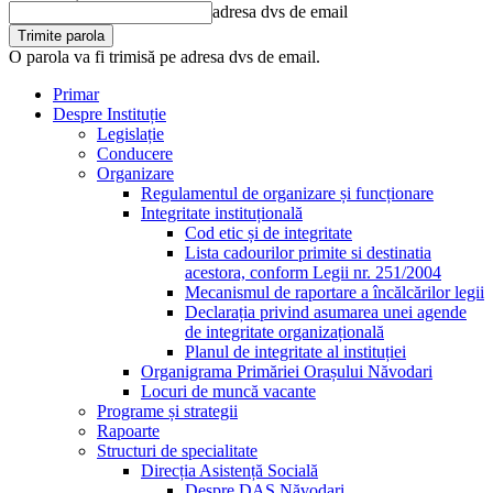
adresa dvs de email
O parola va fi trimisă pe adresa dvs de email.
Primar
Despre Instituție
Legislație
Conducere
Organizare
Regulamentul de organizare și funcționare
Integritate instituțională
Cod etic și de integritate
Lista cadourilor primite si destinatia
acestora, conform Legii nr. 251/2004
Mecanismul de raportare a încălcărilor legii
Declarația privind asumarea unei agende
de integritate organizațională
Planul de integritate al instituției
Organigrama Primăriei Orașului Năvodari
Locuri de muncă vacante
Programe și strategii
Rapoarte
Structuri de specialitate
Direcția Asistență Socială
Despre DAS Năvodari