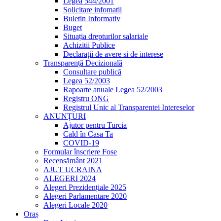
Legea 544/2001
Solicitare infomatii
Buletin Informativ
Buget
Situația drepturilor salariale
Achizitii Publice
Declarații de avere si de interese
Transparență Decizională
Consultare publică
Legea 52/2003
Rapoarte anuale Legea 52/2003
Registru ONG
Registrul Unic al Transparentei Intereselor
ANUNȚURI
Ajutor pentru Turcia
Cald în Casa Ta
COVID-19
Formular înscriere Fose
Recensământ 2021
AJUT UCRAINA
ALEGERI 2024
Alegeri Prezidențiale 2025
Alegeri Parlamentare 2020
Alegeri Locale 2020
Oraș