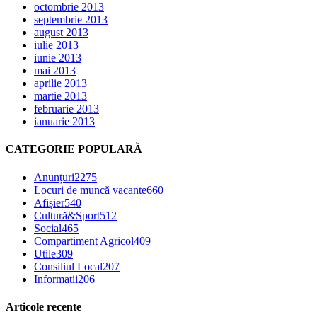
octombrie 2013
septembrie 2013
august 2013
iulie 2013
iunie 2013
mai 2013
aprilie 2013
martie 2013
februarie 2013
ianuarie 2013
CATEGORIE POPULARĂ
Anunțuri
2275
Locuri de muncă vacante
660
Afișier
540
Cultură&Sport
512
Social
465
Compartiment Agricol
409
Utile
309
Consiliul Local
207
Informatii
206
Articole recente