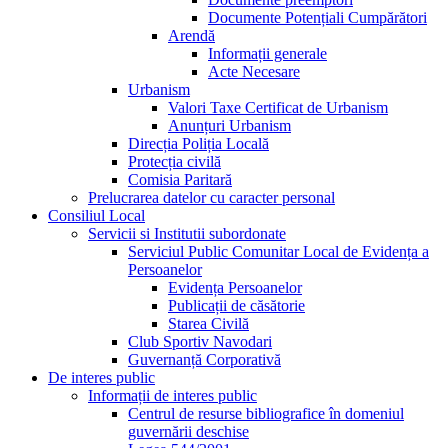
Documente Potențiali Cumpărători
Arendă
Informații generale
Acte Necesare
Urbanism
Valori Taxe Certificat de Urbanism
Anunțuri Urbanism
Direcția Poliția Locală
Protecția civilă
Comisia Paritară
Prelucrarea datelor cu caracter personal
Consiliul Local
Servicii si Institutii subordonate
Serviciul Public Comunitar Local de Evidența a
Persoanelor
Evidența Persoanelor
Publicații de căsătorie
Starea Civilă
Club Sportiv Navodari
Guvernanță Corporativă
De interes public
Informații de interes public
Centrul de resurse bibliografice în domeniul
guvernării deschise