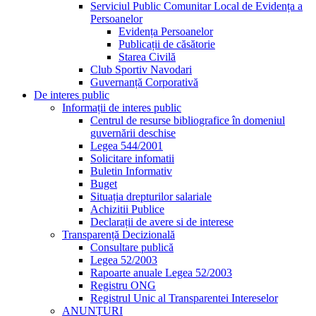
Serviciul Public Comunitar Local de Evidența a
Persoanelor
Evidența Persoanelor
Publicații de căsătorie
Starea Civilă
Club Sportiv Navodari
Guvernanță Corporativă
De interes public
Informații de interes public
Centrul de resurse bibliografice în domeniul
guvernării deschise
Legea 544/2001
Solicitare infomatii
Buletin Informativ
Buget
Situația drepturilor salariale
Achizitii Publice
Declarații de avere si de interese
Transparență Decizională
Consultare publică
Legea 52/2003
Rapoarte anuale Legea 52/2003
Registru ONG
Registrul Unic al Transparentei Intereselor
ANUNȚURI