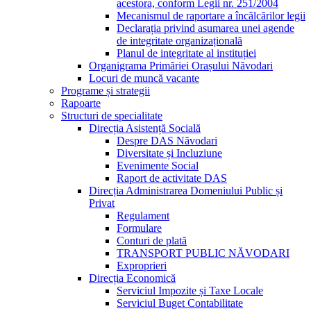
acestora, conform Legii nr. 251/2004
Mecanismul de raportare a încălcărilor legii
Declarația privind asumarea unei agende
de integritate organizațională
Planul de integritate al instituției
Organigrama Primăriei Orașului Năvodari
Locuri de muncă vacante
Programe și strategii
Rapoarte
Structuri de specialitate
Direcția Asistență Socială
Despre DAS Năvodari
Diversitate și Incluziune
Evenimente Social
Raport de activitate DAS
Direcția Administrarea Domeniului Public și
Privat
Regulament
Formulare
Conturi de plată
TRANSPORT PUBLIC NĂVODARI
Exproprieri
Direcția Economică
Serviciul Impozite și Taxe Locale
Serviciul Buget Contabilitate