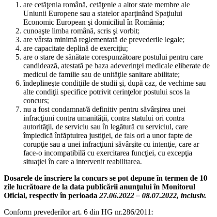
are cetăţenia română, cetăţenie a altor state membre ale
Uniunii Europene sau a statelor aparţinând Spaţiului
Economic European şi domiciliul în România;
cunoaşte limba română, scris şi vorbit;
are vârsta minimă reglementată de prevederile legale;
are capacitate deplină de exerciţiu;
are o stare de sănătate corespunzătoare postului pentru care
candidează, atestată pe baza adeverinţei medicale eliberate de
medicul de familie sau de unităţile sanitare abilitate;
îndeplineşte condiţiile de studii şi, după caz, de vechime sau
alte condiţii specifice potrivit cerinţelor postului scos la
concurs;
nu a fost condamnat/ă definitiv pentru săvârşirea unei
infracţiuni contra umanităţii, contra statului ori contra
autorităţii, de serviciu sau în legătură cu serviciul, care
împiedică înfăptuirea justiţiei, de fals ori a unor fapte de
corupţie sau a unei infracţiuni săvârşite cu intenţie, care ar
face-o incompatibilă cu exercitarea funcţiei, cu excepţia
situaţiei în care a intervenit reabilitarea.
Dosarele de înscriere
la concurs se pot depune în termen de 10
zile lucrătoare de la data publicării anunţului în Monitorul
Oficial, respectiv
în perioada
27.06.2022 – 08.07.2022, inclusiv.
Conform prevederilor art. 6 din HG nr.286/2011: