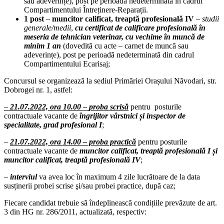
sau adeverințe), post pe perioadă nedeterminată în cadrul
Compartimentului Întreținere-Reparații.
1 post
–
muncitor calificat, treaptă profesională IV
–
studii
generale/medii
,
cu certificat de calificare profesională în
meseria de tehnician veterinar, cu vechime în muncă de
minim 1 an
(dovedită cu acte – carnet de muncă sau
adeverințe), post pe perioadă nedeterminată din cadrul
Compartimentului Ecarisaj;
Concursul se organizează la sediul Primăriei Orașului Năvodari, str.
Dobrogei nr. 1, astfel:
–
21.07.2022, ora 10.00
–
proba scrisă
pentru posturile
contractuale vacante de
îngrijitor vârstnici și
inspector de
specialitate, grad profesional I
;
–
21.07.2022, ora 14.00 – proba practică
pentru posturile
contractuale vacante de
muncitor calificat, treaptă profesională I și
muncitor calificat, treaptă profesională IV
;
–
interviul
va avea loc în maximum 4 zile lucrătoare de la data
susținerii probei scrise şi/sau probei practice, după caz;
Fiecare candidat trebuie să îndeplinească condițiile prevăzute de art.
3 din HG nr. 286/2011, actualizată, respectiv: