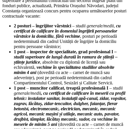
superioare a personalului contractual din sectorul bugetar plătit din
fonduri publice, actualizată, Primăria Orașului Năvodari, județul
Constanța organizează concurs pentru ocuparea următoarelor posturi
contractuale vacante:
2 posturi – îngrijitor vârstnici
–
studii generale/medii
,
cu
certificat de calificare în domeniul îngrijirii persoanelor
vârstnice la domiciliu
,
fără vechime
, posturi pe perioadă
nedeterminată din cadrul Unității de îngrijire la domiciliu
pentru persoane vârstnice;
1 post
–
inspector de specialitate, grad profesional I
–
studii superioare de lungă durată în ramura de știință –
științe juridice
, absolvite cu diplomă de licență sau
echivalentă,
vechime în specialitatea studiilor absolvite
minim 4 ani
(dovedită cu acte – carnet de muncă sau
adeverințe), post pe perioadă nedeterminată din cadrul
Compartimentului Control, Sesizări și Calitate Servicii.
1 post
–
muncitor calificat, treaptă profesională I
–
studii
generale/medii
,
cu certificat de calificare în meserii cu profil
tehnic: instalator sanitar, instalații apă-canal, zidar, vopsitor,
zugrav, lăcătuș, zidar-tencuitor, dulgher, faianțar, fierar
betonist, electromecanic, electrician, mecanic, mecanic
agricol, mecanic mașini și utilaje, mecanic auto, pavator,
drujbist, tâmplar, lăcătuș mecanic, sudor, cu vechime în
meserie de minim 5 ani
(dovedită cu acte – carnet de muncă