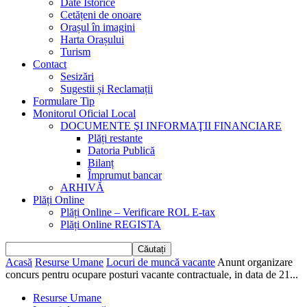
Date Istorice
Cetățeni de onoare
Orașul în imagini
Harta Orașului
Turism
Contact
Sesizări
Sugestii și Reclamații
Formulare Tip
Monitorul Oficial Local
DOCUMENTE ŞI INFORMAŢII FINANCIARE
Plăți restante
Datoria Publică
Bilanț
Împrumut bancar
ARHIVĂ
Plăți Online
Plăți Online – Verificare ROL E-tax
Plăți Online REGISTA
Acasă
Resurse Umane
Locuri de muncă vacante
Anunt organizare
concurs pentru ocupare posturi vacante contractuale, in data de 21...
Resurse Umane