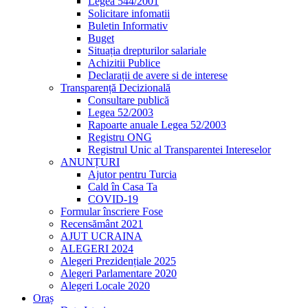
Legea 544/2001
Solicitare infomatii
Buletin Informativ
Buget
Situația drepturilor salariale
Achizitii Publice
Declarații de avere si de interese
Transparență Decizională
Consultare publică
Legea 52/2003
Rapoarte anuale Legea 52/2003
Registru ONG
Registrul Unic al Transparentei Intereselor
ANUNȚURI
Ajutor pentru Turcia
Cald în Casa Ta
COVID-19
Formular înscriere Fose
Recensământ 2021
AJUT UCRAINA
ALEGERI 2024
Alegeri Prezidențiale 2025
Alegeri Parlamentare 2020
Alegeri Locale 2020
Oraș