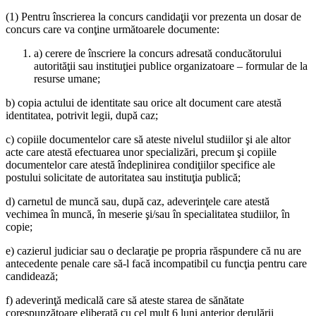
(1) Pentru înscrierea la concurs candidaţii vor prezenta un dosar de
concurs care va conţine următoarele documente:
a) cerere de înscriere la concurs adresată conducătorului
autorităţii sau instituţiei publice organizatoare – formular de la
resurse umane;
b) copia actului de identitate sau orice alt document care atestă
identitatea, potrivit legii, după caz;
c) copiile documentelor care să ateste nivelul studiilor şi ale altor
acte care atestă efectuarea unor specializări, precum şi copiile
documentelor care atestă îndeplinirea condiţiilor specifice ale
postului solicitate de autoritatea sau instituţia publică;
d) carnetul de muncă sau, după caz, adeverinţele care atestă
vechimea în muncă, în meserie şi/sau în specialitatea studiilor, în
copie;
e) cazierul judiciar sau o declaraţie pe propria răspundere că nu are
antecedente penale care să-l facă incompatibil cu funcţia pentru care
candidează;
f) adeverinţă medicală care să ateste starea de sănătate
corespunzătoare eliberată cu cel mult 6 luni anterior derulării