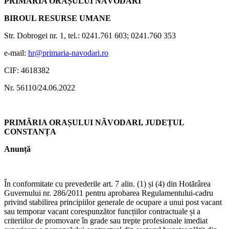
PRIMĂRIA ORAȘULUI NĂVODARI
BIROUL RESURSE UMANE
Str. Dobrogei nr. 1, tel.: 0241.761 603; 0241.760 353
e-mail:
hr@primaria-navodari.ro
CIF: 4618382
Nr. 56110/24.06.2022
PRIMĂRIA ORAȘULUI NĂVODARI, JUDEȚUL
CONSTANȚA
Anunță
În conformitate cu prevederile art. 7 alin. (1) și (4) din Hotărârea
Guvernului nr. 286/2011 pentru aprobarea Regulamentului-cadru
privind stabilirea principiilor generale de ocupare a unui post vacant
sau temporar vacant corespunzător funcțiilor contractuale și a
criteriilor de promovare în grade sau trepte profesionale imediat