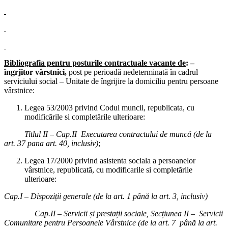
Bibliografia pentru posturile contractuale vacante de
: –
îngrjitor vârstnici,
post pe perioadă nedeterminată în cadrul
serviciului social – Unitate de îngrijire la domiciliu pentru persoane
vârstnice:
Legea 53/2003 privind Codul muncii, republicata, cu
modificările si completările ulterioare:
Titlul II – Cap.II Executarea contractului de muncă (de la
art. 37 pana art. 40, inclusiv)
;
Legea 17/2000 privind asistenta sociala a persoanelor
vârstnice, republicată, cu modificarile si completările
ulterioare:
Cap.I – Dispoziții generale (de la art. 1 până la art. 3, inclusiv)
Cap.II – Servicii și prestații sociale, Secțiunea II – Servicii
Comunitare pentru Persoanele Vârstnice (de la art. 7 până la art.