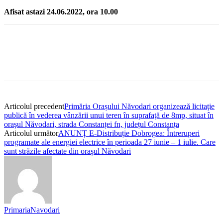
Afisat astazi 24.06.2022, ora 10.00
Articolul precedent
Primăria Orașului Năvodari organizează licitaţie
publică în vederea vânzării unui teren în suprafaţă de 8mp, situat în
oraşul Năvodari, strada Constanței fn, județul Constanța
Articolul următor
ANUNȚ E-Distribuție Dobrogea: Întreruperi
programate ale energiei electrice în perioada 27 iunie – 1 iulie. Care
sunt străzile afectate din orașul Năvodari
PrimariaNavodari