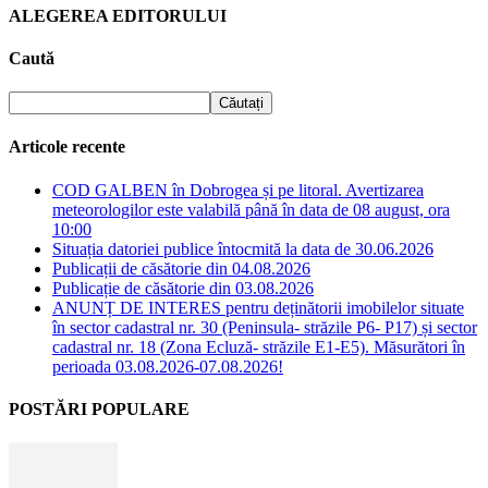
ALEGEREA EDITORULUI
Caută
Articole recente
COD GALBEN în Dobrogea și pe litoral. Avertizarea
meteorologilor este valabilă până în data de 08 august, ora
10:00
Situația datoriei publice întocmită la data de 30.06.2026
Publicații de căsătorie din 04.08.2026
Publicație de căsătorie din 03.08.2026
ANUNȚ DE INTERES pentru deținătorii imobilelor situate
în sector cadastral nr. 30 (Peninsula- străzile P6- P17) și sector
cadastral nr. 18 (Zona Ecluză- străzile E1-E5). Măsurători în
perioada 03.08.2026-07.08.2026!
POSTĂRI POPULARE