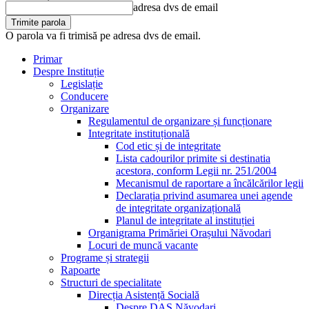
adresa dvs de email
O parola va fi trimisă pe adresa dvs de email.
Primar
Despre Instituție
Legislație
Conducere
Organizare
Regulamentul de organizare și funcționare
Integritate instituțională
Cod etic și de integritate
Lista cadourilor primite si destinatia
acestora, conform Legii nr. 251/2004
Mecanismul de raportare a încălcărilor legii
Declarația privind asumarea unei agende
de integritate organizațională
Planul de integritate al instituției
Organigrama Primăriei Orașului Năvodari
Locuri de muncă vacante
Programe și strategii
Rapoarte
Structuri de specialitate
Direcția Asistență Socială
Despre DAS Năvodari