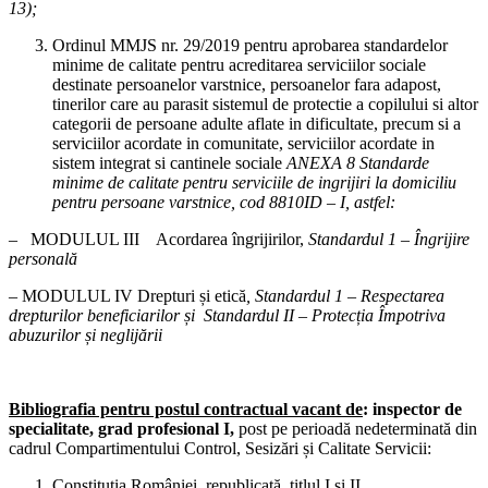
13);
Ordinul MMJS nr. 29/2019 pentru aprobarea standardelor
minime de calitate pentru acreditarea serviciilor sociale
destinate persoanelor varstnice, persoanelor fara adapost,
tinerilor care au parasit sistemul de protectie a copilului si altor
categorii de persoane adulte aflate in dificultate, precum si a
serviciilor acordate in comunitate, serviciilor acordate in
sistem integrat si cantinele sociale
ANEXA 8 Standarde
minime de calitate pentru serviciile de ingrijiri la domiciliu
pentru persoane varstnice, cod 8810ID – I, astfel:
– MODULUL III Acordarea îngrijirilor,
Standardul 1 – Îngrijire
personală
– MODULUL IV Drepturi și etică
, Standardul 1 – Respectarea
drepturilor beneficiarilor și Standardul II – Protecția Împotriva
abuzurilor și neglijării
Bibliografia pentru postul contractual vacant de
: inspector de
specialitate, grad profesional I,
post pe perioadă nedeterminată din
cadrul Compartimentului Control, Sesizări și Calitate Servicii:
Constituția României, republicată, titlul I și II