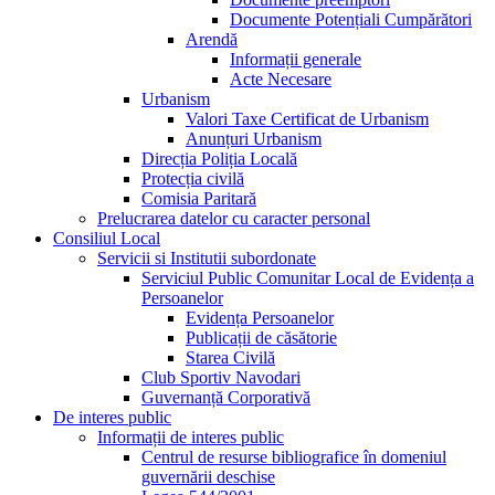
Documente Potențiali Cumpărători
Arendă
Informații generale
Acte Necesare
Urbanism
Valori Taxe Certificat de Urbanism
Anunțuri Urbanism
Direcția Poliția Locală
Protecția civilă
Comisia Paritară
Prelucrarea datelor cu caracter personal
Consiliul Local
Servicii si Institutii subordonate
Serviciul Public Comunitar Local de Evidența a
Persoanelor
Evidența Persoanelor
Publicații de căsătorie
Starea Civilă
Club Sportiv Navodari
Guvernanță Corporativă
De interes public
Informații de interes public
Centrul de resurse bibliografice în domeniul
guvernării deschise