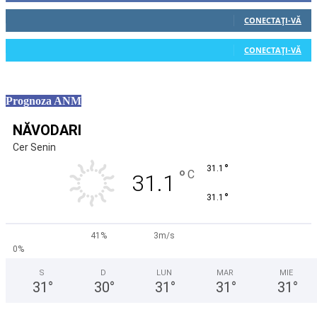
0
Cititori
CONECTAȚI-VĂ
0
Cititori
CONECTAȚI-VĂ
Prognoza ANM
NĂVODARI
Cer Senin
°
31.1
°
C
31.1
°
31.1
41%
3m/s
0%
S
D
LUN
MAR
MIE
31
°
30
°
31
°
31
°
31
°