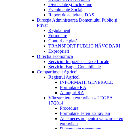
Diversitate și Incluziune
Evenimente Social
Raport de activitate DAS
Direcția Administrarea Domeniului Public și
Privat
Regulament
Formulare
Conturi de plată
TRANSPORT PUBLIC NĂVODARI
Exproprieri
Direcția Economică
Serviciul Impozite și Taxe Locale
Serviciul Buget Contabilitate
Compartiment Agricol
Registrul Agricol
INFORMATII GENERALE
Formulare RA
Anunțuri RA
Vânzare teren extravilan – LEGEA
17/2014
Procedura
Formulare Teren Extravilan
Acte necesare pentru vânzare teren
extravilan
Documente preemptori