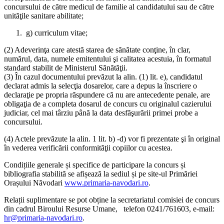
concursului de către medicul de familie al candidatului sau de către
unităţile sanitare abilitate;
g) curriculum vitae;
(2) Adeverinţa care atestă starea de sănătate conţine, în clar,
numărul, data, numele emitentului şi calitatea acestuia, în formatul
standard stabilit de Ministerul Sănătăţii.
(3) În cazul documentului prevăzut la alin. (1) lit. e), candidatul
declarat admis la selecţia dosarelor, care a depus la înscriere o
declaraţie pe propria răspundere că nu are antecedente penale, are
obligaţia de a completa dosarul de concurs cu originalul cazierului
judiciar, cel mai târziu până la data desfăşurării primei probe a
concursului.
(4) Actele prevăzute la alin. 1 lit. b) -d) vor fi prezentate şi în original
în vederea verificării conformităţii copiilor cu acestea.
Condițiile generale și specifice de participare la concurs și
bibliografia stabilită se afișează la sediul și pe site-ul Primăriei
Orașului Năvodari
www.primaria-navodari.ro
.
Relații suplimentare se pot obține la secretariatul comisiei de concurs
din cadrul Biroului Resurse Umane, telefon 0241/761603, e-mail:
hr@primaria-navodari.ro
.