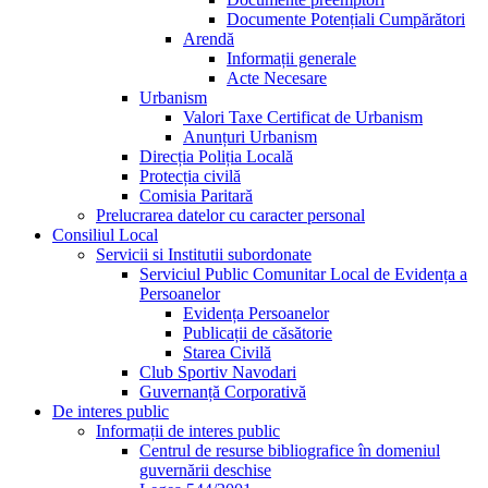
Documente Potențiali Cumpărători
Arendă
Informații generale
Acte Necesare
Urbanism
Valori Taxe Certificat de Urbanism
Anunțuri Urbanism
Direcția Poliția Locală
Protecția civilă
Comisia Paritară
Prelucrarea datelor cu caracter personal
Consiliul Local
Servicii si Institutii subordonate
Serviciul Public Comunitar Local de Evidența a
Persoanelor
Evidența Persoanelor
Publicații de căsătorie
Starea Civilă
Club Sportiv Navodari
Guvernanță Corporativă
De interes public
Informații de interes public
Centrul de resurse bibliografice în domeniul
guvernării deschise