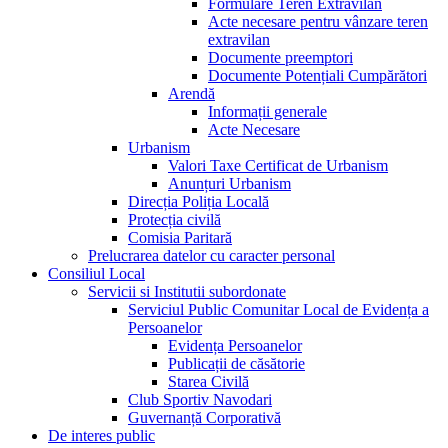
Formulare Teren Extravilan
Acte necesare pentru vânzare teren
extravilan
Documente preemptori
Documente Potențiali Cumpărători
Arendă
Informații generale
Acte Necesare
Urbanism
Valori Taxe Certificat de Urbanism
Anunțuri Urbanism
Direcția Poliția Locală
Protecția civilă
Comisia Paritară
Prelucrarea datelor cu caracter personal
Consiliul Local
Servicii si Institutii subordonate
Serviciul Public Comunitar Local de Evidența a
Persoanelor
Evidența Persoanelor
Publicații de căsătorie
Starea Civilă
Club Sportiv Navodari
Guvernanță Corporativă
De interes public