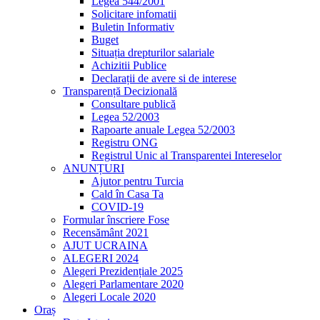
Legea 544/2001
Solicitare infomatii
Buletin Informativ
Buget
Situația drepturilor salariale
Achizitii Publice
Declarații de avere si de interese
Transparență Decizională
Consultare publică
Legea 52/2003
Rapoarte anuale Legea 52/2003
Registru ONG
Registrul Unic al Transparentei Intereselor
ANUNȚURI
Ajutor pentru Turcia
Cald în Casa Ta
COVID-19
Formular înscriere Fose
Recensământ 2021
AJUT UCRAINA
ALEGERI 2024
Alegeri Prezidențiale 2025
Alegeri Parlamentare 2020
Alegeri Locale 2020
Oraș