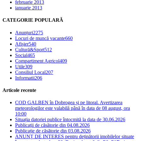
februarie 2013
ianuarie 2013
CATEGORIE POPULARĂ
Anunțuri
2275
Locuri de muncă vacante
660
Afișier
540
Cultură&Sport
512
Social
465
Compartiment Agricol
409
Utile
309
Consiliul Local
207
Informatii
206
Articole recente
COD GALBEN în Dobrogea și pe litoral. Avertizarea
meteorologilor este valabilă până în data de 08 august, ora
10:00
Situația datoriei publice întocmită la data de 30.06.2026
Publicații de căsătorie din 04.08.2026
Publicație de căsătorie din 03.08.2026
ANUNȚ DE INTERES pentru deținătorii imobilelor situate