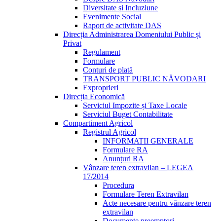
Diversitate și Incluziune
Evenimente Social
Raport de activitate DAS
Direcția Administrarea Domeniului Public și
Privat
Regulament
Formulare
Conturi de plată
TRANSPORT PUBLIC NĂVODARI
Exproprieri
Direcția Economică
Serviciul Impozite și Taxe Locale
Serviciul Buget Contabilitate
Compartiment Agricol
Registrul Agricol
INFORMATII GENERALE
Formulare RA
Anunțuri RA
Vânzare teren extravilan – LEGEA
17/2014
Procedura
Formulare Teren Extravilan
Acte necesare pentru vânzare teren
extravilan
Documente preemptori