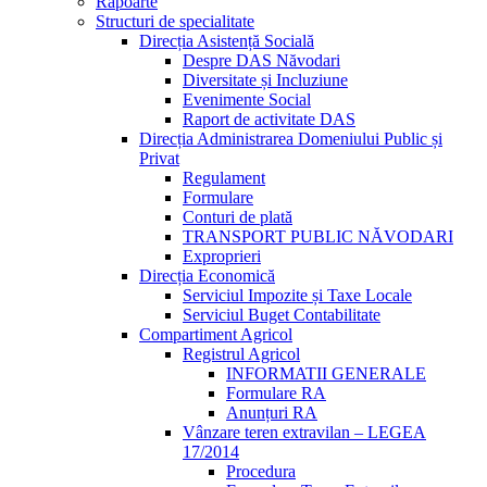
Rapoarte
Structuri de specialitate
Direcția Asistență Socială
Despre DAS Năvodari
Diversitate și Incluziune
Evenimente Social
Raport de activitate DAS
Direcția Administrarea Domeniului Public și
Privat
Regulament
Formulare
Conturi de plată
TRANSPORT PUBLIC NĂVODARI
Exproprieri
Direcția Economică
Serviciul Impozite și Taxe Locale
Serviciul Buget Contabilitate
Compartiment Agricol
Registrul Agricol
INFORMATII GENERALE
Formulare RA
Anunțuri RA
Vânzare teren extravilan – LEGEA
17/2014
Procedura