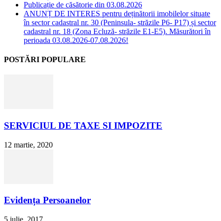
Publicație de căsătorie din 03.08.2026
ANUNȚ DE INTERES pentru deținătorii imobilelor situate
în sector cadastral nr. 30 (Peninsula- străzile P6- P17) și sector
cadastral nr. 18 (Zona Ecluză- străzile E1-E5). Măsurători în
perioada 03.08.2026-07.08.2026!
POSTĂRI POPULARE
SERVICIUL DE TAXE SI IMPOZITE
12 martie, 2020
Evidența Persoanelor
5 iulie, 2017