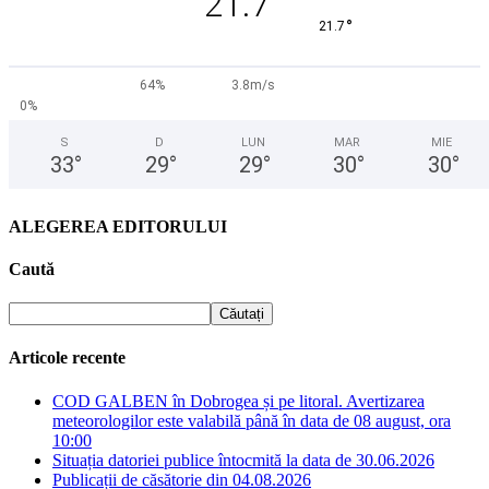
21.7
°
21.7
64%
3.8m/s
0%
S
D
LUN
MAR
MIE
33
°
29
°
29
°
30
°
30
°
ALEGEREA EDITORULUI
Caută
Articole recente
COD GALBEN în Dobrogea și pe litoral. Avertizarea
meteorologilor este valabilă până în data de 08 august, ora
10:00
Situația datoriei publice întocmită la data de 30.06.2026
Publicații de căsătorie din 04.08.2026