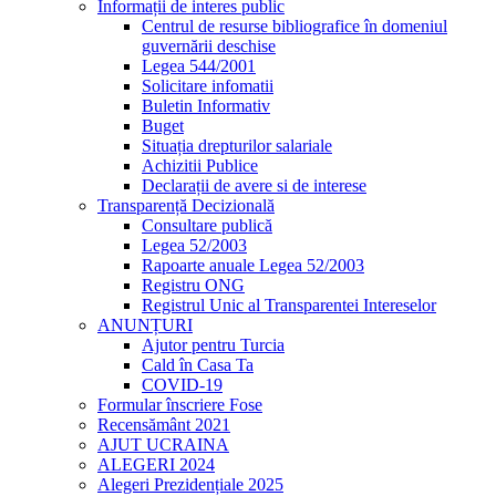
Informații de interes public
Centrul de resurse bibliografice în domeniul
guvernării deschise
Legea 544/2001
Solicitare infomatii
Buletin Informativ
Buget
Situația drepturilor salariale
Achizitii Publice
Declarații de avere si de interese
Transparență Decizională
Consultare publică
Legea 52/2003
Rapoarte anuale Legea 52/2003
Registru ONG
Registrul Unic al Transparentei Intereselor
ANUNȚURI
Ajutor pentru Turcia
Cald în Casa Ta
COVID-19
Formular înscriere Fose
Recensământ 2021
AJUT UCRAINA
ALEGERI 2024
Alegeri Prezidențiale 2025