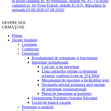
în sector cadastral nr. 30 (Peninsula- străzile P6- P17) și sector
cadastral nr. 18 (Zona Ecluză- străzile E1-E5). Măsurători în
perioada 03.08.2026-07.08.2026!
DESPRE NOI
URMAȚI-NE
Primar
Despre Instituție
Legislație
Conducere
Organizare
Regulamentul de organizare și funcționare
Integritate instituțională
Cod etic și de integritate
Lista cadourilor primite si destinatia
acestora, conform Legii nr. 251/2004
Mecanismul de raportare a încălcărilor legii
Declarația privind asumarea unei agende
de integritate organizațională
Planul de integritate al instituției
Organigrama Primăriei Orașului Năvodari
Locuri de muncă vacante
Programe și strategii