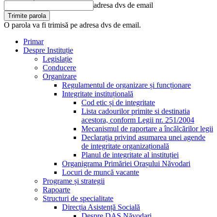
adresa dvs de email
O parola va fi trimisă pe adresa dvs de email.
Primar
Despre Instituție
Legislație
Conducere
Organizare
Regulamentul de organizare și funcționare
Integritate instituțională
Cod etic și de integritate
Lista cadourilor primite si destinatia
acestora, conform Legii nr. 251/2004
Mecanismul de raportare a încălcărilor legii
Declarația privind asumarea unei agende
de integritate organizațională
Planul de integritate al instituției
Organigrama Primăriei Orașului Năvodari
Locuri de muncă vacante
Programe și strategii
Rapoarte
Structuri de specialitate
Direcția Asistență Socială
Despre DAS Năvodari