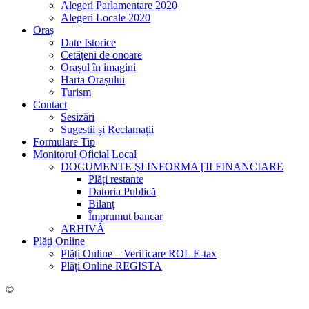
Alegeri Parlamentare 2020
Alegeri Locale 2020
Oraș
Date Istorice
Cetățeni de onoare
Orașul în imagini
Harta Orașului
Turism
Contact
Sesizări
Sugestii și Reclamații
Formulare Tip
Monitorul Oficial Local
DOCUMENTE ŞI INFORMAŢII FINANCIARE
Plăți restante
Datoria Publică
Bilanț
Împrumut bancar
ARHIVĂ
Plăți Online
Plăți Online – Verificare ROL E-tax
Plăți Online REGISTA
©