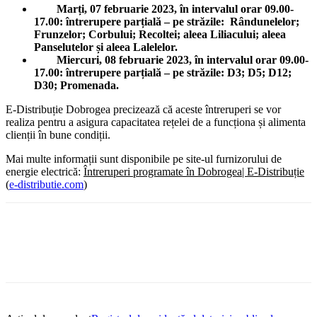
Marți, 07 februarie 2023, în intervalul orar 09.00-
17.00:
întrerupere parțială – pe străzile:
Rȃndunelelor;
Frunzelor; Corbului; Recoltei; aleea Liliacului; aleea
Panselutelor și aleea Lalelelor.
Miercuri, 08 februarie 2023, în intervalul orar 09.00-
17.00
:
întrerupere parțială – pe străzile: D3; D5; D12;
D30; Promenada.
E-Distribuție Dobrogea precizează că aceste întreruperi se vor
realiza pentru a asigura capacitatea rețelei de a funcționa și alimenta
clienții în bune condiții.
Mai multe informații sunt disponibile pe site-ul furnizorului de
energie electrică:
Întreruperi programate în Dobrogea| E-Distribuție
(
e-distributie.com
)