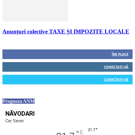
Anunțuri colective TAXE ȘI IMPOZITE LOCALE
Urmăriți-ne
0
Fani
ÎMI PLACE
0
Cititori
CONECTAȚI-VĂ
0
Cititori
CONECTAȚI-VĂ
Prognoza ANM
NĂVODARI
Cer Senin
°
21.7
°
C