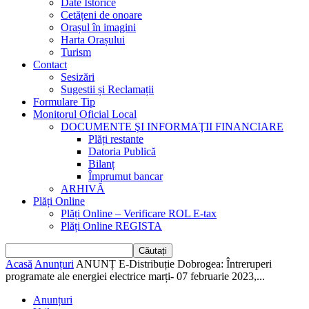
Date Istorice
Cetățeni de onoare
Orașul în imagini
Harta Orașului
Turism
Contact
Sesizări
Sugestii și Reclamații
Formulare Tip
Monitorul Oficial Local
DOCUMENTE ŞI INFORMAŢII FINANCIARE
Plăți restante
Datoria Publică
Bilanț
Împrumut bancar
ARHIVĂ
Plăți Online
Plăți Online – Verificare ROL E-tax
Plăți Online REGISTA
Acasă
Anunțuri
ANUNȚ E-Distribuție Dobrogea: Întreruperi
programate ale energiei electrice marți- 07 februarie 2023,...
Anunțuri