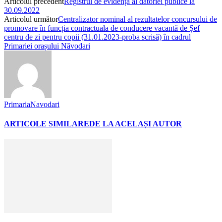
Articolul precedent
Registrul de evidență al datoriei publice la
30.09.2022
Articolul următor
Centralizator nominal al rezultatelor concursului de
promovare în funcția contractuala de conducere vacantă de Șef
centru de zi pentru copii (31.01.2023-proba scrisă) în cadrul
Primariei orașului Năvodari
PrimariaNavodari
ARTICOLE SIMILARE
DE LA ACELAȘI AUTOR