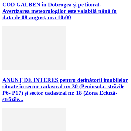
COD GALBEN în Dobrogea și pe litoral.
Avertizarea meteorologilor este valabilă până în
data de 08 august, ora 10:00
ANUNȚ DE INTERES pentru deținătorii imobilelor
situate în sector cadastral nr. 30 (Peninsula- străzile
P6- P17) și sector cadastral nr. 18 (Zona Ecluză-
străzile...