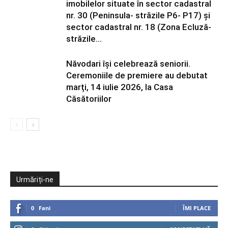
imobilelor situate în sector cadastral
nr. 30 (Peninsula- străzile P6- P17) și
sector cadastral nr. 18 (Zona Ecluză-
străzile...
Năvodari își celebrează seniorii.
Ceremoniile de premiere au debutat
marți, 14 iulie 2026, la Casa
Căsătoriilor
Urmăriți-ne
0
Fani
ÎMI PLACE