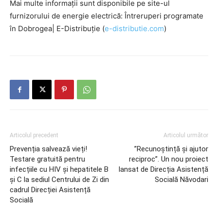
Mai multe informații sunt disponibile pe site-ul
furnizorului de energie electrică: Întreruperi programate
în Dobrogea| E-Distribuție (
e-distributie.com
)
Articolul precedent
Articolul următor
Prevenția salvează vieți!
”Recunoștință și ajutor
Testare gratuită pentru
reciproc”. Un nou proiect
infecțiile cu HIV și hepatitele B
lansat de Direcția Asistență
și C la sediul Centrului de Zi din
Socială Năvodari
cadrul Direcției Asistență
Socială