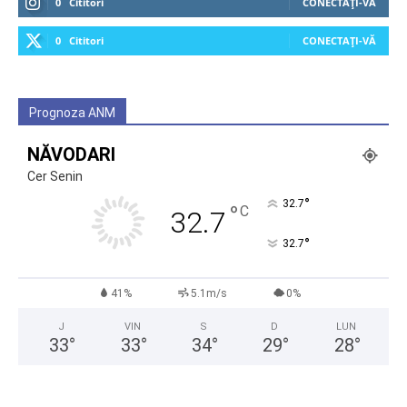
0
Cititori
CONECTAȚI-VĂ
0
Cititori
CONECTAȚI-VĂ
Prognoza ANM
NĂVODARI
Cer Senin
°
32.7
°
C
32.7
°
32.7
41%
5.1m/s
0%
J
VIN
S
D
LUN
33
°
33
°
34
°
29
°
28
°