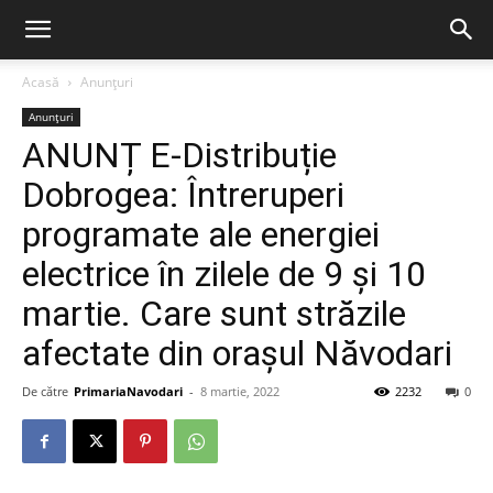
Acasă
Anunțuri
Anunțuri
ANUNȚ E-Distribuție
Dobrogea: Întreruperi
programate ale energiei
electrice în zilele de 9 și 10
martie. Care sunt străzile
afectate din orașul Năvodari
De către
PrimariaNavodari
-
8 martie, 2022
2232
0