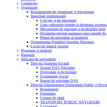
Conducere
Organizare
Regulamentul de organizare și funcționare
Integritate instituțională
Cod etic și de integritate
Lista cadourilor primite si destinatia acesto
Mecanismul de raportare a încălcărilor legii
Declarația privind asumarea unei agende de i
Planul de integritate al instituției
Organigrama Primăriei Orașului Năvodari
Locuri de muncă vacante
Programe și strategii
Rapoarte
Structuri de specialitate
Direcția Asistență Socială
Despre DAS Năvodari
Diversitate și Incluziune
Evenimente Social
Raport de activitate DAS
Direcția Administrarea Domeniului Public și Privat
Regulament
Formulare
Conturi de plată
TRANSPORT PUBLIC NĂVODARI
Exproprieri