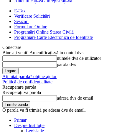
Autentificați-vă / Înregistrați-vă
E-Tax
Verificare Solicitări
Sesizări
Formulare Online
Programări Online Starea Civilă
Programare Carte Electronică de Identitate
Conectare
Bine ați venit! Autentificați-vă in contul dvs
numele dvs de utilizator
parola dvs
Ați uitat parola? obține ajutor
Politică de confidențialitate
Recuperare parola
Recuperați-vă parola
adresa dvs de email
O parola va fi trimisă pe adresa dvs de email.
Primar
Despre Instituție
Legislație