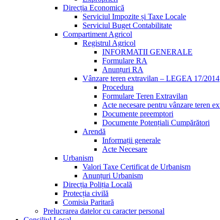
Direcția Economică
Serviciul Impozite și Taxe Locale
Serviciul Buget Contabilitate
Compartiment Agricol
Registrul Agricol
INFORMATII GENERALE
Formulare RA
Anunțuri RA
Vânzare teren extravilan – LEGEA 17/2014
Procedura
Formulare Teren Extravilan
Acte necesare pentru vânzare teren ex
Documente preemptori
Documente Potențiali Cumpărători
Arendă
Informații generale
Acte Necesare
Urbanism
Valori Taxe Certificat de Urbanism
Anunțuri Urbanism
Direcția Poliția Locală
Protecția civilă
Comisia Paritară
Prelucrarea datelor cu caracter personal
Consiliul Local