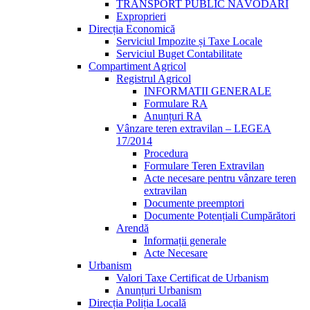
TRANSPORT PUBLIC NĂVODARI
Exproprieri
Direcția Economică
Serviciul Impozite și Taxe Locale
Serviciul Buget Contabilitate
Compartiment Agricol
Registrul Agricol
INFORMATII GENERALE
Formulare RA
Anunțuri RA
Vânzare teren extravilan – LEGEA
17/2014
Procedura
Formulare Teren Extravilan
Acte necesare pentru vânzare teren
extravilan
Documente preemptori
Documente Potențiali Cumpărători
Arendă
Informații generale
Acte Necesare
Urbanism
Valori Taxe Certificat de Urbanism
Anunțuri Urbanism
Direcția Poliția Locală