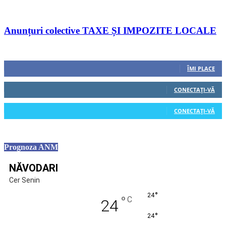
Anunțuri colective TAXE ȘI IMPOZITE LOCALE
Urmăriți-ne
0
Fani
ÎMI PLACE
0
Cititori
CONECTAȚI-VĂ
0
Cititori
CONECTAȚI-VĂ
Prognoza ANM
NĂVODARI
Cer Senin
°
24
°
C
24
°
24