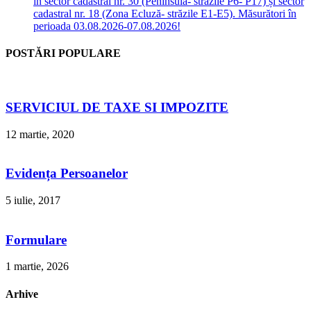
în sector cadastral nr. 30 (Peninsula- străzile P6- P17) și sector
cadastral nr. 18 (Zona Ecluză- străzile E1-E5). Măsurători în
perioada 03.08.2026-07.08.2026!
POSTĂRI POPULARE
SERVICIUL DE TAXE SI IMPOZITE
12 martie, 2020
Evidența Persoanelor
5 iulie, 2017
Formulare
1 martie, 2026
Arhive