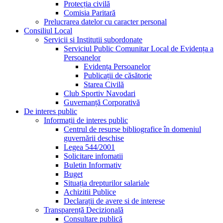
Protecția civilă
Comisia Paritară
Prelucrarea datelor cu caracter personal
Consiliul Local
Servicii si Institutii subordonate
Serviciul Public Comunitar Local de Evidența a
Persoanelor
Evidența Persoanelor
Publicații de căsătorie
Starea Civilă
Club Sportiv Navodari
Guvernanță Corporativă
De interes public
Informații de interes public
Centrul de resurse bibliografice în domeniul
guvernării deschise
Legea 544/2001
Solicitare infomatii
Buletin Informativ
Buget
Situația drepturilor salariale
Achizitii Publice
Declarații de avere si de interese
Transparență Decizională
Consultare publică