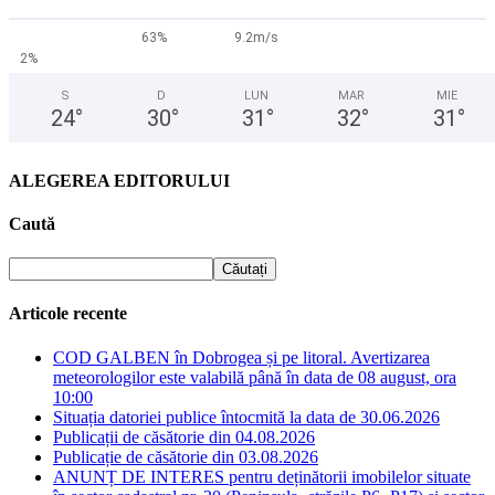
63%
9.2m/s
2%
S
D
LUN
MAR
MIE
24
°
30
°
31
°
32
°
31
°
ALEGEREA EDITORULUI
Caută
Articole recente
COD GALBEN în Dobrogea și pe litoral. Avertizarea
meteorologilor este valabilă până în data de 08 august, ora
10:00
Situația datoriei publice întocmită la data de 30.06.2026
Publicații de căsătorie din 04.08.2026
Publicație de căsătorie din 03.08.2026
ANUNȚ DE INTERES pentru deținătorii imobilelor situate