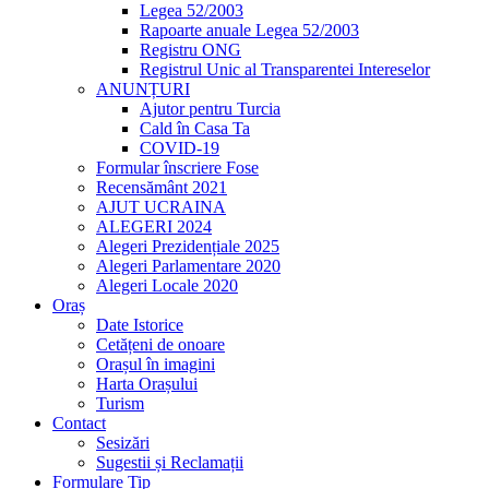
Legea 52/2003
Rapoarte anuale Legea 52/2003
Registru ONG
Registrul Unic al Transparentei Intereselor
ANUNȚURI
Ajutor pentru Turcia
Cald în Casa Ta
COVID-19
Formular înscriere Fose
Recensământ 2021
AJUT UCRAINA
ALEGERI 2024
Alegeri Prezidențiale 2025
Alegeri Parlamentare 2020
Alegeri Locale 2020
Oraș
Date Istorice
Cetățeni de onoare
Orașul în imagini
Harta Orașului
Turism
Contact
Sesizări
Sugestii și Reclamații
Formulare Tip