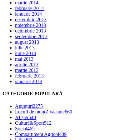
martie 2014
februarie 2014
ianuarie 2014
decembrie 2013
noiembrie 2013
octombrie 2013
septembrie 2013
august 2013
iulie 2013
iunie 2013
mai 2013
aprilie 2013
martie 2013
februarie 2013
ianuarie 2013
CATEGORIE POPULARĂ
Anunțuri
2275
Locuri de muncă vacante
660
Afișier
540
Cultură&Sport
512
Social
465
Compartiment Agricol
409
Utile
309