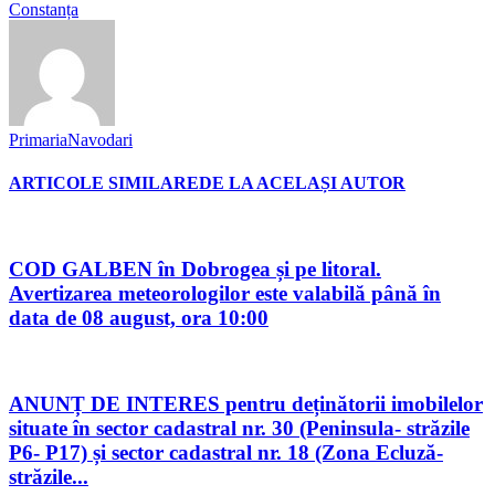
Constanța
PrimariaNavodari
ARTICOLE SIMILARE
DE LA ACELAȘI AUTOR
COD GALBEN în Dobrogea și pe litoral.
Avertizarea meteorologilor este valabilă până în
data de 08 august, ora 10:00
ANUNȚ DE INTERES pentru deținătorii imobilelor
situate în sector cadastral nr. 30 (Peninsula- străzile
P6- P17) și sector cadastral nr. 18 (Zona Ecluză-
străzile...