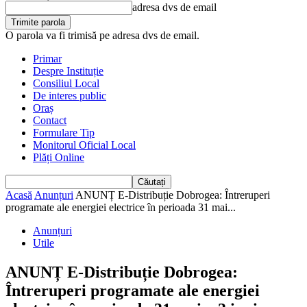
adresa dvs de email
O parola va fi trimisă pe adresa dvs de email.
Primar
Despre Instituție
Consiliul Local
De interes public
Oraș
Contact
Formulare Tip
Monitorul Oficial Local
Plăți Online
Acasă
Anunțuri
ANUNȚ E-Distribuție Dobrogea: Întreruperi
programate ale energiei electrice în perioada 31 mai...
Anunțuri
Utile
ANUNȚ E-Distribuție Dobrogea:
Întreruperi programate ale energiei