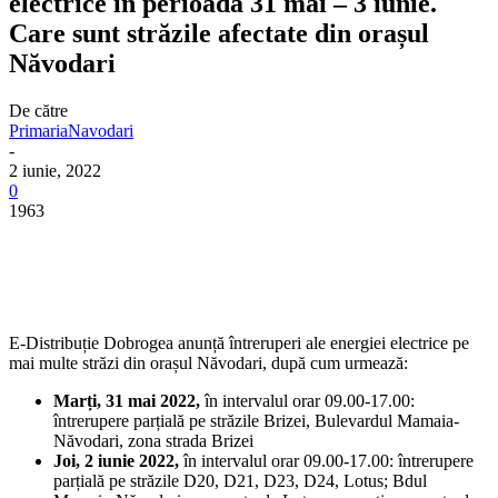
electrice în perioada 31 mai – 3 iunie.
Care sunt străzile afectate din orașul
Năvodari
De către
PrimariaNavodari
-
2 iunie, 2022
0
1963
E-Distribuție Dobrogea anunță întreruperi ale energiei electrice pe
mai multe străzi din orașul Năvodari, după cum urmează:
Marți, 31 mai 2022,
în intervalul orar 09.00-17.00:
întrerupere parțială pe străzile Brizei, Bulevardul Mamaia-
Năvodari, zona strada Brizei
Joi, 2 iunie 2022,
în intervalul orar 09.00-17.00: întrerupere
parțială pe străzile D20, D21, D23, D24, Lotus; Bdul