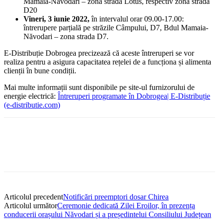
Mamaia-Năvodari – zona strada Lotus, respectiv zona strada
D20
Vineri, 3 iunie 2022,
în intervalul orar 09.00-17.00:
întrerupere parțială pe străzile Câmpului, D7, Bdul Mamaia-
Năvodari – zona strada D7.
E-Distribuție Dobrogea precizează că aceste întreruperi se vor
realiza pentru a asigura capacitatea rețelei de a funcționa și alimenta
clienții în bune condiții.
Mai multe informații sunt disponibile pe site-ul furnizorului de
energie electrică:
Întreruperi programate în Dobrogea| E-Distribuție
(e-distributie.com)
Articolul precedent
Notificări preemptori dosar Chirea
Articolul următor
Ceremonie dedicată Zilei Eroilor, în prezența
conducerii orașului Năvodari și a președintelui Consiliului Județean