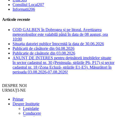
Consiliul Local
207
Informatii
206
Articole recente
COD GALBEN în Dobrogea și pe litoral. Avertizarea
meteorologilor este valabilă până în data de 08 august, ora
10:00
Situația datoriei publice întocmită la data de 30.06.2026
Publicații de căsătorie din 04.08.2026
Publicație de căsătorie din 03.08.2026
ANUNȚ DE INTERES pentru deținătorii imobilelor situate
în sector cadastral nr. 30 (Peninsula- străzile P6- P17) și sector
cadastral nr. 18 (Zona Ecluză- străzile E1-E5). Măsurători în
perioada 03.08.2026-07.08.2026!
DESPRE NOI
URMAȚI-NE
Primar
Despre Instituție
Legislație
Conducere