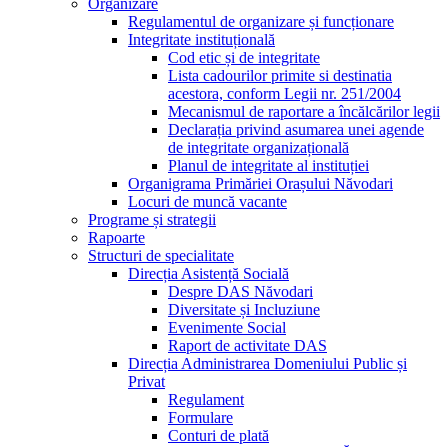
Organizare
Regulamentul de organizare și funcționare
Integritate instituțională
Cod etic și de integritate
Lista cadourilor primite si destinatia
acestora, conform Legii nr. 251/2004
Mecanismul de raportare a încălcărilor legii
Declarația privind asumarea unei agende
de integritate organizațională
Planul de integritate al instituției
Organigrama Primăriei Orașului Năvodari
Locuri de muncă vacante
Programe și strategii
Rapoarte
Structuri de specialitate
Direcția Asistență Socială
Despre DAS Năvodari
Diversitate și Incluziune
Evenimente Social
Raport de activitate DAS
Direcția Administrarea Domeniului Public și
Privat
Regulament
Formulare
Conturi de plată