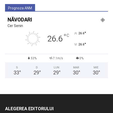
Prognoza ANM
NĂVODARI
Cer Senin
°
26.6
°
C
26.6
°
26.6
53%
7.1m/s
0%
S
D
LUN
MAR
MIE
33
°
29
°
29
°
30
°
30
°
ALEGEREA EDITORULUI