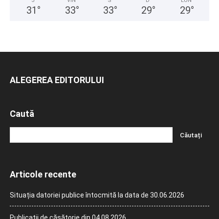
J
VIN
S
D
LUN
31
°
33
°
33
°
29
°
29
°
ALEGEREA EDITORULUI
Caută
Articole recente
Situația datoriei publice întocmită la data de 30.06.2026
Publicații de căsătorie din 04.08.2026