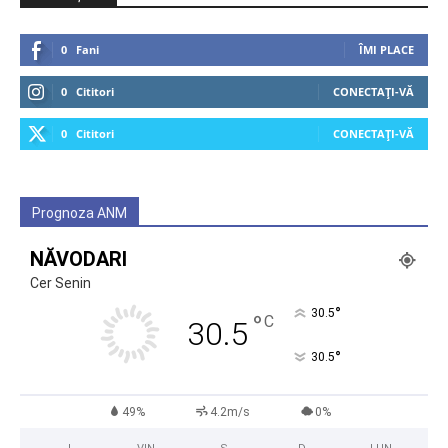
0
Fani
ÎMI PLACE
0
Cititori
CONECTAȚI-VĂ
0
Cititori
CONECTAȚI-VĂ
Prognoza ANM
NĂVODARI
Cer Senin
°
30.5
°
C
30.5
°
30.5
49%
4.2m/s
0%