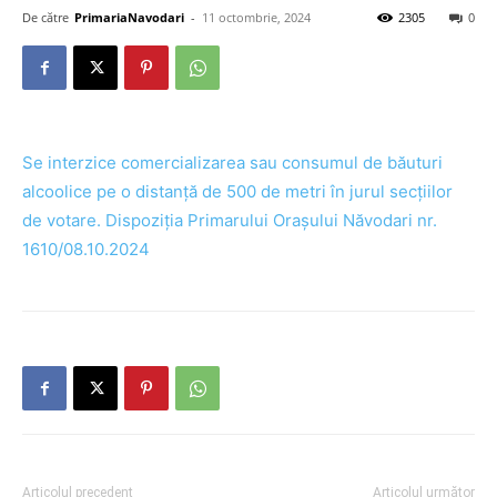
De către
PrimariaNavodari
-
11 octombrie, 2024
2305
0
Se interzice comercializarea sau consumul de băuturi
alcoolice pe o distanță de 500 de metri în jurul secțiilor
de votare. Dispoziția Primarului Orașului Năvodari nr.
1610/08.10.2024
Articolul precedent
Articolul următor