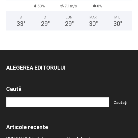
53%
7.1m/s
0%
S
D
LUN
MAR
MIE
33
°
29
°
29
°
30
°
30
°
ALEGEREA EDITORULUI
Caută
Articole recente