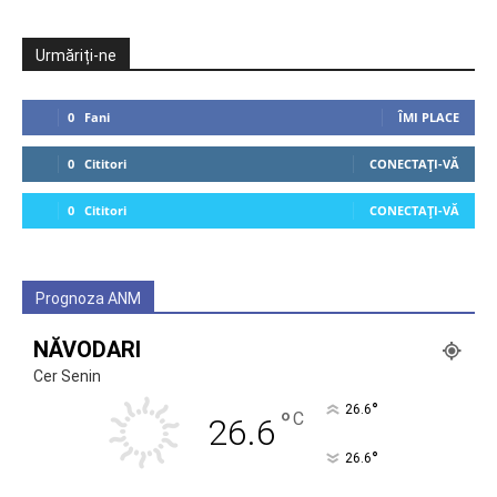
Urmăriți-ne
0
Fani
ÎMI PLACE
0
Cititori
CONECTAȚI-VĂ
0
Cititori
CONECTAȚI-VĂ
Prognoza ANM
NĂVODARI
Cer Senin
°
26.6
°
C
26.6
°
26.6