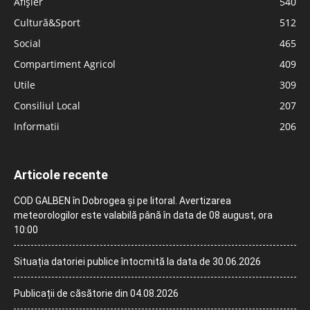
Afișier
540
Cultură&Sport
512
Social
465
Compartiment Agricol
409
Utile
309
Consiliul Local
207
Informatii
206
Articole recente
COD GALBEN în Dobrogea și pe litoral. Avertizarea
meteorologilor este valabilă până în data de 08 august, ora
10:00
Situația datoriei publice întocmită la data de 30.06.2026
Publicații de căsătorie din 04.08.2026