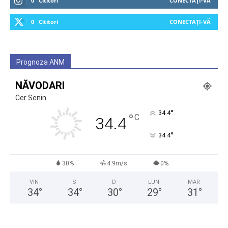
0
Cititori
CONECTAȚI-VĂ
0
Cititori
CONECTAȚI-VĂ
Prognoza ANM
NĂVODARI
Cer Senin
°
34.4
°
C
34.4
°
34.4
30%
4.9m/s
0%
VIN
S
D
LUN
MAR
34
°
34
°
30
°
29
°
31
°