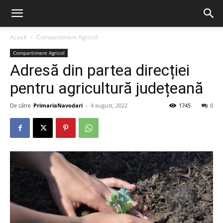
Acasă
Compartiment Agricol
Compartiment Agricol
Adresă din partea direcției
pentru agricultură județeană
De către
PrimariaNavodari
-
4 august, 2022
1745
0