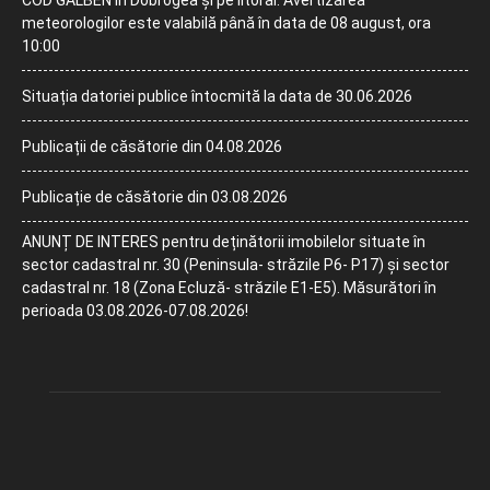
COD GALBEN în Dobrogea și pe litoral. Avertizarea
meteorologilor este valabilă până în data de 08 august, ora
10:00
Situația datoriei publice întocmită la data de 30.06.2026
Publicații de căsătorie din 04.08.2026
Publicație de căsătorie din 03.08.2026
ANUNȚ DE INTERES pentru deținătorii imobilelor situate în
sector cadastral nr. 30 (Peninsula- străzile P6- P17) și sector
cadastral nr. 18 (Zona Ecluză- străzile E1-E5). Măsurători în
perioada 03.08.2026-07.08.2026!