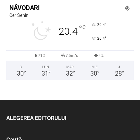
NĂVODARI
Cer Senin
°
20.4
°
C
20.4
°
20.4
71%
7.5m/s
4%
D
LUN
MAR
MIE
J
30
°
31
°
32
°
30
°
28
°
ALEGEREA EDITORULUI
Caută