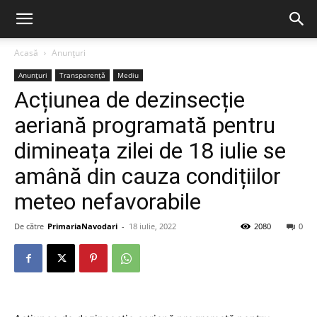
Acasă
Anunțuri
Anunțuri
Transparență
Mediu
Acțiunea de dezinsecție
aeriană programată pentru
dimineața zilei de 18 iulie se
amână din cauza condițiilor
meteo nefavorabile
De către
PrimariaNavodari
-
18 iulie, 2022
2080
0