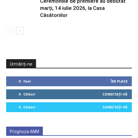
Ceremoniile de premiere au debutat
marți, 14 iulie 2026, la Casa
Căsătoriilor
Urmăriți-ne
0
Fani
ÎMI PLACE
0
Cititori
CONECTAȚI-VĂ
0
Cititori
CONECTAȚI-VĂ
Prognoza ANM