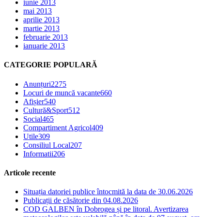
iunie 2013
mai 2013
aprilie 2013
martie 2013
februarie 2013
ianuarie 2013
CATEGORIE POPULARĂ
Anunțuri
2275
Locuri de muncă vacante
660
Afișier
540
Cultură&Sport
512
Social
465
Compartiment Agricol
409
Utile
309
Consiliul Local
207
Informatii
206
Articole recente
Situația datoriei publice întocmită la data de 30.06.2026
Publicații de căsătorie din 04.08.2026
COD GALBEN în Dobrogea și pe litoral. Avertizarea