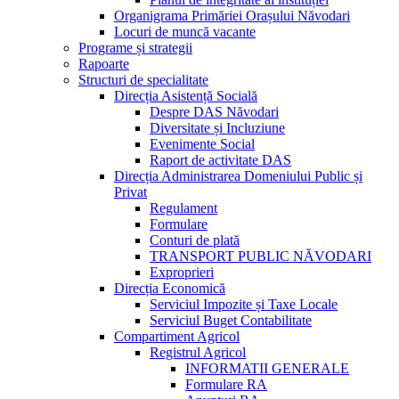
Organigrama Primăriei Orașului Năvodari
Locuri de muncă vacante
Programe și strategii
Rapoarte
Structuri de specialitate
Direcția Asistență Socială
Despre DAS Năvodari
Diversitate și Incluziune
Evenimente Social
Raport de activitate DAS
Direcția Administrarea Domeniului Public și
Privat
Regulament
Formulare
Conturi de plată
TRANSPORT PUBLIC NĂVODARI
Exproprieri
Direcția Economică
Serviciul Impozite și Taxe Locale
Serviciul Buget Contabilitate
Compartiment Agricol
Registrul Agricol
INFORMATII GENERALE
Formulare RA