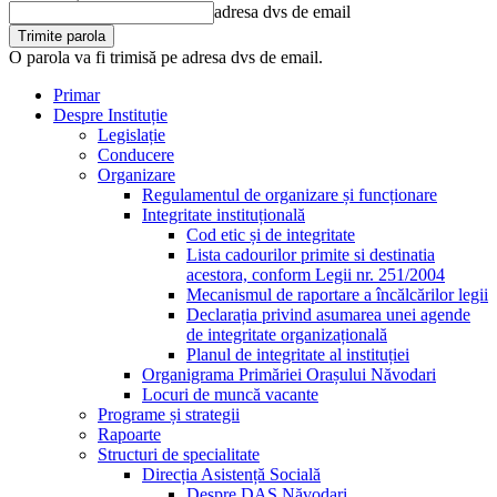
adresa dvs de email
O parola va fi trimisă pe adresa dvs de email.
Primar
Despre Instituție
Legislație
Conducere
Organizare
Regulamentul de organizare și funcționare
Integritate instituțională
Cod etic și de integritate
Lista cadourilor primite si destinatia
acestora, conform Legii nr. 251/2004
Mecanismul de raportare a încălcărilor legii
Declarația privind asumarea unei agende
de integritate organizațională
Planul de integritate al instituției
Organigrama Primăriei Orașului Năvodari
Locuri de muncă vacante
Programe și strategii
Rapoarte
Structuri de specialitate
Direcția Asistență Socială
Despre DAS Năvodari