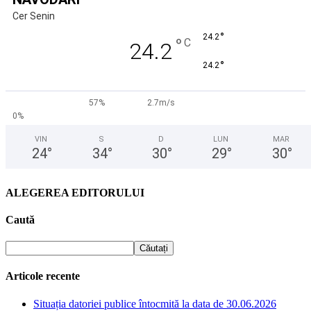
Cer Senin
°
24.2
°
C
24.2
°
24.2
57%
2.7m/s
0%
VIN
S
D
LUN
MAR
24
°
34
°
30
°
29
°
30
°
ALEGEREA EDITORULUI
Caută
Articole recente
Situația datoriei publice întocmită la data de 30.06.2026