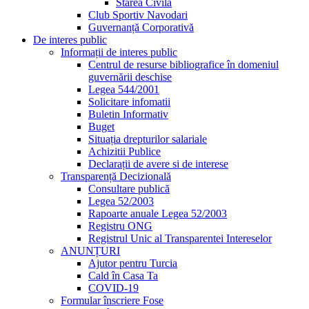
Starea Civilă
Club Sportiv Navodari
Guvernanță Corporativă
De interes public
Informații de interes public
Centrul de resurse bibliografice în domeniul
guvernării deschise
Legea 544/2001
Solicitare infomatii
Buletin Informativ
Buget
Situația drepturilor salariale
Achizitii Publice
Declarații de avere si de interese
Transparență Decizională
Consultare publică
Legea 52/2003
Rapoarte anuale Legea 52/2003
Registru ONG
Registrul Unic al Transparentei Intereselor
ANUNȚURI
Ajutor pentru Turcia
Cald în Casa Ta
COVID-19
Formular înscriere Fose