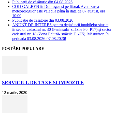
Publicații de căsătorie din 04.08.2026
COD GALBEN în Dobrogea și pe litoral. Avertizarea
meteorologilor este valabilă până în data de 07 august, ora
10:00
Publicație de căsătorie din 03.08.2026
ANUNȚ DE INTERES pentru deținătorii imobilelor situate
în sector cadastral nr. 30 (Peninsula- străzile P6- P17) și sector
cadastral nr. 18 (Zona Ecluză- străzile E1-E5). Măsurători în
perioada 03.08.2026-07.08.2026!
POSTĂRI POPULARE
SERVICIUL DE TAXE SI IMPOZITE
12 martie, 2020