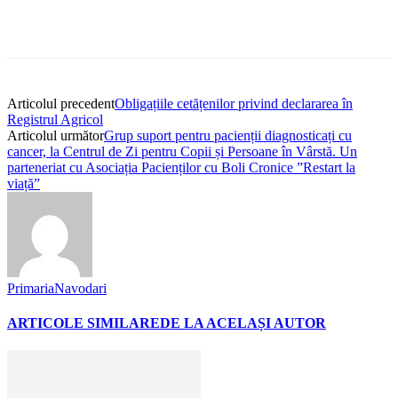
Articolul precedent
Obligațiile cetățenilor privind declararea în
Registrul Agricol
Articolul următor
Grup suport pentru pacienții diagnosticați cu
cancer, la Centrul de Zi pentru Copii și Persoane în Vârstă. Un
parteneriat cu Asociația Pacienților cu Boli Cronice ”Restart la
viață”
PrimariaNavodari
ARTICOLE SIMILARE
DE LA ACELAȘI AUTOR