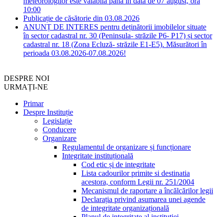
meteorologilor este valabilă până în data de 07 august, ora
10:00
Publicație de căsătorie din 03.08.2026
ANUNȚ DE INTERES pentru deținătorii imobilelor situate
în sector cadastral nr. 30 (Peninsula- străzile P6- P17) și sector
cadastral nr. 18 (Zona Ecluză- străzile E1-E5). Măsurători în
perioada 03.08.2026-07.08.2026!
DESPRE NOI
URMAȚI-NE
Primar
Despre Instituție
Legislație
Conducere
Organizare
Regulamentul de organizare și funcționare
Integritate instituțională
Cod etic și de integritate
Lista cadourilor primite si destinatia
acestora, conform Legii nr. 251/2004
Mecanismul de raportare a încălcărilor legii
Declarația privind asumarea unei agende
de integritate organizațională
Planul de integritate al instituției