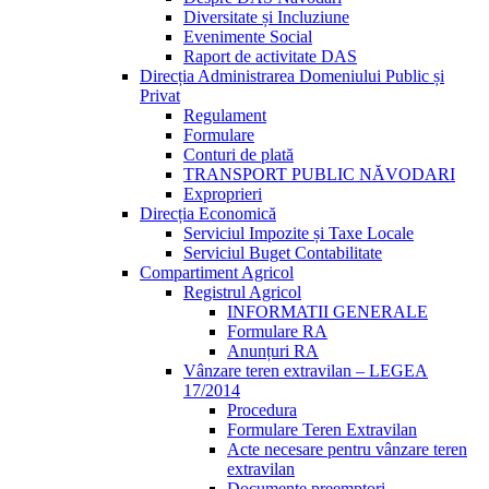
Diversitate și Incluziune
Evenimente Social
Raport de activitate DAS
Direcția Administrarea Domeniului Public și
Privat
Regulament
Formulare
Conturi de plată
TRANSPORT PUBLIC NĂVODARI
Exproprieri
Direcția Economică
Serviciul Impozite și Taxe Locale
Serviciul Buget Contabilitate
Compartiment Agricol
Registrul Agricol
INFORMATII GENERALE
Formulare RA
Anunțuri RA
Vânzare teren extravilan – LEGEA
17/2014
Procedura
Formulare Teren Extravilan
Acte necesare pentru vânzare teren
extravilan
Documente preemptori