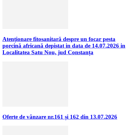
Atenționare fitosanitară despre un focar pesta
porcină africană depistat in data de 14.07.2026 in
Localitatea Satu Nou, jud Constanța
Oferte de vânzare nr.161 și 162 din 13.07.2026