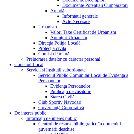
Documente Potențiali Cumpărători
Arendă
Informații generale
Acte Necesare
Urbanism
Valori Taxe Certificat de Urbanism
Anunțuri Urbanism
Direcția Poliția Locală
Protecția civilă
Comisia Paritară
Prelucrarea datelor cu caracter personal
Consiliul Local
Servicii si Institutii subordonate
Serviciul Public Comunitar Local de Evidența a
Persoanelor
Evidența Persoanelor
Publicații de căsătorie
Starea Civilă
Club Sportiv Navodari
Guvernanță Corporativă
De interes public
Informații de interes public
Centrul de resurse bibliografice în domeniul
guvernării deschise