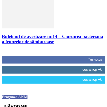
Buletinul de avertizare nr.14 – Ciuruirea bacteriana
a frunzelor de sâmburoase
Urmăriți-ne
0
Fani
ÎMI PLACE
0
Cititori
CONECTAȚI-VĂ
0
Cititori
CONECTAȚI-VĂ
Prognoza ANM
NĂVODARI