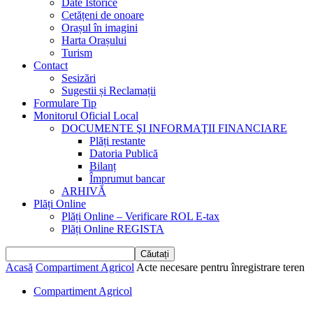
Date Istorice
Cetățeni de onoare
Orașul în imagini
Harta Orașului
Turism
Contact
Sesizări
Sugestii și Reclamații
Formulare Tip
Monitorul Oficial Local
DOCUMENTE ŞI INFORMAŢII FINANCIARE
Plăți restante
Datoria Publică
Bilanț
Împrumut bancar
ARHIVĂ
Plăți Online
Plăți Online – Verificare ROL E-tax
Plăți Online REGISTA
Acasă
Compartiment Agricol
Acte necesare pentru înregistrare teren
Compartiment Agricol