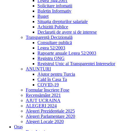
Legea 544/2001
Solicitare infomatii
Buletin Informativ
Buget
Situația drepturilor salariale
Achizitii Publice
Declarații de avere si de interese
Transparență Decizională
Consultare publică
Legea 52/2003
Rapoarte anuale Legea 52/2003
Registru ONG
Registrul Unic al Transparentei Intereselor
ANUNȚURI
Ajutor pentru Turcia
Cald în Casa Ta
COVID-19
Formular înscriere Fose
Recensământ 2021
AJUT UCRAINA
ALEGERI 2024
Alegeri Prezidențiale 2025
Alegeri Parlamentare 2020
Alegeri Locale 2020
Oraș