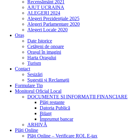
Recensământ 2021
AJUT UCRAINA
ALEGERI 2024
Alegeri Prezidențiale 2025
Alegeri Parlamentare 2020
Alegeri Locale 2020
Oraș
Date Istorice
Cetățeni de onoare
Orașul în imagini
Harta Orașului
Turism
Contact
Sesizări
Sugestii și Reclamații
Formulare Tip
Monitorul Oficial Local
DOCUMENTE ŞI INFORMAŢII FINANCIARE
Plăți restante
Datoria Publică
Bilanț
Împrumut bancar
ARHIVĂ
Plăți Online
Plăți Online – Verificare ROL E-tax