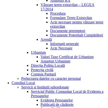
Anunțuri RA
Vânzare teren extravilan – LEGEA
17/2014
Procedura
Formulare Teren Extravilan
Acte necesare pentru vânzare teren
extravilan
Documente preemptori
Documente Potențiali Cumpărători
Arendă
Informații generale
Acte Necesare
Urbanism
Valori Taxe Certificat de Urbanism
Anunțuri Urbanism
Direcția Poliția Locală
Protecția civilă
Comisia Paritară
Prelucrarea datelor cu caracter personal
Consiliul Local
Servicii si Institutii subordonate
Serviciul Public Comunitar Local de Evidența a
Persoanelor
Evidența Persoanelor
Publicații de căsătorie