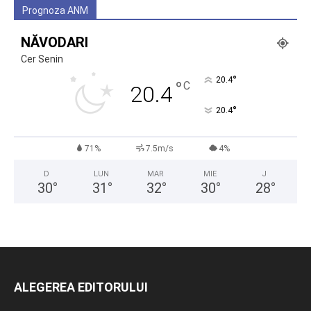
Prognoza ANM
NĂVODARI
Cer Senin
°
20.4
°
C
20.4
°
20.4
71%
7.5m/s
4%
D
LUN
MAR
MIE
J
30
°
31
°
32
°
30
°
28
°
ALEGEREA EDITORULUI