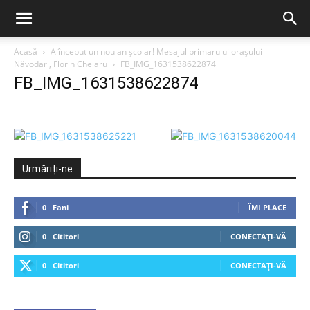
Acasă
A început un nou an școlar! Mesajul primarului orașului
Năvodari, Florin Chelaru
FB_IMG_1631538622874
FB_IMG_1631538622874
Urmăriți-ne
0
Fani
ÎMI PLACE
0
Cititori
CONECTAȚI-VĂ
0
Cititori
CONECTAȚI-VĂ