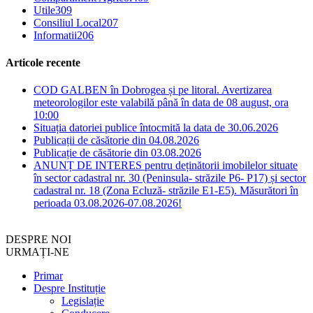
Utile
309
Consiliul Local
207
Informatii
206
Articole recente
COD GALBEN în Dobrogea și pe litoral. Avertizarea
meteorologilor este valabilă până în data de 08 august, ora
10:00
Situația datoriei publice întocmită la data de 30.06.2026
Publicații de căsătorie din 04.08.2026
Publicație de căsătorie din 03.08.2026
ANUNȚ DE INTERES pentru deținătorii imobilelor situate
în sector cadastral nr. 30 (Peninsula- străzile P6- P17) și sector
cadastral nr. 18 (Zona Ecluză- străzile E1-E5). Măsurători în
perioada 03.08.2026-07.08.2026!
DESPRE NOI
URMAȚI-NE
Primar
Despre Instituție
Legislație