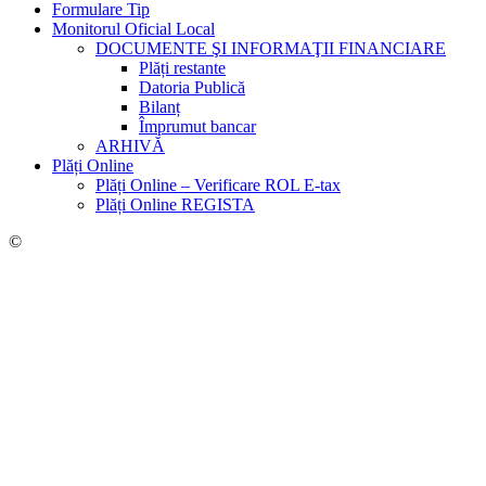
Formulare Tip
Monitorul Oficial Local
DOCUMENTE ŞI INFORMAŢII FINANCIARE
Plăți restante
Datoria Publică
Bilanț
Împrumut bancar
ARHIVĂ
Plăți Online
Plăți Online – Verificare ROL E-tax
Plăți Online REGISTA
©