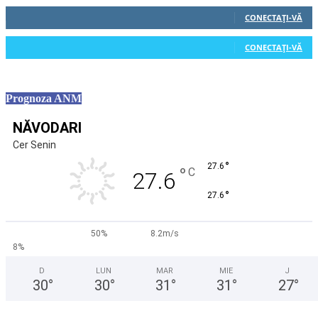
0
Cititori
CONECTAȚI-VĂ
0
Cititori
CONECTAȚI-VĂ
Prognoza ANM
NĂVODARI
Cer Senin
°
27.6
°
C
27.6
°
27.6
50%
8.2m/s
8%
D
LUN
MAR
MIE
J
30
°
30
°
31
°
31
°
27
°