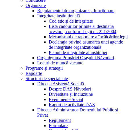
Conducere
Organizare
Regulamentul de organizare și funcționare
Integritate instituțională
Cod etic și de integritate
Lista cadourilor primite si destinatia
acestora, conform Legii nr. 251/2004
Mecanismul de raportare a încălcărilor legii
Declarația privind asumarea unei agende
de integritate organizațională
Planul de integritate al instituției
Organigrama Primăriei Orașului Năvodari
Locuri de muncă vacante
Programe și strategii
Rapoarte
Structuri de specialitate
Direcția Asistență Socială
Despre DAS Năvodari
Diversitate și Incluziune
Evenimente Social
Raport de activitate DAS
Direcția Administrarea Domeniului Public și
Privat
Regulament
Formulare