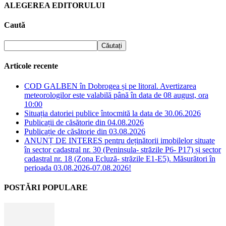
ALEGEREA EDITORULUI
Caută
Articole recente
COD GALBEN în Dobrogea și pe litoral. Avertizarea
meteorologilor este valabilă până în data de 08 august, ora
10:00
Situația datoriei publice întocmită la data de 30.06.2026
Publicații de căsătorie din 04.08.2026
Publicație de căsătorie din 03.08.2026
ANUNȚ DE INTERES pentru deținătorii imobilelor situate
în sector cadastral nr. 30 (Peninsula- străzile P6- P17) și sector
cadastral nr. 18 (Zona Ecluză- străzile E1-E5). Măsurători în
perioada 03.08.2026-07.08.2026!
POSTĂRI POPULARE