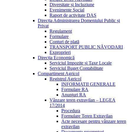
Diversitate și Incluziune
Evenimente Social
Raport de activitate DAS
Direcția Administrarea Domeniului Public și
Privat
Regulament
Formulare
Conturi de plată
TRANSPORT PUBLIC NĂVODARI
Exproprieri
Direcția Economică
Serviciul Impozite și Taxe Locale
Serviciul Buget Contabilitate
Compartiment Agricol
Registrul Agricol
INFORMATII GENERALE
Formulare RA
Anunțuri RA
Vânzare teren extravilan – LEGEA
17/2014
Procedura
Formulare Teren Extravilan
Acte necesare pentru vânzare teren
extravilan
Documente preemptori