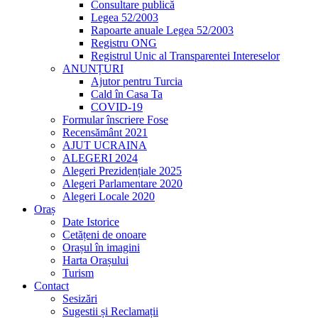
Consultare publică
Legea 52/2003
Rapoarte anuale Legea 52/2003
Registru ONG
Registrul Unic al Transparentei Intereselor
ANUNȚURI
Ajutor pentru Turcia
Cald în Casa Ta
COVID-19
Formular înscriere Fose
Recensământ 2021
AJUT UCRAINA
ALEGERI 2024
Alegeri Prezidențiale 2025
Alegeri Parlamentare 2020
Alegeri Locale 2020
Oraș
Date Istorice
Cetățeni de onoare
Orașul în imagini
Harta Orașului
Turism
Contact
Sesizări
Sugestii și Reclamații