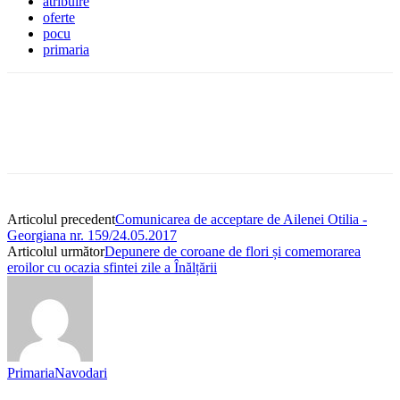
atribuire
oferte
pocu
primaria
Articolul precedent
Comunicarea de acceptare de Ailenei Otilia -
Georgiana nr. 159/24.05.2017
Articolul următor
Depunere de coroane de flori și comemorarea
eroilor cu ocazia sfintei zile a Înălțării
PrimariaNavodari