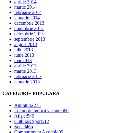
aprilie 2014
martie 2014
februarie 2014
ianuarie 2014
decembrie 2013
noiembrie 2013
octombrie 2013
septembrie 2013
august 2013
iulie 2013
iunie 2013
mai 2013
aprilie 2013
martie 2013
februarie 2013
ianuarie 2013
CATEGORIE POPULARĂ
Anunțuri
2275
Locuri de muncă vacante
660
Afișier
540
Cultură&Sport
512
Social
465
Compartiment Agricol
409