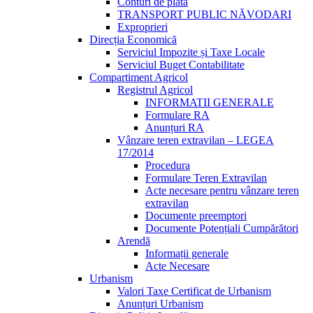
Conturi de plată
TRANSPORT PUBLIC NĂVODARI
Exproprieri
Direcția Economică
Serviciul Impozite și Taxe Locale
Serviciul Buget Contabilitate
Compartiment Agricol
Registrul Agricol
INFORMATII GENERALE
Formulare RA
Anunțuri RA
Vânzare teren extravilan – LEGEA
17/2014
Procedura
Formulare Teren Extravilan
Acte necesare pentru vânzare teren
extravilan
Documente preemptori
Documente Potențiali Cumpărători
Arendă
Informații generale
Acte Necesare
Urbanism
Valori Taxe Certificat de Urbanism
Anunțuri Urbanism