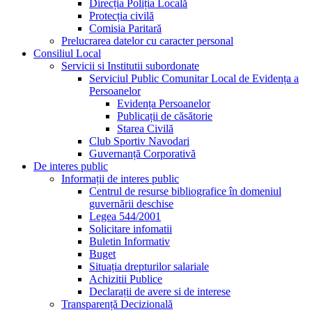
Direcția Poliția Locală
Protecția civilă
Comisia Paritară
Prelucrarea datelor cu caracter personal
Consiliul Local
Servicii si Institutii subordonate
Serviciul Public Comunitar Local de Evidența a
Persoanelor
Evidența Persoanelor
Publicații de căsătorie
Starea Civilă
Club Sportiv Navodari
Guvernanță Corporativă
De interes public
Informații de interes public
Centrul de resurse bibliografice în domeniul
guvernării deschise
Legea 544/2001
Solicitare infomatii
Buletin Informativ
Buget
Situația drepturilor salariale
Achizitii Publice
Declarații de avere si de interese
Transparență Decizională