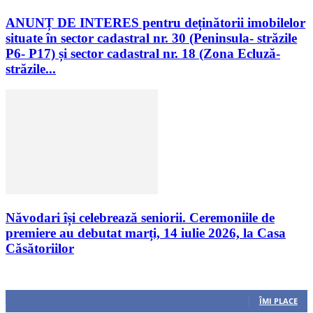
ANUNȚ DE INTERES pentru deținătorii imobilelor
situate în sector cadastral nr. 30 (Peninsula- străzile
P6- P17) și sector cadastral nr. 18 (Zona Ecluză-
străzile...
Năvodari își celebrează seniorii. Ceremoniile de
premiere au debutat marți, 14 iulie 2026, la Casa
Căsătoriilor
Urmăriți-ne
0
Fani
ÎMI PLACE