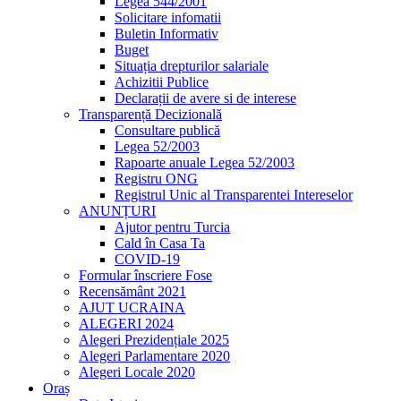
Legea 544/2001
Solicitare infomatii
Buletin Informativ
Buget
Situația drepturilor salariale
Achizitii Publice
Declarații de avere si de interese
Transparență Decizională
Consultare publică
Legea 52/2003
Rapoarte anuale Legea 52/2003
Registru ONG
Registrul Unic al Transparentei Intereselor
ANUNȚURI
Ajutor pentru Turcia
Cald în Casa Ta
COVID-19
Formular înscriere Fose
Recensământ 2021
AJUT UCRAINA
ALEGERI 2024
Alegeri Prezidențiale 2025
Alegeri Parlamentare 2020
Alegeri Locale 2020
Oraș