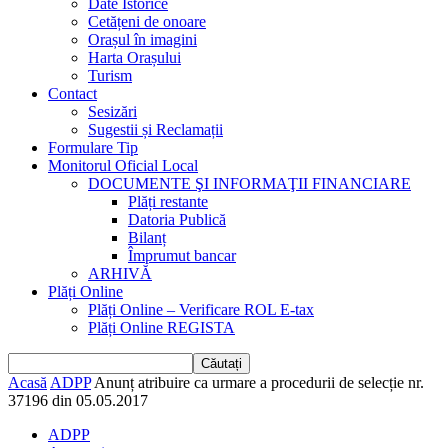
Date Istorice
Cetățeni de onoare
Orașul în imagini
Harta Orașului
Turism
Contact
Sesizări
Sugestii și Reclamații
Formulare Tip
Monitorul Oficial Local
DOCUMENTE ŞI INFORMAŢII FINANCIARE
Plăți restante
Datoria Publică
Bilanț
Împrumut bancar
ARHIVĂ
Plăți Online
Plăți Online – Verificare ROL E-tax
Plăți Online REGISTA
Acasă
ADPP
Anunț atribuire ca urmare a procedurii de selecție nr.
37196 din 05.05.2017
ADPP