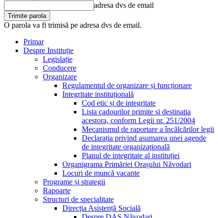
adresa dvs de email
O parola va fi trimisă pe adresa dvs de email.
Primar
Despre Instituție
Legislație
Conducere
Organizare
Regulamentul de organizare și funcționare
Integritate instituțională
Cod etic și de integritate
Lista cadourilor primite si destinatia
acestora, conform Legii nr. 251/2004
Mecanismul de raportare a încălcărilor legii
Declarația privind asumarea unei agende
de integritate organizațională
Planul de integritate al instituției
Organigrama Primăriei Orașului Năvodari
Locuri de muncă vacante
Programe și strategii
Rapoarte
Structuri de specialitate
Direcția Asistență Socială
Despre DAS Năvodari