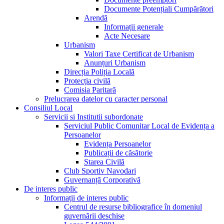
Documente Potențiali Cumpărători
Arendă
Informații generale
Acte Necesare
Urbanism
Valori Taxe Certificat de Urbanism
Anunțuri Urbanism
Direcția Poliția Locală
Protecția civilă
Comisia Paritară
Prelucrarea datelor cu caracter personal
Consiliul Local
Servicii si Institutii subordonate
Serviciul Public Comunitar Local de Evidența a
Persoanelor
Evidența Persoanelor
Publicații de căsătorie
Starea Civilă
Club Sportiv Navodari
Guvernanță Corporativă
De interes public
Informații de interes public
Centrul de resurse bibliografice în domeniul
guvernării deschise