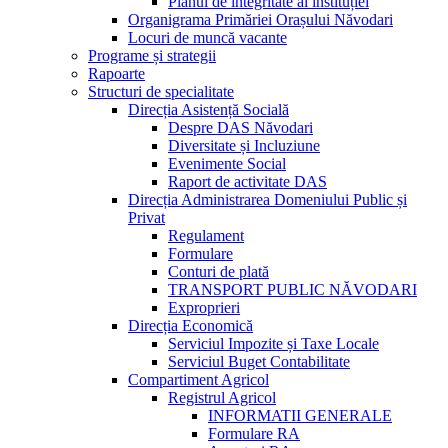
Planul de integritate al instituției
Organigrama Primăriei Orașului Năvodari
Locuri de muncă vacante
Programe și strategii
Rapoarte
Structuri de specialitate
Direcția Asistență Socială
Despre DAS Năvodari
Diversitate și Incluziune
Evenimente Social
Raport de activitate DAS
Direcția Administrarea Domeniului Public și
Privat
Regulament
Formulare
Conturi de plată
TRANSPORT PUBLIC NĂVODARI
Exproprieri
Direcția Economică
Serviciul Impozite și Taxe Locale
Serviciul Buget Contabilitate
Compartiment Agricol
Registrul Agricol
INFORMATII GENERALE
Formulare RA