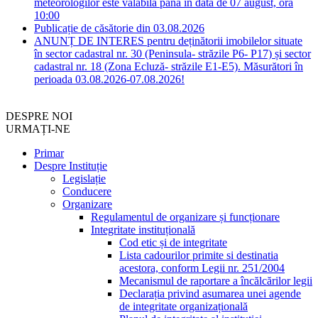
meteorologilor este valabilă până în data de 07 august, ora
10:00
Publicație de căsătorie din 03.08.2026
ANUNȚ DE INTERES pentru deținătorii imobilelor situate
în sector cadastral nr. 30 (Peninsula- străzile P6- P17) și sector
cadastral nr. 18 (Zona Ecluză- străzile E1-E5). Măsurători în
perioada 03.08.2026-07.08.2026!
DESPRE NOI
URMAȚI-NE
Primar
Despre Instituție
Legislație
Conducere
Organizare
Regulamentul de organizare și funcționare
Integritate instituțională
Cod etic și de integritate
Lista cadourilor primite si destinatia
acestora, conform Legii nr. 251/2004
Mecanismul de raportare a încălcărilor legii
Declarația privind asumarea unei agende
de integritate organizațională