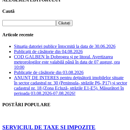
Caută
Articole recente
Situația datoriei publice întocmită la data de 30.06.2026
Publicații de căsătorie din 04.08.2026
COD GALBEN în Dobrogea și pe litoral. Avertizarea
meteorologilor este valabilă până în data de 07 august, ora
10:00
Publicație de căsătorie din 03.08.2026
ANUNȚ DE INTERES pentru deținătorii imobilelor situate
în sector cadastral nr. 30 (Peninsula- străzile P6- P17) și sector
cadastral nr. 18 (Zona Ecluză- străzile E1-E5). Măsurători în
perioada 03.08.2026-07.08.2026!
POSTĂRI POPULARE
SERVICIUL DE TAXE SI IMPOZITE