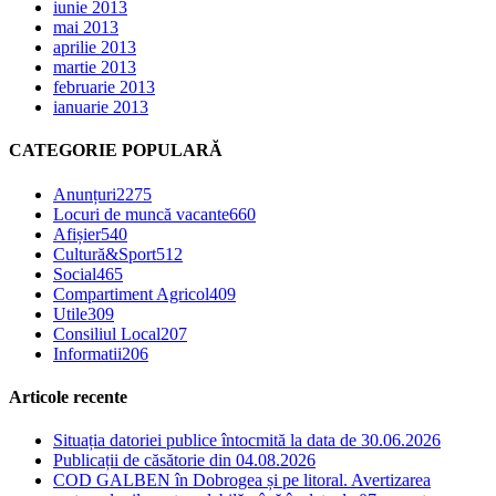
iunie 2013
mai 2013
aprilie 2013
martie 2013
februarie 2013
ianuarie 2013
CATEGORIE POPULARĂ
Anunțuri
2275
Locuri de muncă vacante
660
Afișier
540
Cultură&Sport
512
Social
465
Compartiment Agricol
409
Utile
309
Consiliul Local
207
Informatii
206
Articole recente
Situația datoriei publice întocmită la data de 30.06.2026
Publicații de căsătorie din 04.08.2026
COD GALBEN în Dobrogea și pe litoral. Avertizarea