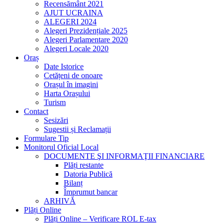
Recensământ 2021
AJUT UCRAINA
ALEGERI 2024
Alegeri Prezidențiale 2025
Alegeri Parlamentare 2020
Alegeri Locale 2020
Oraș
Date Istorice
Cetățeni de onoare
Orașul în imagini
Harta Orașului
Turism
Contact
Sesizări
Sugestii și Reclamații
Formulare Tip
Monitorul Oficial Local
DOCUMENTE ŞI INFORMAŢII FINANCIARE
Plăți restante
Datoria Publică
Bilanț
Împrumut bancar
ARHIVĂ
Plăți Online
Plăți Online – Verificare ROL E-tax