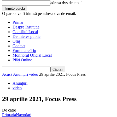
adresa dvs de email
O parola va fi trimisă pe adresa dvs de email.
Primar
Despre Instituție
Consiliul Local
De interes public
Oraș
Contact
Formulare Tip
Monitorul Oficial Local
Plăți Online
Acasă
Anunțuri
video
29 aprilie 2021, Focus Press
Anunțuri
video
29 aprilie 2021, Focus Press
De către
PrimariaNavodari