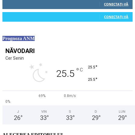
CONECTAȚI-VĂ
0
Cititori
CONECTAȚI-VĂ
Prognoza ANM
NĂVODARI
Cer Senin
°
25.5
°
C
25.5
°
25.5
69%
0.8m/s
0%
J
VIN
S
D
LUN
26
°
33
°
33
°
29
°
29
°
ALEGEREA EDITORULUI