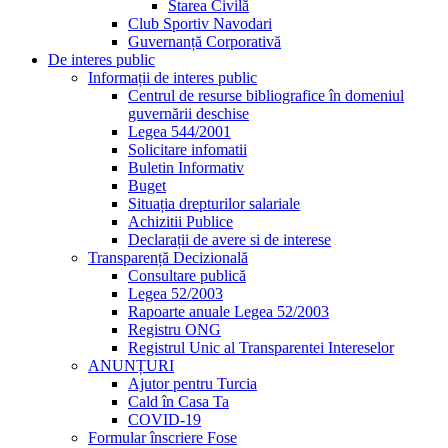
Starea Civilă
Club Sportiv Navodari
Guvernanță Corporativă
De interes public
Informații de interes public
Centrul de resurse bibliografice în domeniul
guvernării deschise
Legea 544/2001
Solicitare infomatii
Buletin Informativ
Buget
Situația drepturilor salariale
Achizitii Publice
Declarații de avere si de interese
Transparență Decizională
Consultare publică
Legea 52/2003
Rapoarte anuale Legea 52/2003
Registru ONG
Registrul Unic al Transparentei Intereselor
ANUNȚURI
Ajutor pentru Turcia
Cald în Casa Ta
COVID-19
Formular înscriere Fose