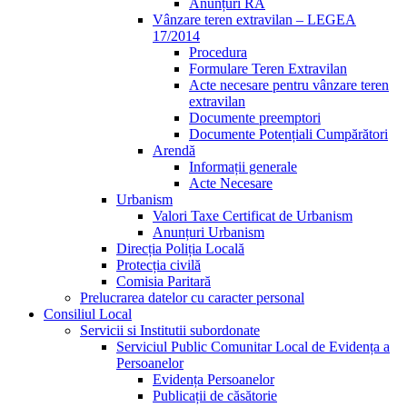
Anunțuri RA
Vânzare teren extravilan – LEGEA
17/2014
Procedura
Formulare Teren Extravilan
Acte necesare pentru vânzare teren
extravilan
Documente preemptori
Documente Potențiali Cumpărători
Arendă
Informații generale
Acte Necesare
Urbanism
Valori Taxe Certificat de Urbanism
Anunțuri Urbanism
Direcția Poliția Locală
Protecția civilă
Comisia Paritară
Prelucrarea datelor cu caracter personal
Consiliul Local
Servicii si Institutii subordonate
Serviciul Public Comunitar Local de Evidența a
Persoanelor
Evidența Persoanelor
Publicații de căsătorie