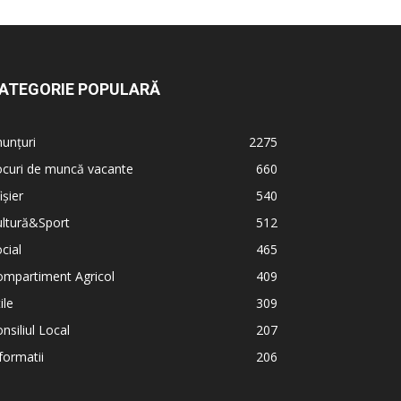
ATEGORIE POPULARĂ
unțuri
2275
ocuri de muncă vacante
660
ișier
540
ultură&Sport
512
cial
465
ompartiment Agricol
409
ile
309
nsiliul Local
207
formatii
206