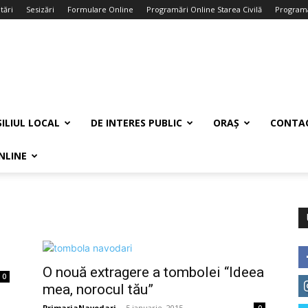
tări
Sesizări
Formulare Online
Programări Online Starea Civilă
Programa
ILIUL LOCAL
DE INTERES PUBLIC
ORAȘ
CONTA
NLINE
O nouă extragere a tombolei “Ideea
0
mea, norocul tău”
PrimariaNavodari
-
5 ianuarie, 2015