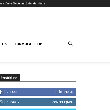
re Carte Electronică de Identitate
CT
FORMULARE TIP
Urmăriți-ne
0
Fani
ÎMI PLACE
0
Cititori
CONECTAȚI-VĂ