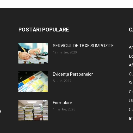
POSTĂRI POPULARE
C
SERVICIUL DE TAXE SI IMPOZITE
An
12 martie, 2020
L
Af
C
Evidența Persoanelor
5 iulie, 2017
So
C
Ut
Formulare
Co
1 martie, 2026
a
In