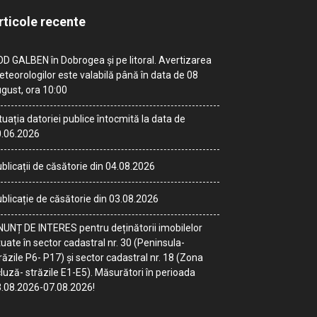
rticole recente
D GALBEN în Dobrogea și pe litoral. Avertizarea
teorologilor este valabilă până în data de 08
gust, ora 10:00
tuația datoriei publice întocmită la data de
.06.2026
blicații de căsătorie din 04.08.2026
blicație de căsătorie din 03.08.2026
UNȚ DE INTERES pentru deținătorii imobilelor
tuate în sector cadastral nr. 30 (Peninsula-
răzile P6- P17) și sector cadastral nr. 18 (Zona
luză- străzile E1-E5). Măsurători în perioada
.08.2026-07.08.2026!