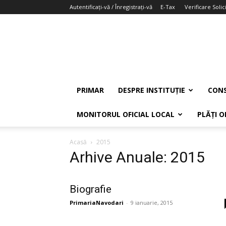
Autentificați-vă / Înregistrați-vă
E-Tax
Verificare Solici
PRIMAR
DESPRE INSTITUȚIE
CONS
MONITORUL OFICIAL LOCAL
PLĂȚI O
Acasă
2015
Arhive Anuale: 2015
Biografie
PrimariaNavodari
-
9 ianuarie, 2015