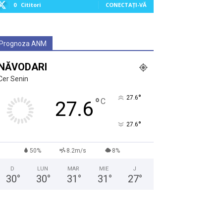
0
Cititori
CONECTAȚI-VĂ
Prognoza ANM
NĂVODARI
Cer Senin
°
27.6
°
C
27.6
°
27.6
50%
8.2m/s
8%
D
LUN
MAR
MIE
J
30
°
30
°
31
°
31
°
27
°