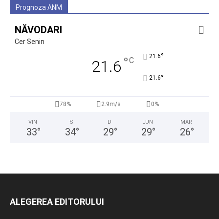
Prognoza ANM
NĂVODARI
Cer Senin
°
21.6
°
C
21.6
°
21.6
78%
2.9m/s
0%
VIN
S
D
LUN
MAR
33
°
34
°
29
°
29
°
26
°
ALEGEREA EDITORULUI