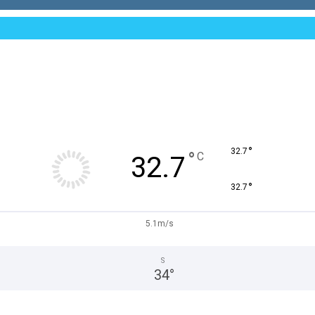
°
32.7
°
C
32.7
°
32.7
5.1m/s
S
34
°