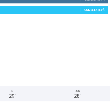
CONECTAȚI-VĂ
D
LUN
29
°
28
°