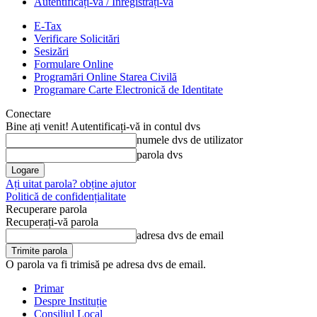
Autentificați-vă / Înregistrați-vă
E-Tax
Verificare Solicitări
Sesizări
Formulare Online
Programări Online Starea Civilă
Programare Carte Electronică de Identitate
Conectare
Bine ați venit! Autentificați-vă in contul dvs
numele dvs de utilizator
parola dvs
Ați uitat parola? obține ajutor
Politică de confidențialitate
Recuperare parola
Recuperați-vă parola
adresa dvs de email
O parola va fi trimisă pe adresa dvs de email.
Primar
Despre Instituție
Consiliul Local