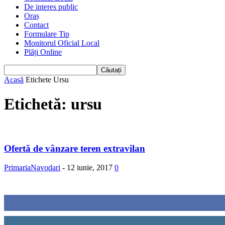
De interes public
Oraș
Contact
Formulare Tip
Monitorul Oficial Local
Plăți Online
Acasă
Etichete
Ursu
Etichetă: ursu
Ofertă de vânzare teren extravilan
PrimariaNavodari
-
12 iunie, 2017
0
Urmăriți-ne
0
Fani
0
Cititori