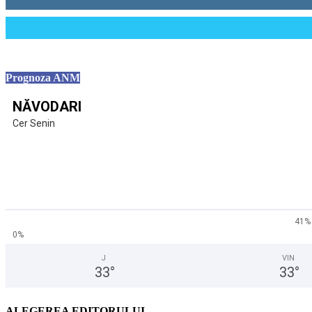
0
Cititori
Prognoza ANM
NĂVODARI
Cer Senin
41%
0%
J
VIN
33
°
33
°
ALEGEREA EDITORULUI