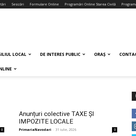
tări
Sesizări
Formulare Online
Programări Online Starea Civilă
Programa
ILIUL LOCAL
DE INTERES PUBLIC
ORAȘ
CONTA
NLINE
Anunțuri colective TAXE ȘI
IMPOZITE LOCALE
PrimariaNavodari
-
31 iulie, 2026
0
0