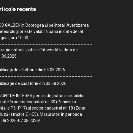
rticole recente
D GALBEN în Dobrogea și pe litoral. Avertizarea
teorologilor este valabilă până în data de 08
gust, ora 10:00
tuația datoriei publice întocmită la data de
.06.2026
blicații de căsătorie din 04.08.2026
blicație de căsătorie din 03.08.2026
UNȚ DE INTERES pentru deținătorii imobilelor
tuate în sector cadastral nr. 30 (Peninsula-
răzile P6- P17) și sector cadastral nr. 18 (Zona
luză- străzile E1-E5). Măsurători în perioada
.08.2026-07.08.2026!