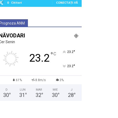
0
Cititori
CONECTAȚI-VĂ
Prognoza ANM
NĂVODARI
Cer Senin
°
23.2
°
C
23.2
°
23.2
61%
8.8m/s
3%
D
LUN
MAR
MIE
J
30
°
31
°
32
°
30
°
28
°