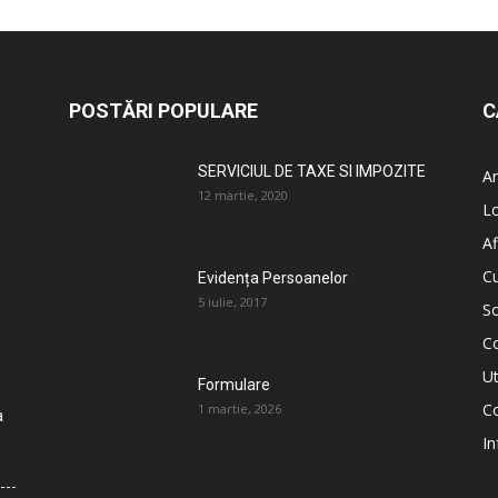
POSTĂRI POPULARE
C
SERVICIUL DE TAXE SI IMPOZITE
An
12 martie, 2020
L
Af
C
Evidența Persoanelor
5 iulie, 2017
So
C
Ut
Formulare
Co
1 martie, 2026
a
In