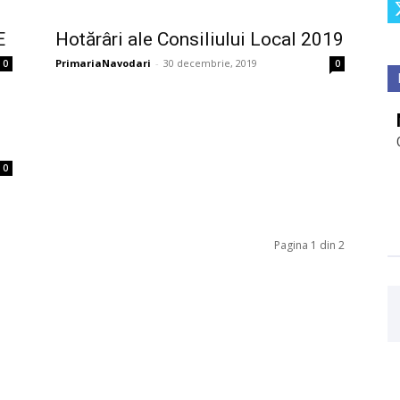
E
Hotărâri ale Consiliului Local 2019
PrimariaNavodari
-
30 decembrie, 2019
0
0
0
Pagina 1 din 2