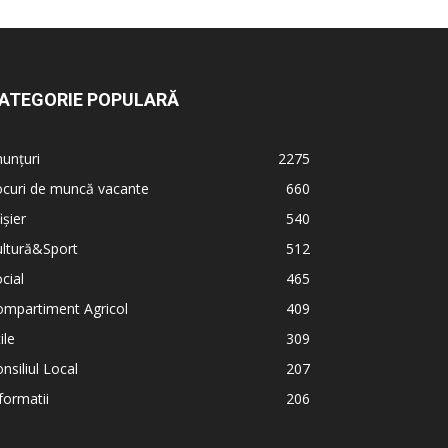
ATEGORIE POPULARĂ
unțuri
2275
ocuri de muncă vacante
660
ișier
540
ultură&Sport
512
cial
465
ompartiment Agricol
409
ile
309
nsiliul Local
207
formatii
206