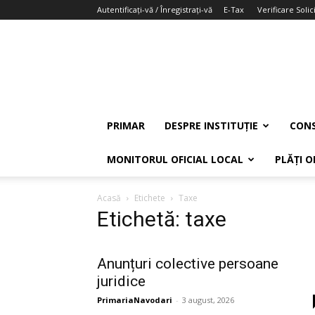
Autentificați-vă / Înregistrați-vă
E-Tax
Verificare Solici
PRIMAR
DESPRE INSTITUȚIE
CONS
MONITORUL OFICIAL LOCAL
PLĂȚI O
Acasă
Etichete
Taxe
Etichetă: taxe
Anunțuri colective persoane
juridice
PrimariaNavodari
-
3 august, 2026