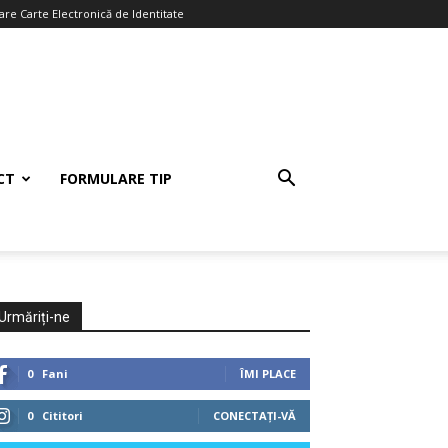
re Carte Electronică de Identitate
CT
FORMULARE TIP
Urmăriți-ne
0
Fani
ÎMI PLACE
0
Cititori
CONECTAȚI-VĂ