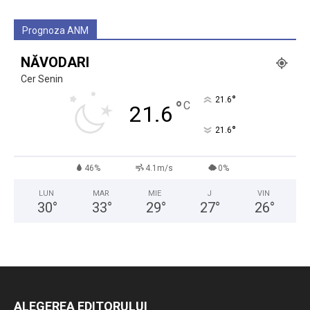
Prognoza ANM
NĂVODARI
Cer Senin
°
21.6
°
C
21.6
°
21.6
46%
4.1m/s
0%
LUN
MAR
MIE
J
VIN
30
°
33
°
29
°
27
°
26
°
ALEGEREA EDITORULUI